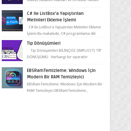
ve Nasıl Kullanılmalı? ...
C# ile ListBox'a Yapıştırılan
tyEntries);
Metinleri Ekleme İşlemi
C# ile ListBox'a Yapıştırılan Metinleri Ekleme
İşlemi Bu makalede, C# programlama dili
kullanılarak ListBox üzerine yapıştırılan
Tip Dönüşümleri
metin...
Tip Dönüşümleri BİLİNÇSİZ (IMPLICIT) TİP
DÖNÜŞÜMÜ Herhangi bir operatör
kullanmadan derleyicinin kendisinin yaptığı
tip dönüşümüne bil...
EBSRamTemizleme: Windows İçin
Modern Bir RAM Temizleyici
EBSRamTemizleme: Windows İçin Modern Bir
RAM Temizleyici EBSRamTemizleme ,
kullanıcıların sistemlerindeki RAM kullanı...