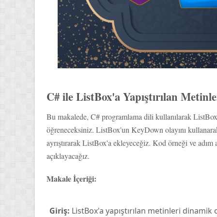
C# ile ListBox'a Yapıştırılan Metinl
Bu makalede, C# programlama dili kullanılarak ListBox ü
öğreneceksiniz. ListBox'un KeyDown olayını kullanarak y
ayrıştırarak ListBox'a ekleyeceğiz. Kod örneği ve adım ad
açıklayacağız.
Makale İçeriği:
Giriş:
ListBox'a yapıştırılan metinleri dinamik ol
aktarmasına olanak tanır. Bu, kullanıcıların met