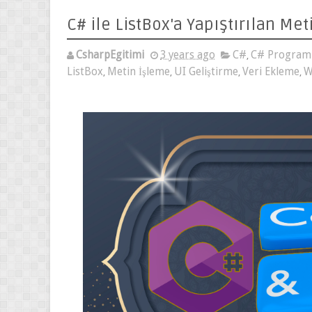
C# ile ListBox'a Yapıştırılan Me
CsharpEgitimi
3 years ago
C#
,
C# Programlama
,
İşleme
,
UI Geliştirme
,
Veri Ekleme
,
Windows Forms Uygulamalar