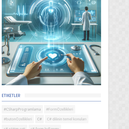
ETIKETLER
#CSharpProgramlama
#FormÖzellikleri
#butonÖzellikleri
C#
C# dilinin temel konuları
c# eğitim seti
c# form kullanımı