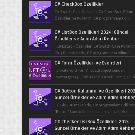
C# Switch-Case Kullanımı C# CheckBox: Bütün
Özellikleri ve Kullanımı C# programlama dili,
kullanıcının bir uygulama üzerinde seçim yapma
C# ListBox Özellikleri 2024: Güncel
Örnekler ve Adım Adım Rehber
C# ListBox Özellikleri C# Switch-Case Kullanım
Giriş Bu makalede, C# programlama dilinde
ListBox öğesinin özelliklerine ve kullanımına...
C# Form Özellikleri ve Eventleri
private void Form1_Load(object sender,
EventArgs e) { this.Text = "Örnek Form"; // F
başlığı this.BackColor = Co...
C# Button Kullanımı ve Özellikleri 20
Güncel Örnekler ve Adım Adım Rehbe
1. Giriş Bu makalede, C# programlama dilind
"Button" kontrolünün kullanımı ve özellikleri
üzerinde durulacaktır. Button, bir ku...
C# checkedListBox Özellikleri 2024:
Güncel Örnekler ve Adım Adım Rehbe
C# Switch-Case Kullanımı C# checkedListBox