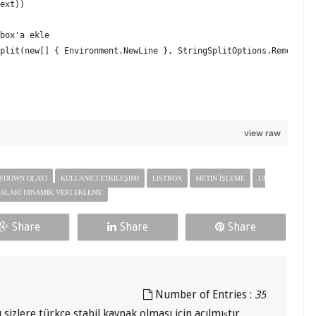
box'a ekle
plit(new[] { Environment.NewLine }, StringSplitOptions.RemoveEmp
view raw
DOWN OLAYI
KULLANICI ETKILEŞIMI
LISTBOX
METIN İŞLEME
UI
AMIK VERI EKLEME
Share
Share
Share
35
Number of Entries :
 türkçe stabil kaynak olması için açılmıştır.