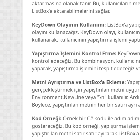
ListBox'a aktarabilmelerini sağlar.
KeyDown Olayının Kullanımı:
ListBox'a yapı
olayını kullanacağız. KeyDown olayı, kullanıcını
kullanarak, kullanıcının yapıştırma işlemi yapt
Yapıştırma İşlemini Kontrol Etme:
KeyDown o
kontrol edeceğiz. Bu kombinasyon, kullanıcının
yaparak, yapıştırma işlemini tespit edeceğiz ve
Metni Ayrıştırma ve ListBox'a Ekleme:
Yapışt
gerççekleştirmek için yapıştırılan metni uygun 
Environment.NewLine veya "\n" kullanılır. Ardın
Böylece, yapıştırılan metnin her bir satırı ayrı
Kod Örneği:
Örnek bir C# kodu ile adım adım n
göstereceğiz. Bu kod örneği, yapıştırma işlem
yapıştırılan metni satır satır ayırarak ListBox'a