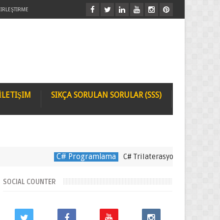
IRLEŞTIRME
İLETIŞIM
SIKÇA SORULAN SORULAR (SSS)
C# Programlama
C# Trilaterasyon Kullanımı
ram cle
SOCIAL COUNTER