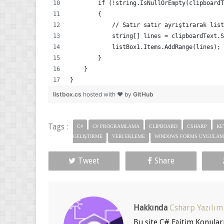
        {
            // Satır satır ayrıştırarak list
            string[] lines = clipboardText.S
            listBox1.Items.AddRange(lines);
        }
    }
}
listbox.cs
hosted with ❤ by
GitHub
Tags :
C#
C# PROGRAMLAMA
CLIPBOARD
CSHARP
KEY
GELIŞTIRME
VERI EKLEME
WINDOWS FORMS UYGULAMALARI DIN
Tweet
Share
Hakkında
Csharp Yazılım
Bu site C# Eğitim Konuları sizlere