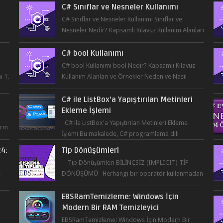
C# Sınıflar ve Nesneler Kullanımı Sınıflar ve
Nesneler Nedir? Kapsamlı Kılavuz Kullanım Alanları
...
ve Örnekler Neden ve Nasıl ...
C# bool Kullanımı
C# bool Kullanımı bool Nedir? Kapsamlı Kılavuz
ı 1.
Kullanım Alanları ve Örnekler Neden ve Nasıl
Kullanılmalı? ...
C# ile ListBox'a Yapıştırılan Metinleri
Ekleme İşlemi
C# ile ListBox'a Yapıştırılan Metinleri Ekleme
orm
İşlemi Bu makalede, C# programlama dili
kullanılarak ListBox üzerine yapıştırılan metin...
24:
Tip Dönüşümleri
r
Tip Dönüşümleri BİLİNÇSİZ (IMPLICIT) TİP
e
DÖNÜŞÜMÜ Herhangi bir operatör kullanmadan
derleyicinin kendisinin yaptığı tip dönüşümüne
bil...
EBSRamTemizleme: Windows İçin
Modern Bir RAM Temizleyici
r
EBSRamTemizleme: Windows İçin Modern Bir