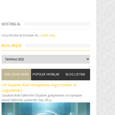
HOSTING AL
Ucuz Hostin & Domain AL :
Linke Ulaş
BLOG ARŞIVI
ÖNE ÇIKAN YAYIN
POPÜLER YAYINLAR
BLOG LISTEM
C# Diyabet Risk Hesaplama Algoritması ve
Uygulaması
Diyabet Risk Faktörleri Diyabet gelişiminde rol oynayan
temel faktörler şunlardır: Yaş: 45 y...