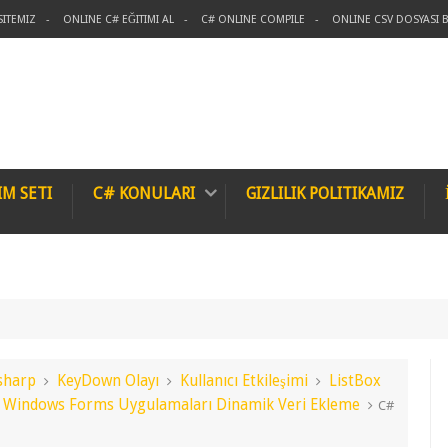
SITEMIZ
ONLINE C# EĞITIMI AL
C# ONLINE COMPILE
ONLINE CSV DOSYASI B
IM SETI
C# KONULARI
GIZLILIK POLITIKAMIZ
KeyDown Olayı
Kullanıcı Etkileşimi
ListBox
Metin İşleme
ı Dinamik Veri Ekleme
C# ile ListBox'a Yapıştırılan Metinleri Ekleme