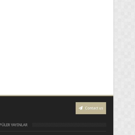
Contact us
PÜLER YAYINLAR
C# CheckBox Özellikleri