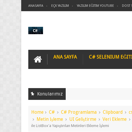
ANASAYFA
EÇK YAZILIM
YAZILIM EĞITIM YOUTUBE
DOST 
ANA SAYFA
C# SELENIUM EĞIT
Konularımız
Home
C#
C# Programlama
Clipboard
csharp
UI Geliştirme
Veri Ekleme
Windows Forms Uygulamalar
İşlemi