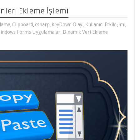
tinleri Ekleme İşlemi
Clipboard
,
csharp
,
KeyDown Olayı
,
Kullanıcı Etkileşimi
,
ListBox
,
Metin
ı Dinamik Veri Ekleme