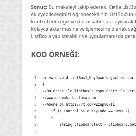
Sonuç:
Bu makaleyi takip ederek, C# ile ListBo
ekleyebileceğinizi öğreneceksiniz. ListBox'un
kontrol edeceğiz ve metni satır satır ayırarak L
kolayca aktarmasına ve işlemesine olanak sağlar
ListBox'a yapıştırabilir ve uygulamanızda gerekl
KOD ÖRNEĞİ:
private void listBox1_KeyDown(object sender,
{
//Bu örnek ile listbox'a copy Paste ile veri
//www.ebubekirbastama.com
//Abone ol:https://t.co/wZznpvQ7Ti
    if (e.Control && e.KeyCode == Keys.V)
    {
        string clipboardText = Clipboard.Get
        if (!string.IsNullOrEmpty(clipboardT