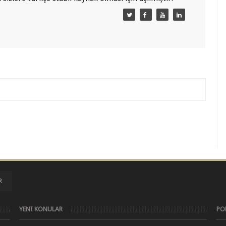
R
YENI KONULAR
PO
C# Sınıflar ve Nesneler Kullanımı