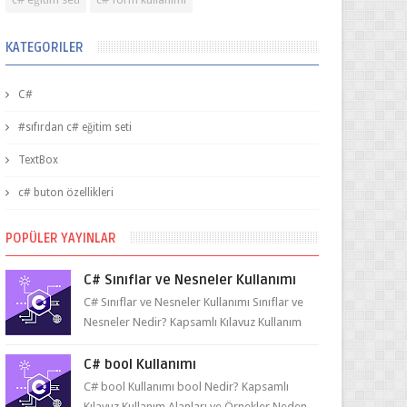
KATEGORILER
C#
#sıfırdan c# eğitim seti
TextBox
c# buton özellikleri
POPÜLER YAYINLAR
C# Sınıflar ve Nesneler Kullanımı
C# Sınıflar ve Nesneler Kullanımı Sınıflar ve
Nesneler Nedir? Kapsamlı Kılavuz Kullanım
Alanları ve Örnekler Neden ve Nasıl ...
C# bool Kullanımı
C# bool Kullanımı bool Nedir? Kapsamlı
Kılavuz Kullanım Alanları ve Örnekler Neden