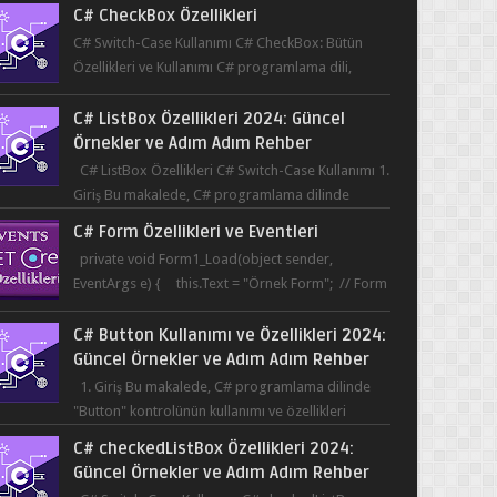
C# Switch-Case Kullanımı C# CheckBox: Bütün
Özellikleri ve Kullanımı C# programlama dili,
kullanıcının bir uygulama üzerinde seçim yapma...
C# ListBox Özellikleri 2024: Güncel
Örnekler ve Adım Adım Rehber
C# ListBox Özellikleri C# Switch-Case Kullanımı 1.
Giriş Bu makalede, C# programlama dilinde
ListBox öğesinin özelliklerine ve kullanımına...
C# Form Özellikleri ve Eventleri
private void Form1_Load(object sender,
EventArgs e) { this.Text = "Örnek Form"; // Form
başlığı this.BackColor = Co...
C# Button Kullanımı ve Özellikleri 2024:
Güncel Örnekler ve Adım Adım Rehber
1. Giriş Bu makalede, C# programlama dilinde
"Button" kontrolünün kullanımı ve özellikleri
üzerinde durulacaktır. Button, bir ku...
C# checkedListBox Özellikleri 2024:
Güncel Örnekler ve Adım Adım Rehber
C# Switch-Case Kullanımı C# checkedListBox