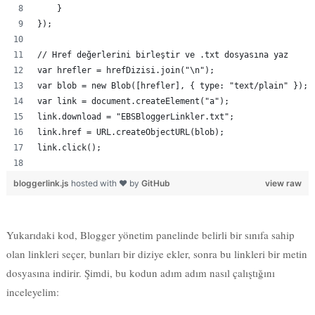
// Href değerlerini birleştir ve .txt dosyasına yaz
var hrefler = hrefDizisi.join("\n");
var blob = new Blob([hrefler], { type: "text/plain" });
var link = document.createElement("a");
link.download = "EBSBloggerLinkler.txt";
link.href = URL.createObjectURL(blob);
link.click();
bloggerlink.js
hosted with ❤ by
GitHub
view raw
Yukarıdaki kod, Blogger yönetim panelinde belirli bir sınıfa sahip
olan linkleri seçer, bunları bir diziye ekler, sonra bu linkleri bir metin
dosyasına indirir. Şimdi, bu kodun adım adım nasıl çalıştığını
inceleyelim:
Elementleri Seçme:
var Element = $x("//*[@class='FKF6mc
TpQm9d']");