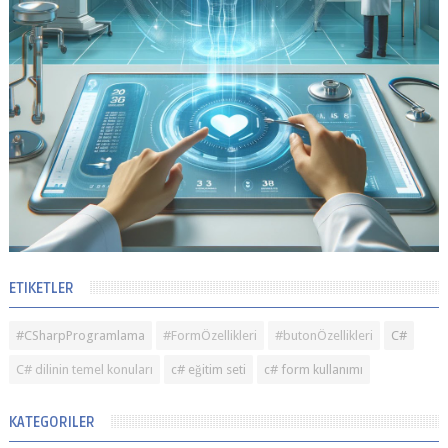
ETIKETLER
#CSharpProgramlama
#FormÖzellikleri
#butonÖzellikleri
C#
C# dilinin temel konuları
c# eğitim seti
c# form kullanımı
KATEGORILER
C#
#sıfırdan c# eğitim seti