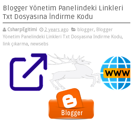
Txt Dosyasına İndirme Kodu
CsharpEgitimi
2 years ago
blogger
,
Blogger Yönetim
Panelindeki Linkleri Txt Dosyasına İndirme Kodu
,
link çıkarma
,
newsebs
Blogger Yönetim Panelindeki Linkleri Txt