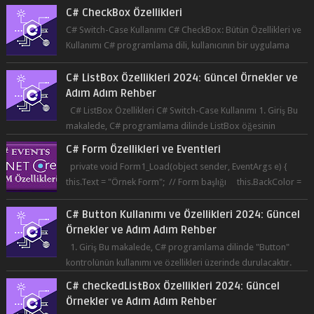
üzerinde seçim yapma...
C# ListBox Özellikleri 2024: Güncel Örnekler ve
Adım Adım Rehber
C# ListBox Özellikleri C# Switch-Case Kullanımı 1. Giriş Bu
makalede, C# programlama dilinde ListBox öğesinin
özelliklerine ve kullanımına...
C# Form Özellikleri ve Eventleri
private void Form1_Load(object sender, EventArgs e) {
this.Text = "Örnek Form"; // Form başlığı this.BackColor =
Co...
C# Button Kullanımı ve Özellikleri 2024: Güncel
Örnekler ve Adım Adım Rehber
1. Giriş Bu makalede, C# programlama dilinde "Button"
kontrolünün kullanımı ve özellikleri üzerinde durulacaktır.
Button, bir ku...
C# checkedListBox Özellikleri 2024: Güncel
Örnekler ve Adım Adım Rehber
C# Switch-Case Kullanımı C# checkedListBox Nedir? C#
checkedListBox , C# programlama dilinde kullanılan bir
bileşendir. checkedListBox, ku...
C# .NET Core'da Button Özellikleri ve Eventleri -