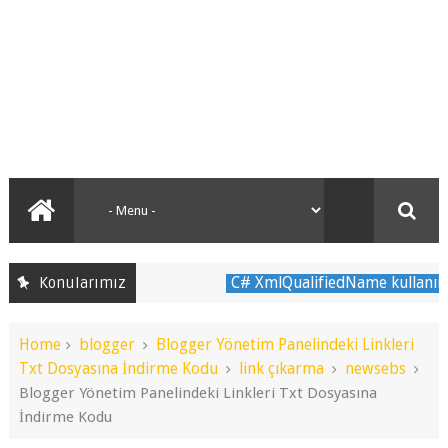
Konularımız
C# XmlQualifiedName kullanımı
C# 
Home
blogger
Blogger Yönetim Panelindeki Linkleri Txt
Dosyasına İndirme Kodu
link çıkarma
newsebs
Blogger
Yönetim Panelindeki Linkleri Txt Dosyasına İndirme Kodu
Blogger Yönetim Panelindeki Linkleri