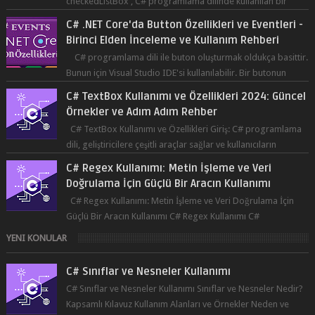
C# programlama dili ile buton oluşturmak oldukça basittir.
Bunun için Visual Studio IDE'si kullanılabilir. Bir butonun
tıklanma olay...
C# TextBox Kullanımı ve Özellikleri 2024: Güncel
Örnekler ve Adım Adım Rehber
C# TextBox Kullanımı ve Özellikleri Giriş: C# programlama
dili, geliştiricilere çeşitli araçlar sağlar ve kullanıcıların
etkileşimde bulun...
C# Regex Kullanımı: Metin İşleme ve Veri
Doğrulama İçin Güçlü Bir Aracın Kullanımı
C# Regex Kullanımı: Metin İşleme ve Veri Doğrulama İçin
Güçlü Bir Aracın Kullanımı C# Regex Kullanımı C#
programlama dilinde, düzenli ifad...
YENI KONULAR
C# Sınıflar ve Nesneler Kullanımı
C# Sınıflar ve Nesneler Kullanımı Sınıflar ve Nesneler Nedir?
Kapsamlı Kılavuz Kullanım Alanları ve Örnekler Neden ve
Nasıl ...
C# bool Kullanımı
C# bool Kullanımı bool Nedir? Kapsamlı Kılavuz Kullanım