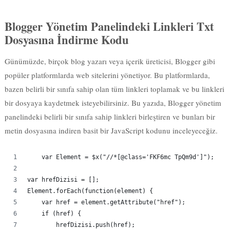
Dosyasına İndirme Kodu
Günümüzde, birçok blog yazarı veya içerik üreticisi, Blogger gibi
popüler platformlarda web sitelerini yönetiyor. Bu platformlarda,
bazen belirli bir sınıfa sahip olan tüm linkleri toplamak ve bu linkleri
bir dosyaya kaydetmek isteyebilirsiniz. Bu yazıda, Blogger yönetim
panelindeki belirli bir sınıfa sahip linkleri birleştiren ve bunları bir
metin dosyasına indiren basit bir JavaScript kodunu inceleyeceğiz.
    var Element = $x("//*[@class='FKF6mc TpQm9d']");
var hrefDizisi = [];
Element.forEach(function(element) {
    var href = element.getAttribute("href");
    if (href) {
        hrefDizisi.push(href);
    }
});