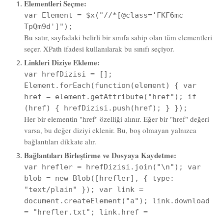
Bu satır, sayfadaki belirli bir sınıfa sahip olan tüm elementleri
seçer. XPath ifadesi kullanılarak bu sınıfı seçiyor.
Linkleri Diziye Ekleme:
var hrefDizisi = [];
Element.forEach(function(element) { var
href = element.getAttribute("href"); if
(href) { hrefDizisi.push(href); } });
Her bir elementin "href" özelliği alınır. Eğer bir "href" değeri
varsa, bu değer diziyi eklenir. Bu, boş olmayan yalnızca
bağlantıları dikkate alır.
Bağlantıları Birleştirme ve Dosyaya Kaydetme:
var hrefler = hrefDizisi.join("\n"); var
blob = new Blob([hrefler], { type:
"text/plain" }); var link =
document.createElement("a"); link.download
= "hrefler.txt"; link.href =
URL.createObjectURL(blob); link.click();
Dizideki tüm bağlantılar yeni satırla birleştirilir, sonra bu
bağlantılar bir metin dosyasına indirilir. Oluşturulan dosya