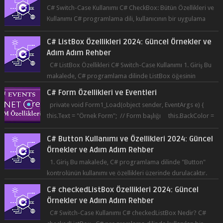
C# ListBox Özellikleri 2024: Güncel Örnekler ve
Adım Adım Rehber
C# ListBox Özellikleri C# Switch-Case Kullanımı 1. Giriş Bu
makalede, C# programlama dilinde ListBox öğesinin
özelliklerine ve kullanımına...
C# Form Özellikleri ve Eventleri
private void Form1_Load(object sender, EventArgs e) {
this.Text = "Örnek Form"; // Form başlığı this.BackColor =
Co...
C# Button Kullanımı ve Özellikleri 2024: Güncel
Örnekler ve Adım Adım Rehber
1. Giriş Bu makalede, C# programlama dilinde "Button"
kontrolünün kullanımı ve özellikleri üzerinde durulacaktır.
Button, bir ku...
C# checkedListBox Özellikleri 2024: Güncel
Örnekler ve Adım Adım Rehber
C# Switch-Case Kullanımı C# checkedListBox Nedir? C#
checkedListBox , C# programlama dilinde kullanılan bir
bileşendir. checkedListBox, ku...
C# .NET Core'da Button Özellikleri ve Eventleri -
Birinci Elden İnceleme ve Kullanım Rehberi