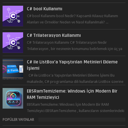
Alanları ve Örnekler Neden ve Nasıl Kullanılmalı? ...
C# Trilaterasyon Kullanımı
C# Trilaterasyon Kullanımı C# Trilaterasyon Nedir
Trilaterasyon , bir nesnenin konumunu belirlemek için üç ya
da daha fazla refer...
C# ile ListBox'a Yapıştırılan Metinleri Ekleme
İşlemi
C# ile ListBox'a Yapıştırılan Metinleri Ekleme İşlemi Bu
makalede, C# programlama dili kullanılarak ListBox üzerine
yapıştırılan metin...
EBSRamTemizleme: Windows İçin Modern Bir
RAM Temizleyici
EBSRamTemizleme: Windows İçin Modern Bir RAM
Temizleyici EBSRamTemizleme , kullanıcıların sistemlerindeki
RAM kullanı...
POPÜLER YAYINLAR
C# CheckBox Özellikleri
C# Switch-Case Kullanımı C# CheckBox: Bütün Özellikleri ve
Kullanımı C# programlama dili, kullanıcının bir uygulama