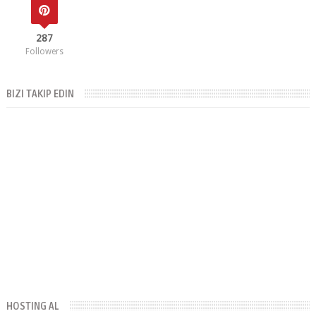
Followers
BIZI TAKIP EDIN
HOSTING AL
Ucuz Hostin & Domain AL :
Linke Ulaş
BLOG ARŞIVI