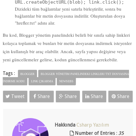
"hrefler.txt" adını alır.
Bu kod, Blogger yönetim panelindeki belirli bir sınıfa sahip linkleri
kolayca toplamak ve bunları bir metin dosyasına indirmek isteyenler
için kullanışlı bir araç olabilir. Ancak, sayfa yapısı değişirse veya
yeni güncellemeler gelirse, kodun güncellenmesi gerekebilir.
Tags :
BLOGGER
BLOGGER YÖNETIM PANELINDEKI LINKLERI TXT DOSYASINA
İNDIRME KODU
LINK ÇIKARMA
NEWSEBS
Tweet
Share
Share
Share
Share
Hakkında
Csharp Yazılım
Number of Entries :
35
Bu site C# Eğitim Konuları
sizlere türkçe stabil kaynak
olması için açılmıştır.