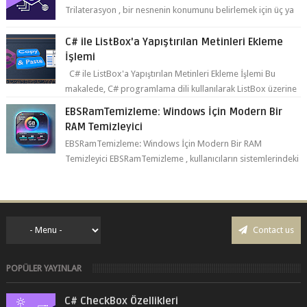
İşlemi
C# ile ListBox'a Yapıştırılan Metinleri Ekleme İşlemi Bu
makalede, C# programlama dili kullanılarak ListBox üzerine
yapıştırılan metin...
EBSRamTemizleme: Windows İçin Modern Bir
RAM Temizleyici
EBSRamTemizleme: Windows İçin Modern Bir RAM
Temizleyici EBSRamTemizleme , kullanıcıların sistemlerindeki
RAM kullanı...
Contact us
POPÜLER YAYINLAR
C# CheckBox Özellikleri
C# Switch-Case Kullanımı C# CheckBox: Bütün Özellikleri ve
Kullanımı C# programlama dili, kullanıcının bir uygulama
üzerinde seçim yapma...