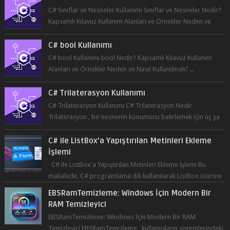
Kapsamlı Kılavuz Kullanım Alanları ve Örnekler Neden ve
Nasıl ...
C# bool Kullanımı
C# bool Kullanımı bool Nedir? Kapsamlı Kılavuz Kullanım
Alanları ve Örnekler Neden ve Nasıl Kullanılmalı? ...
C# Trilaterasyon Kullanımı
C# Trilaterasyon Kullanımı C# Trilaterasyon Nedir
Trilaterasyon , bir nesnenin konumunu belirlemek için üç ya
da daha fazla refer...
C# ile ListBox'a Yapıştırılan Metinleri Ekleme
İşlemi
C# ile ListBox'a Yapıştırılan Metinleri Ekleme İşlemi Bu
makalede, C# programlama dili kullanılarak ListBox üzerine
yapıştırılan metin...
EBSRamTemizleme: Windows İçin Modern Bir
RAM Temizleyici
EBSRamTemizleme: Windows İçin Modern Bir RAM
Temizleyici EBSRamTemizleme , kullanıcıların sistemlerindeki
RAM kullanı...
POPÜLER YAYINLAR