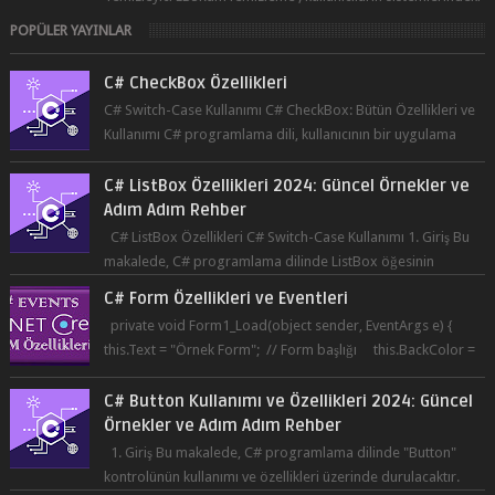
C# CheckBox Özellikleri
C# Switch-Case Kullanımı C# CheckBox: Bütün Özellikleri ve
Kullanımı C# programlama dili, kullanıcının bir uygulama
üzerinde seçim yapma...
C# ListBox Özellikleri 2024: Güncel Örnekler ve
Adım Adım Rehber
C# ListBox Özellikleri C# Switch-Case Kullanımı 1. Giriş Bu
makalede, C# programlama dilinde ListBox öğesinin
özelliklerine ve kullanımına...
C# Form Özellikleri ve Eventleri
private void Form1_Load(object sender, EventArgs e) {
this.Text = "Örnek Form"; // Form başlığı this.BackColor =
Co...
C# Button Kullanımı ve Özellikleri 2024: Güncel
Örnekler ve Adım Adım Rehber
1. Giriş Bu makalede, C# programlama dilinde "Button"
kontrolünün kullanımı ve özellikleri üzerinde durulacaktır.
Button, bir ku...
C# checkedListBox Özellikleri 2024: Güncel