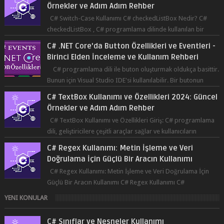
C# Switch-Case Kullanımı C# checkedListBox Nedir? C#
checkedListBox , C# programlama dilinde kullanılan bir
bileşendir. checkedListBox, ku...
C# .NET Core'da Button Özellikleri ve Eventleri -
Birinci Elden İnceleme ve Kullanım Rehberi
C# programlama dili ile buton oluşturmak oldukça basittir.
Bunun için Visual Studio IDE'si kullanılabilir. Bir butonun
tıklanma olay...
C# TextBox Kullanımı ve Özellikleri 2024: Güncel
Örnekler ve Adım Adım Rehber
C# TextBox Kullanımı ve Özellikleri Giriş: C# programlama
dili, geliştiricilere çeşitli araçlar sağlar ve kullanıcıların
etkileşimde bulun...
C# Regex Kullanımı: Metin İşleme ve Veri
Doğrulama İçin Güçlü Bir Aracın Kullanımı
C# Regex Kullanımı: Metin İşleme ve Veri Doğrulama İçin
Güçlü Bir Aracın Kullanımı C# Regex Kullanımı C#
programlama dilinde, düzenli ifad...
YENI KONULAR
C# Sınıflar ve Nesneler Kullanımı
C# Sınıflar ve Nesneler Kullanımı Sınıflar ve Nesneler Nedir?