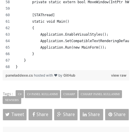
        private static extern bool MoveWindow(IntPtr hWn
        [STAThread]
        static void Main()
        {
            Application.EnableVisualStyles();
            Application.SetCompatibleTextRenderingDefaul
            Application.Run(new MainForm());
        }
    }
}
paneladdexe.cs
hosted with ❤ by
GitHub
view raw
Tags :
C#
C# PANEL KULLANIMI
CSHARP
CSHARP PANEL KULLANIMI
NEWSEBS
Tweet
Share
Share
Share
Share