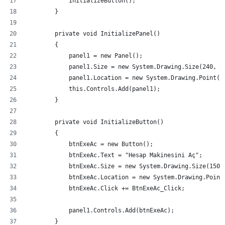
        }
        private void InitializePanel()
        {
            panel1 = new Panel();
            panel1.Size = new System.Drawing.Size(240, 3
            panel1.Location = new System.Drawing.Point(1
            this.Controls.Add(panel1);
        }
        private void InitializeButton()
        {
            btnExeAc = new Button();
            btnExeAc.Text = "Hesap Makinesini Aç";
            btnExeAc.Size = new System.Drawing.Size(150,
            btnExeAc.Location = new System.Drawing.Point
            btnExeAc.Click += BtnExeAc_Click;
            panel1.Controls.Add(btnExeAc);
        }