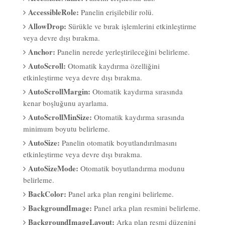
AccessibleRole:
Panelin erişilebilir rolü.
AllowDrop:
Sürükle ve bırak işlemlerini etkinleştirme
veya devre dışı bırakma.
Anchor:
Panelin nerede yerleştirileceğini belirleme.
AutoScroll:
Otomatik kaydırma özelliğini
etkinleştirme veya devre dışı bırakma.
AutoScrollMargin:
Otomatik kaydırma sırasında
kenar boşluğunu ayarlama.
AutoScrollMinSize:
Otomatik kaydırma sırasında
minimum boyutu belirleme.
AutoSize:
Panelin otomatik boyutlandırılmasını
etkinleştirme veya devre dışı bırakma.
AutoSizeMode:
Otomatik boyutlandırma modunu
belirleme.
BackColor:
Panel arka plan rengini belirleme.
BackgroundImage:
Panel arka plan resmini belirleme.
BackgroundImageLayout:
Arka plan resmi düzenini