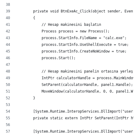
        private void BtnExeAc_Click(object sender, Event
        {
            // Hesap makinesini başlatın
            Process process = new Process();
            process.StartInfo.FileName = "calc.exe";
            process.StartInfo.UseShellExecute = true;
            process.StartInfo.CreateNoWindow = true;
            process.Start();
            // Hesap makinesini panelin ortasına yerleşt
            IntPtr calculatorHandle = process.MainWindow
            SetParent(calculatorHandle, panel1.Handle);
            MoveWindow(calculatorHandle, 0, 0, panel1.Wi
        }
        [System.Runtime.InteropServices.DllImport("user3
        private static extern IntPtr SetParent(IntPtr hW
        [System.Runtime.InteropServices.DllImport("user3