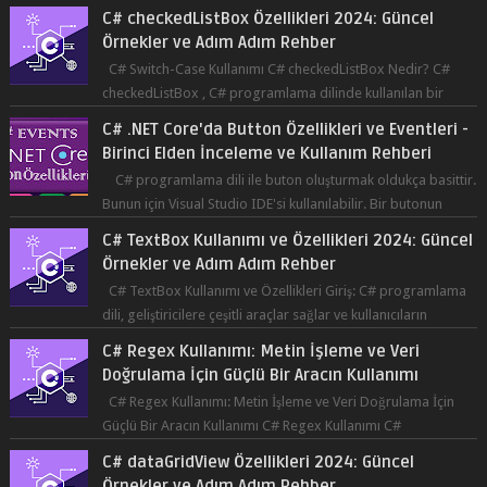
Örnekler ve Adım Adım Rehber
C# Switch-Case Kullanımı C# checkedListBox Nedir? C#
checkedListBox , C# programlama dilinde kullanılan bir
bileşendir. checkedListBox, ku...
C# .NET Core'da Button Özellikleri ve Eventleri -
Birinci Elden İnceleme ve Kullanım Rehberi
C# programlama dili ile buton oluşturmak oldukça basittir.
Bunun için Visual Studio IDE'si kullanılabilir. Bir butonun
tıklanma olay...
C# TextBox Kullanımı ve Özellikleri 2024: Güncel
Örnekler ve Adım Adım Rehber
C# TextBox Kullanımı ve Özellikleri Giriş: C# programlama
dili, geliştiricilere çeşitli araçlar sağlar ve kullanıcıların
etkileşimde bulun...
C# Regex Kullanımı: Metin İşleme ve Veri
Doğrulama İçin Güçlü Bir Aracın Kullanımı
C# Regex Kullanımı: Metin İşleme ve Veri Doğrulama İçin
Güçlü Bir Aracın Kullanımı C# Regex Kullanımı C#
programlama dilinde, düzenli ifad...
C# dataGridView Özellikleri 2024: Güncel
Örnekler ve Adım Adım Rehber
C# dataGridView Nedir ve Özellikleri C# programlama dili,