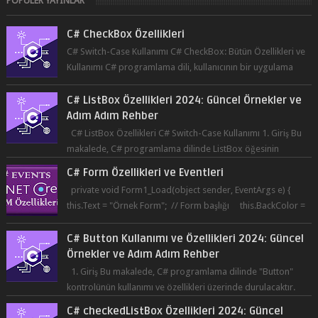
C# CheckBox Özellikleri
C# Switch-Case Kullanımı C# CheckBox: Bütün Özellikleri ve
Kullanımı C# programlama dili, kullanıcının bir uygulama
üzerinde seçim yapma...
C# ListBox Özellikleri 2024: Güncel Örnekler ve
Adım Adım Rehber
C# ListBox Özellikleri C# Switch-Case Kullanımı 1. Giriş Bu
makalede, C# programlama dilinde ListBox öğesinin
özelliklerine ve kullanımına...
C# Form Özellikleri ve Eventleri
private void Form1_Load(object sender, EventArgs e) {
this.Text = "Örnek Form"; // Form başlığı this.BackColor =
Co...
C# Button Kullanımı ve Özellikleri 2024: Güncel
Örnekler ve Adım Adım Rehber
1. Giriş Bu makalede, C# programlama dilinde "Button"
kontrolünün kullanımı ve özellikleri üzerinde durulacaktır.
Button, bir ku...
C# checkedListBox Özellikleri 2024: Güncel
Örnekler ve Adım Adım Rehber