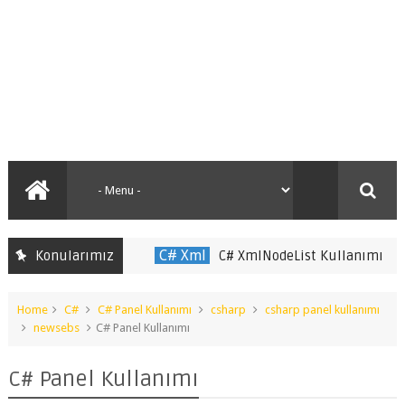
C# Xml
C# Xm
Konularımız
C# XmlNodeList Kullanımı
Home
C#
C# Panel Kullanımı
csharp
csharp panel kullanımı
newsebs
C# Panel Kullanımı
C# Panel Kullanımı