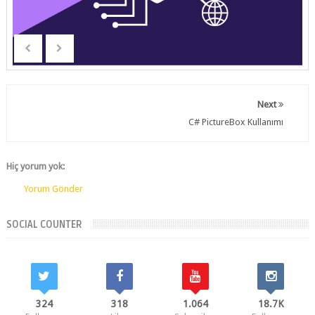
Next
C# PictureBox Kullanımı
Hiç yorum yok:
Yorum Gönder
SOCIAL COUNTER
324
318
1.064
18.7K
Followers
Likes
Subscribes
Followers