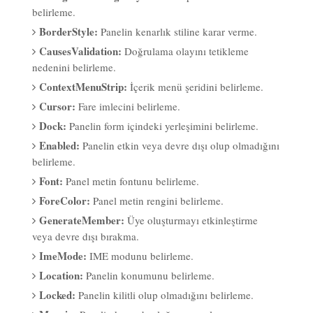
belirleme.
BorderStyle:
Panelin kenarlık stiline karar verme.
CausesValidation:
Doğrulama olayını tetikleme
nedenini belirleme.
ContextMenuStrip:
İçerik menü şeridini belirleme.
Cursor:
Fare imlecini belirleme.
Dock:
Panelin form içindeki yerleşimini belirleme.
Enabled:
Panelin etkin veya devre dışı olup olmadığını
belirleme.
Font:
Panel metin fontunu belirleme.
ForeColor:
Panel metin rengini belirleme.
GenerateMember:
Üye oluşturmayı etkinleştirme
veya devre dışı bırakma.
ImeMode:
IME modunu belirleme.
Location:
Panelin konumunu belirleme.
Locked:
Panelin kilitli olup olmadığını belirleme.
Margin:
Panelin kenar boşluğunu ayarlama.