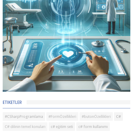
ETIKETLER
#CSharpProgramlama
#FormÖzellikleri
#butonÖzellikleri
C#
C# dilinin temel konuları
c# eğitim seti
c# form kullanımı