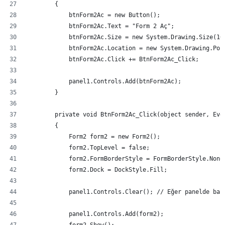
        {
            btnForm2Ac = new Button();
            btnForm2Ac.Text = "Form 2 Aç";
            btnForm2Ac.Size = new System.Drawing.Size(10
            btnForm2Ac.Location = new System.Drawing.Poi
            btnForm2Ac.Click += BtnForm2Ac_Click;
            panel1.Controls.Add(btnForm2Ac);
        }
        private void BtnForm2Ac_Click(object sender, Eve
        {
            Form2 form2 = new Form2();
            form2.TopLevel = false;
            form2.FormBorderStyle = FormBorderStyle.None
            form2.Dock = DockStyle.Fill;
            panel1.Controls.Clear(); // Eğer panelde baş
            panel1.Controls.Add(form2);
            form2.Show();