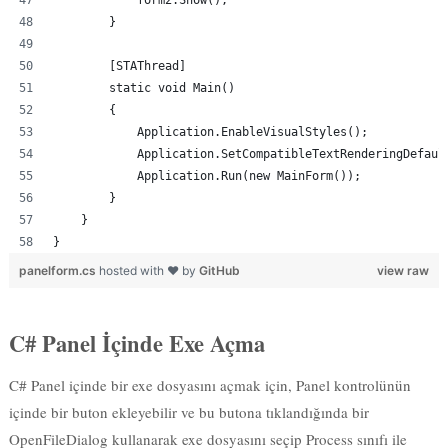
        }
        [STAThread]
        static void Main()
        {
            Application.EnableVisualStyles();
            Application.SetCompatibleTextRenderingDefaul
            Application.Run(new MainForm());
        }
    }
}
panelform.cs
hosted with ❤ by
GitHub
view raw
C# Panel İçinde Exe Açma
C# Panel içinde bir exe dosyasını açmak için, Panel kontrolünün
içinde bir buton ekleyebilir ve bu butona tıklandığında bir
OpenFileDialog kullanarak exe dosyasını seçip Process sınıfı ile