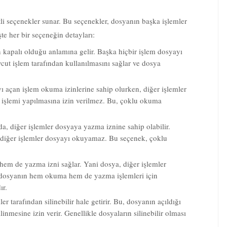
li seçenekler sunar. Bu seçenekler, dosyanın başka işlemler
İşte her bir seçeneğin detayları:
kapalı olduğu anlamına gelir. Başka hiçbir işlem dosyayı
ut işlem tarafından kullanılmasını sağlar ve dosya
ı açan işlem okuma izinlerine sahip olurken, diğer işlemler
işlemi yapılmasına izin verilmez. Bu, çoklu okuma
da, diğer işlemler dosyaya yazma iznine sahip olabilir.
 diğer işlemler dosyayı okuyamaz. Bu seçenek, çoklu
em de yazma izni sağlar. Yani dosya, diğer işlemler
, dosyanın hem okuma hem de yazma işlemleri için
ır.
r tarafından silinebilir hale getirir. Bu, dosyanın açıldığı
inmesine izin verir. Genellikle dosyaların silinebilir olması
ılarının miras alınabilir olmasını sağlar. Yani, dosyayı açan