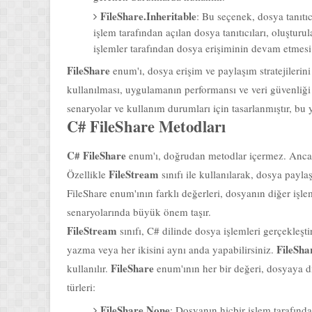
işlem tarafından açılan dosya tanıtıcıları, oluşturula
işlemler tarafından dosya erişiminin devam etmesi 
FileShare
enum'ı, dosya erişim ve paylaşım stratejilerin
kullanılması, uygulamanın performansı ve veri güvenliği aç
senaryolar ve kullanım durumları için tasarlanmıştır, bu
C# FileShare Metodları
C# FileShare
enum'ı, doğrudan metodlar içermez. Ancak, 
FileStream
Özellikle
sınıfı ile kullanılarak, dosya payla
FileShare enum'ının farklı değerleri, dosyanın diğer işlem
senaryolarında büyük önem taşır.
FileStream
sınıfı, C# dilinde dosya işlemleri gerçekleşti
FileSha
yazma veya her ikisini aynı anda yapabilirsiniz.
FileShare
kullanılır.
enum'ının her bir değeri, dosyaya diğ
türleri:
FileShare.None
: Dosyanın hiçbir işlem tarafınd
işlem tarafından kullanılabileceği anlamına gelir.