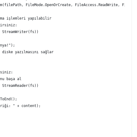
ma işlemleri yapılabilir
irsiniz:
 StreamWriter(fs))
nya!");
n diske yazılmasını sağlar
siniz:
nu başa al
 StreamReader(fs))
ToEnd();
riği: " + content);