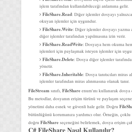
FileShare.Read
: Diğer işlemler dosyayı yalnızc
okuyan işlemler için uygundur.
FileShare.Write
: Diğer işlemler dosyayı yazma 
diğer işlemler tarafından yapılmasına izin verir.
FileShare.ReadWrite
: Dosyaya hem okuma hem 
işlemleri için paylaşmak isteyen işlemler için uygu
FileShare.Delete
: Dosya diğer işlemler tarafında
yönetir.
FileShare.Inheritable
: Dosya tanıtıcıları miras a
işlemler tarafından miras alınmasına olanak tanır.
FileStream
FileShare
sınıfı,
enum'ını kullanarak dosya er
Bu metodlar, dosyanın erişim türünü ve paylaşım seçenek
FileSh
yönetimi daha esnek ve güvenli hale gelir. Doğru
bütünlüğünü korumanıza yardımcı olur. Örneğin, çoklu iş
FileShare
doğru
seçeneğini belirlemek, dosya erişim ça
C# FileShare Nasıl Kullanılır?