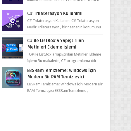
ve Nasıl Kullanılmalı? ...
C# Trilaterasyon Kullanımı
C# Trilaterasyon Kullanımı C# Trilaterasyon
Nedir Trilaterasyon , bir nesnenin konumunu
belirlemek için üç ya da daha fazla refer...
C# ile ListBox'a Yapıştırılan
Metinleri Ekleme İşlemi
C# ile ListBox'a Yapıştırılan Metinleri Ekleme
İşlemi Bu makalede, C# programlama dili
kullanılarak ListBox üzerine yapıştırılan
EBSRamTemizleme: Windows İçin
metin...
Modern Bir RAM Temizleyici
EBSRamTemizleme: Windows İçin Modern Bir
RAM Temizleyici EBSRamTemizleme ,
kullanıcıların sistemlerindeki RAM kullanı...