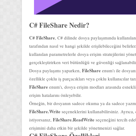
C# FileShare Nedir?
C# FileShare
, C# dilinde dosya paylaşımında kullanıla
tarafından nasıl ve hangi şekilde erişilebileceğini belirle
kullanılan parametrelerle dosya erişim stratejilerini yön
gerçekleştirirken veri bütünlüğü ve güvenliği sağlanabilir
FileShare
Dosya paylaşımı yaparken,
enum'ı ile dosyanın
özellikle çoklu iş parçacıkları veya çoklu kullanıcılar tara
FileShare
enum'ı, dosya erişim modları arasında esneklik
erişim hatalarını önleyebilir.
Örneğin, bir dosyanın sadece okuma ya da sadece yazma 
FileShare.Write
seçeneklerini kullanabilirsiniz. Ayrıc
FileShare.ReadWrite
istiyorsanız,
seçeneğini tercih ede
erişimini daha etkin bir şekilde yönetmenizi sağlar.
C# FileShare Özellikleri