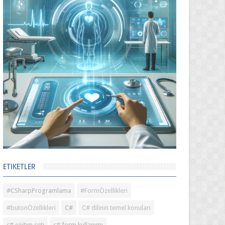
ETIKETLER
#CSharpProgramlama
#FormÖzellikleri
#butonÖzellikleri
C#
C# dilinin temel konuları
c# eğitim seti
c# form kullanımı