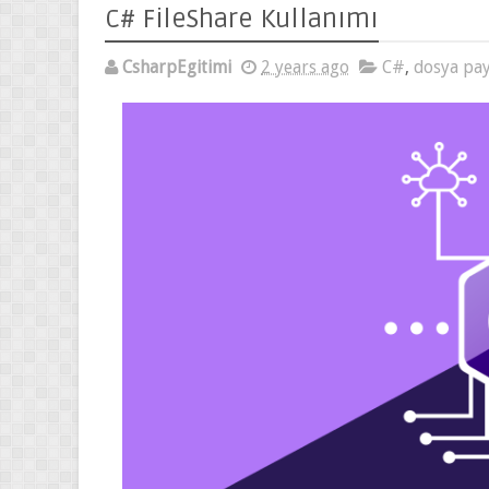
CsharpEgitimi
2 years ago
C#
,
dosya paylaşımı
,