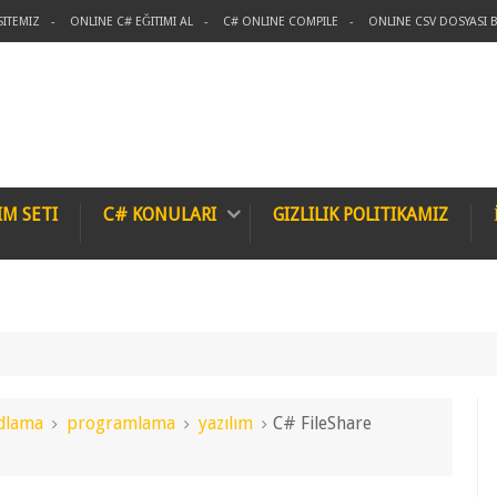
SITEMIZ
ONLINE C# EĞITIMI AL
C# ONLINE COMPILE
ONLINE CSV DOSYASI B
IM SETI
C# KONULARI
GIZLILIK POLITIKAMIZ
programlama
yazılım
C# FileShare Kullanımı