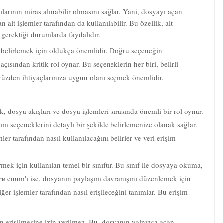
n alt işlemler tarafından da kullanılabilir. Bu özellik, alt
gerektiği durumlarda faydalıdır.
i belirlemek için oldukça önemlidir. Doğru seçeneğin
ısından kritik rol oynar. Bu seçeneklerin her biri, belirli
 yüzden ihtiyaçlarınıza uygun olanı seçmek önemlidir.
dosya akışları ve dosya işlemleri sırasında önemli bir rol oynar.
şım seçeneklerini detaylı bir şekilde belirlemenize olanak sağlar.
ler tarafından nasıl kullanılacağını belirler ve veri erişim
rmek için kullanılan temel bir sınıftır. Bu sınıf ile dosyaya okuma,
re
enum'ı ise, dosyanın paylaşım davranışını düzenlemek için
er işlemler tarafından nasıl erişileceğini tanımlar. Bu erişim
an erişilmesine izin verilmez. Bu, dosyanın yalnızca açan