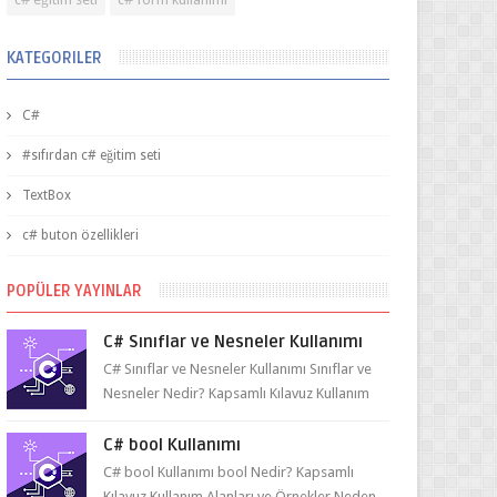
KATEGORILER
C#
#sıfırdan c# eğitim seti
TextBox
c# buton özellikleri
POPÜLER YAYINLAR
C# Sınıflar ve Nesneler Kullanımı
C# Sınıflar ve Nesneler Kullanımı Sınıflar ve
Nesneler Nedir? Kapsamlı Kılavuz Kullanım
Alanları ve Örnekler Neden ve Nasıl ...
C# bool Kullanımı
C# bool Kullanımı bool Nedir? Kapsamlı
Kılavuz Kullanım Alanları ve Örnekler Neden