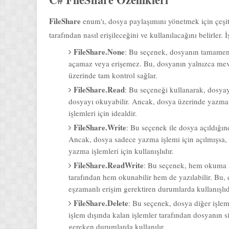
FileShare
enum'ı, dosya paylaşımını yönetmek için çeşit
tarafından nasıl erişileceğini ve kullanılacağını belirler. 
FileShare.None
: Bu seçenek, dosyanın tamamen 
açamaz veya erişemez. Bu, dosyanın yalnızca mevc
üzerinde tam kontrol sağlar.
FileShare.Read
: Bu seçeneği kullanarak, dosyay
dosyayı okuyabilir. Ancak, dosya üzerinde yazma 
işlemleri için idealdir.
FileShare.Write
: Bu seçenek ile dosya açıldığın
Ancak, dosya sadece yazma işlemi için açılmışsa,
yazma işlemleri için kullanışlıdır.
FileShare.ReadWrite
: Bu seçenek, hem okuma h
tarafından hem okunabilir hem de yazılabilir. Bu
eşzamanlı erişim gerektiren durumlarda kullanışlıd
FileShare.Delete
: Bu seçenek, dosya diğer işlemle
işlem dışında kalan işlemler tarafından dosyanın sil
gereken durumlarda kullanılır.
FileShare.Inheritable
: Bu seçenek, dosya tanıtıc