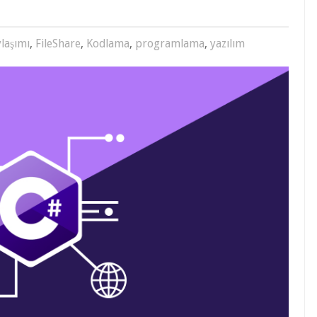
FileShare
,
Kodlama
,
programlama
,
yazılım