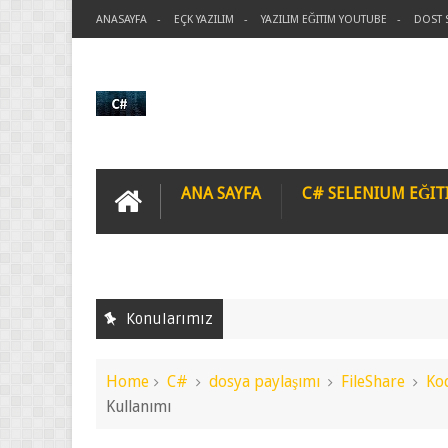
ANASAYFA
EÇK YAZILIM
YAZILIM EĞITIM YOUTUBE
DOST 
ANA SAYFA
C# SELENIUM EĞIT
Konularımız
Home
C#
dosya paylaşımı
FileShare
Kodlama
C# FileShare Kullanımı