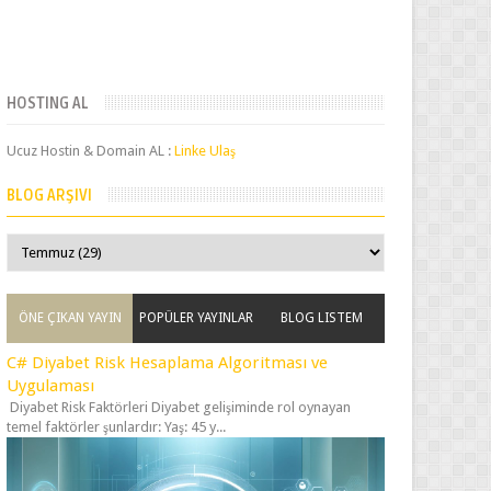
HOSTING AL
Ucuz Hostin & Domain AL :
Linke Ulaş
BLOG ARŞIVI
ÖNE ÇIKAN YAYIN
POPÜLER YAYINLAR
BLOG LISTEM
C# Diyabet Risk Hesaplama Algoritması ve
Uygulaması
Diyabet Risk Faktörleri Diyabet gelişiminde rol oynayan
temel faktörler şunlardır: Yaş: 45 y...