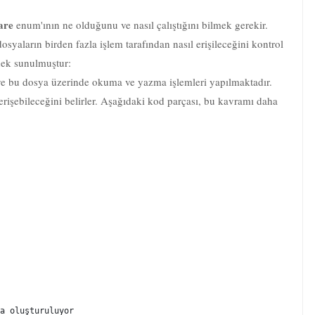
are
enum'ının ne olduğunu ve nasıl çalıştığını bilmek gerekir.
osyaların birden fazla işlem tarafından nasıl erişileceğini kontrol
nek sunulmuştur:
ve bu dosya üzerinde okuma ve yazma işlemleri yapılmaktadır.
rişebileceğini belirler. Aşağıdaki kod parçası, bu kavramı daha
a oluşturuluyor
m(filePath, FileMode.OpenOrCreate, FileAccess.ReadWrite, FileSha