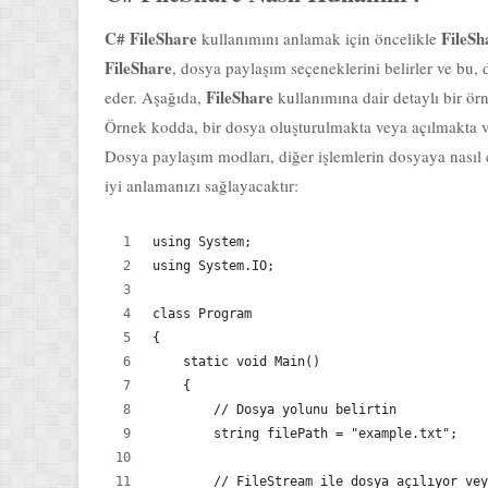
C# FileShare
FileSh
kullanımını anlamak için öncelikle
FileShare
, dosya paylaşım seçeneklerini belirler ve bu, d
FileShare
eder. Aşağıda,
kullanımına dair detaylı bir ör
Örnek kodda, bir dosya oluşturulmakta veya açılmakta 
Dosya paylaşım modları, diğer işlemlerin dosyaya nasıl e
iyi anlamanızı sağlayacaktır:
using System;
using System.IO;
class Program
{
    static void Main()
    {
        // Dosya yolunu belirtin
        string filePath = "example.txt";
        // FileStream ile dosya açılıyor vey
        using (FileStream fs = new FileStrea