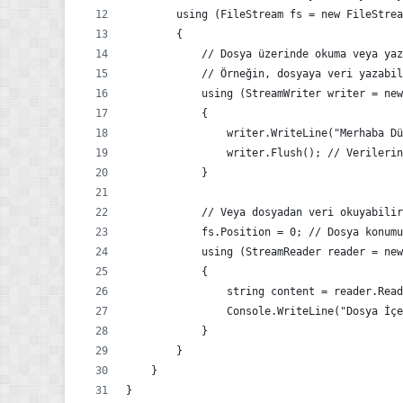
        {
            // Dosya üzerinde okuma veya yaz
            // Örneğin, dosyaya veri yazabil
            using (StreamWriter writer = new
            {
                writer.WriteLine("Merhaba Dü
                writer.Flush(); // Verileri
            }
            // Veya dosyadan veri okuyabilir
            fs.Position = 0; // Dosya konumu
            using (StreamReader reader = new
            {
                string content = reader.Read
                Console.WriteLine("Dosya İçe
            }
        }
    }
}