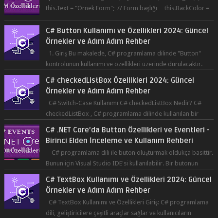
this.Text = "Örnek Form"; // Form başlığı this.BackColor =
Co...
C# Button Kullanımı ve Özellikleri 2024: Güncel
Örnekler ve Adım Adım Rehber
1. Giriş Bu makalede, C# programlama dilinde "Button"
kontrolünün kullanımı ve özellikleri üzerinde durulacaktır.
Button, bir ku...
C# checkedListBox Özellikleri 2024: Güncel
Örnekler ve Adım Adım Rehber
C# Switch-Case Kullanımı C# checkedListBox Nedir? C#
checkedListBox , C# programlama dilinde kullanılan bir
bileşendir. checkedListBox, ku...
C# .NET Core'da Button Özellikleri ve Eventleri -
Birinci Elden İnceleme ve Kullanım Rehberi
C# programlama dili ile buton oluşturmak oldukça basittir.
Bunun için Visual Studio IDE'si kullanılabilir. Bir butonun
tıklanma olay...
C# TextBox Kullanımı ve Özellikleri 2024: Güncel
Örnekler ve Adım Adım Rehber
C# TextBox Kullanımı ve Özellikleri Giriş: C# programlama
dili, geliştiricilere çeşitli araçlar sağlar ve kullanıcıların