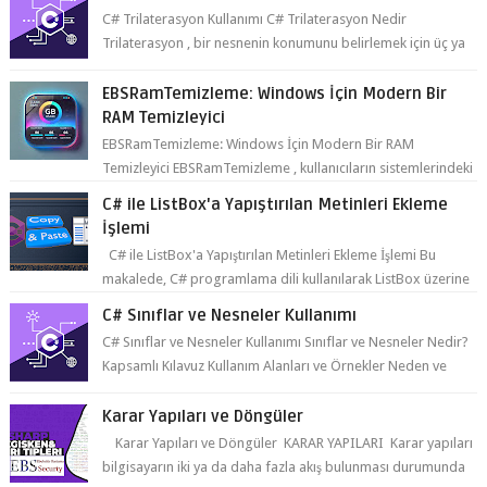
C# Trilaterasyon Kullanımı C# Trilaterasyon Nedir
Trilaterasyon , bir nesnenin konumunu belirlemek için üç ya
da daha fazla refer...
EBSRamTemizleme: Windows İçin Modern Bir
RAM Temizleyici
EBSRamTemizleme: Windows İçin Modern Bir RAM
Temizleyici EBSRamTemizleme , kullanıcıların sistemlerindeki
RAM kullanı...
C# ile ListBox'a Yapıştırılan Metinleri Ekleme
İşlemi
C# ile ListBox'a Yapıştırılan Metinleri Ekleme İşlemi Bu
makalede, C# programlama dili kullanılarak ListBox üzerine
yapıştırılan metin...
C# Sınıflar ve Nesneler Kullanımı
C# Sınıflar ve Nesneler Kullanımı Sınıflar ve Nesneler Nedir?
Kapsamlı Kılavuz Kullanım Alanları ve Örnekler Neden ve
Nasıl ...
Karar Yapıları ve Döngüler
Karar Yapıları ve Döngüler KARAR YAPILARI Karar yapıları
bilgisayarın iki ya da daha fazla akış bulunması durumunda