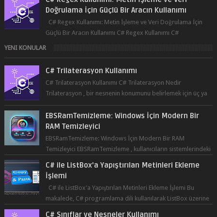
Doğrulama İçin Güçlü Bir Aracın Kullanımı
C# Regex Kullanımı: Metin İşleme ve Veri Doğrulama İçin
Güçlü Bir Aracın Kullanımı C# Regex Kullanımı C#
programlama dilinde, düzenli ifad...
YENI KONULAR
C# Trilaterasyon Kullanımı
C# Trilaterasyon Kullanımı C# Trilaterasyon Nedir
Trilaterasyon , bir nesnenin konumunu belirlemek için üç ya
da daha fazla refer...
EBSRamTemizleme: Windows İçin Modern Bir
RAM Temizleyici
EBSRamTemizleme: Windows İçin Modern Bir RAM
Temizleyici EBSRamTemizleme , kullanıcıların sistemlerindeki
RAM kullanı...
C# ile ListBox'a Yapıştırılan Metinleri Ekleme
İşlemi
C# ile ListBox'a Yapıştırılan Metinleri Ekleme İşlemi Bu
makalede, C# programlama dili kullanılarak ListBox üzerine
yapıştırılan metin...
C# Sınıflar ve Nesneler Kullanımı