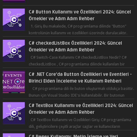
Co...
C# Button Kullanımı ve Özellikleri 2024: Güncel
Örnekler ve Adım Adım Rehber
1. Giriş Bu makalede, C# programlama dilinde "Button"
kontrolünün kullanımı ve özellikleri üzerinde durulacaktır.
Button, bir ku...
C# checkedListBox Özellikleri 2024: Güncel
Örnekler ve Adım Adım Rehber
C# Switch-Case Kullanımı C# checkedListBox Nedir? C#
checkedListBox , C# programlama dilinde kullanılan bir
bileşendir. checkedListBox, ku...
C# .NET Core'da Button Özellikleri ve Eventleri -
Birinci Elden İnceleme ve Kullanım Rehberi
C# programlama dili ile buton oluşturmak oldukça basittir.
Bunun için Visual Studio IDE'si kullanılabilir. Bir butonun
tıklanma olay...
C# TextBox Kullanımı ve Özellikleri 2024: Güncel
Örnekler ve Adım Adım Rehber
C# TextBox Kullanımı ve Özellikleri Giriş: C# programlama
dili, geliştiricilere çeşitli araçlar sağlar ve kullanıcıların
etkileşimde bulun...
C# Regex Kullanımı: Metin İşleme ve Veri