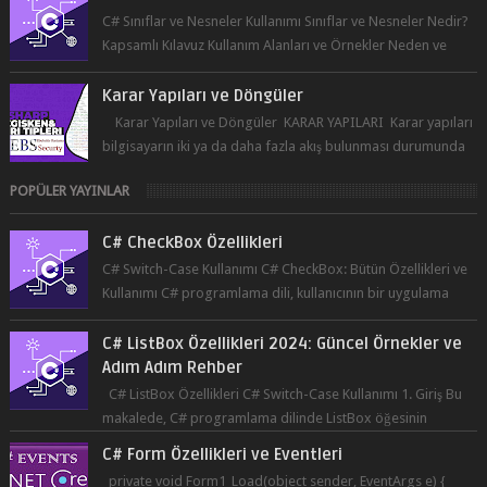
C# Sınıflar ve Nesneler Kullanımı Sınıflar ve Nesneler Nedir?
Kapsamlı Kılavuz Kullanım Alanları ve Örnekler Neden ve
Nasıl ...
Karar Yapıları ve Döngüler
Karar Yapıları ve Döngüler KARAR YAPILARI Karar yapıları
bilgisayarın iki ya da daha fazla akış bulunması durumunda
seçim yapabilmesin...
POPÜLER YAYINLAR
C# CheckBox Özellikleri
C# Switch-Case Kullanımı C# CheckBox: Bütün Özellikleri ve
Kullanımı C# programlama dili, kullanıcının bir uygulama
üzerinde seçim yapma...
C# ListBox Özellikleri 2024: Güncel Örnekler ve
Adım Adım Rehber
C# ListBox Özellikleri C# Switch-Case Kullanımı 1. Giriş Bu
makalede, C# programlama dilinde ListBox öğesinin
özelliklerine ve kullanımına...
C# Form Özellikleri ve Eventleri
private void Form1_Load(object sender, EventArgs e) {