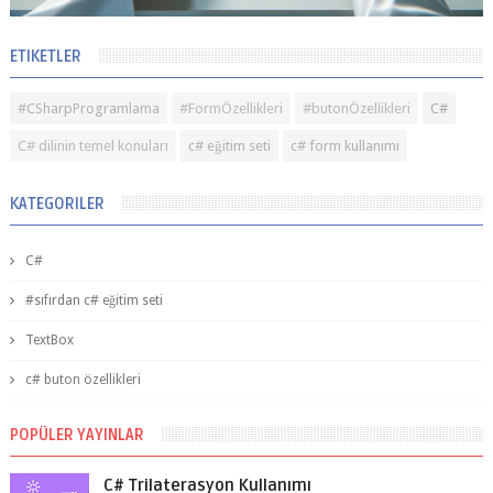
ETIKETLER
#CSharpProgramlama
#FormÖzellikleri
#butonÖzellikleri
C#
C# dilinin temel konuları
c# eğitim seti
c# form kullanımı
KATEGORILER
C#
#sıfırdan c# eğitim seti
TextBox
c# buton özellikleri
POPÜLER YAYINLAR
C# Trilaterasyon Kullanımı