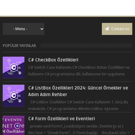
seçim yapabilmesin...
Contact us
POPÜLER YAYINLAR
C# CheckBox Özellikleri
C# Switch-Case Kullanımı C# CheckBox: Bütün Özellikleri ve
Kullanımı C# programlama dili, kullanıcının bir uygulama
üzerinde seçim yapma...
C# ListBox Özellikleri 2024: Güncel Örnekler ve
Adım Adım Rehber
C# ListBox Özellikleri C# Switch-Case Kullanımı 1. Giriş Bu
makalede, C# programlama dilinde ListBox öğesinin
özelliklerine ve kullanımına...
C# Form Özellikleri ve Eventleri
private void Form1_Load(object sender, EventArgs e) {
this.Text = "Örnek Form"; // Form başlığı this.BackColor =