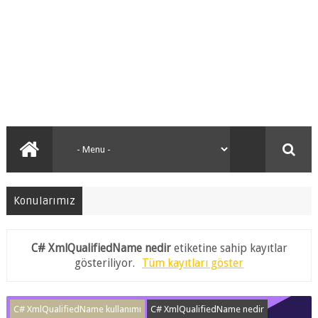
Konularımız
C# XmlQualifiedName nedir
etiketine sahip kayıtlar
gösteriliyor.
Tüm kayıtları göster
C# XmlQualifiedName kullanımı
C# XmlQualifiedName nedir