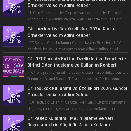
Örnekler ve Adım Adım Rehber
1. Giriş Bu makalede, C# programlama dilinde "Button"
kontrolünün kullanımı ve özellikleri üzerinde durulacaktır.
Button, bir ku...
C# checkedListBox Özellikleri 2024: Güncel
Örnekler ve Adım Adım Rehber
C# Switch-Case Kullanımı C# checkedListBox Nedir? C#
checkedListBox , C# programlama dilinde kullanılan bir
bileşendir. checkedListBox, ku...
C# .NET Core'da Button Özellikleri ve Eventleri -
Birinci Elden İnceleme ve Kullanım Rehberi
C# programlama dili ile buton oluşturmak oldukça basittir.
Bunun için Visual Studio IDE'si kullanılabilir. Bir butonun
tıklanma olay...
C# TextBox Kullanımı ve Özellikleri 2024: Güncel
Örnekler ve Adım Adım Rehber
C# TextBox Kullanımı ve Özellikleri Giriş: C# programlama
dili, geliştiricilere çeşitli araçlar sağlar ve kullanıcıların
etkileşimde bulun...
C# Regex Kullanımı: Metin İşleme ve Veri
Doğrulama İçin Güçlü Bir Aracın Kullanımı