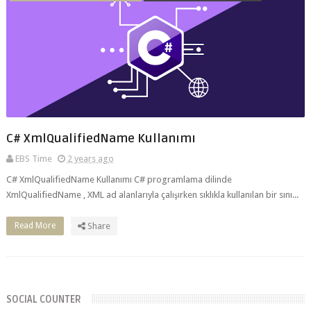
C# XmlQualifiedName Kullanımı
EBS Time
2 years ago
C# XmlQualifiedName Kullanımı C# programlama dilinde
XmlQualifiedName , XML ad alanlarıyla çalışırken sıklıkla kullanılan bir sını...
Read More
Share
SOCIAL COUNTER