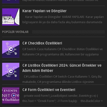
Nasıl ...
Karar Yapıları ve Döngüler
Karar Yapıları ve Döngüler KARAR YAPILARI Karar yapıları
bilgisayarın iki ya da daha fazla akış bulunması durumunda
seçim yapabilmesin...
POPÜLER YAYINLAR
C# CheckBox Özellikleri
C# Switch-Case Kullanımı C# CheckBox: Bütün Özellikleri ve
Kullanımı C# programlama dili, kullanıcının bir uygulama
üzerinde seçim yapma...
C# ListBox Özellikleri 2024: Güncel Örnekler ve
Adım Adım Rehber
C# ListBox Özellikleri C# Switch-Case Kullanımı 1. Giriş Bu
makalede, C# programlama dilinde ListBox öğesinin
özelliklerine ve kullanımına...
C# Form Özellikleri ve Eventleri
private void Form1_Load(object sender, EventArgs e) {
this.Text = "Örnek Form"; // Form başlığı this.BackColor =
Co...