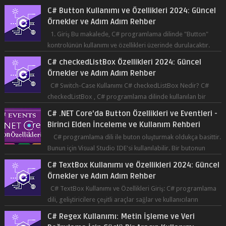
C# Button Kullanımı ve Özellikleri 2024: Güncel
Örnekler ve Adım Adım Rehber
1. Giriş Bu makalede, C# programlama dilinde "Button"
kontrolünün kullanımı ve özellikleri üzerinde durulacaktır.
Button, bir ku...
C# checkedListBox Özellikleri 2024: Güncel
Örnekler ve Adım Adım Rehber
C# Switch-Case Kullanımı C# checkedListBox Nedir? C#
checkedListBox , C# programlama dilinde kullanılan bir
bileşendir. checkedListBox, ku...
C# .NET Core'da Button Özellikleri ve Eventleri -
Birinci Elden İnceleme ve Kullanım Rehberi
C# programlama dili ile buton oluşturmak oldukça basittir.
Bunun için Visual Studio IDE'si kullanılabilir. Bir butonun
tıklanma olay...
C# TextBox Kullanımı ve Özellikleri 2024: Güncel
Örnekler ve Adım Adım Rehber
C# TextBox Kullanımı ve Özellikleri Giriş: C# programlama
dili, geliştiricilere çeşitli araçlar sağlar ve kullanıcıların
etkileşimde bulun...
C# Regex Kullanımı: Metin İşleme ve Veri