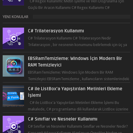
C# Regex Kullanımı: Metin İşleme ve Veri Doğrulama İçin
Güçlü Bir Aracın Kullanımı C# Regex Kullanımı C#
programlama dilinde, düzenli ifad...
YENI KONULAR
C# Trilaterasyon Kullanımı
C# Trilaterasyon Kullanımı C# Trilaterasyon Nedir
Trilaterasyon , bir nesnenin konumunu belirlemek için üç ya
da daha fazla refer...
EBSRamTemizleme: Windows İçin Modern Bir
RAM Temizleyici
EBSRamTemizleme: Windows İçin Modern Bir RAM
Temizleyici EBSRamTemizleme , kullanıcıların sistemlerindeki
RAM kullanı...
C# ile ListBox'a Yapıştırılan Metinleri Ekleme
İşlemi
C# ile ListBox'a Yapıştırılan Metinleri Ekleme İşlemi Bu
makalede, C# programlama dili kullanılarak ListBox üzerine
yapıştırılan metin...
C# Sınıflar ve Nesneler Kullanımı
C# Sınıflar ve Nesneler Kullanımı Sınıflar ve Nesneler Nedir?
Kapsamlı Kılavuz Kullanım Alanları ve Örnekler Neden ve