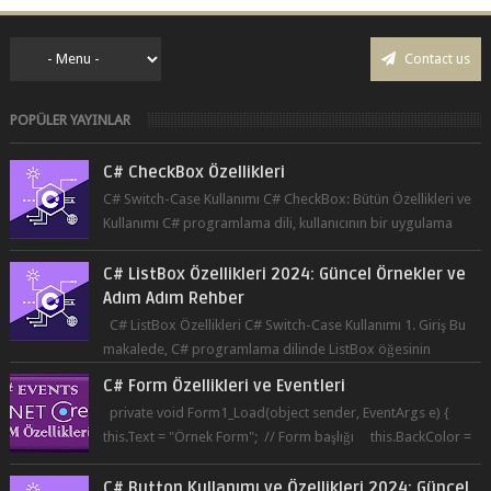
Contact us
POPÜLER YAYINLAR
C# CheckBox Özellikleri
C# Switch-Case Kullanımı C# CheckBox: Bütün Özellikleri ve
Kullanımı C# programlama dili, kullanıcının bir uygulama
üzerinde seçim yapma...
C# ListBox Özellikleri 2024: Güncel Örnekler ve
Adım Adım Rehber
C# ListBox Özellikleri C# Switch-Case Kullanımı 1. Giriş Bu
makalede, C# programlama dilinde ListBox öğesinin
özelliklerine ve kullanımına...
C# Form Özellikleri ve Eventleri
private void Form1_Load(object sender, EventArgs e) {
this.Text = "Örnek Form"; // Form başlığı this.BackColor =
Co...
C# Button Kullanımı ve Özellikleri 2024: Güncel