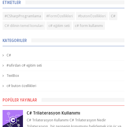
ETIKETLER
#CSharpProgramlama
#FormÖzellikleri
#butonÖzellikleri
C#
C# dilinin temel konuları
c# eğitim seti
c# form kullanımı
KATEGORILER
C#
#sıfırdan c# eğitim seti
TextBox
c# buton özellikleri
POPÜLER YAYINLAR
C# Trilaterasyon Kullanımı
C# Trilaterasyon Kullanımı C# Trilaterasyon Nedir
Trilaterasyon , bir nesnenin konumunu belirlemek için üç ya