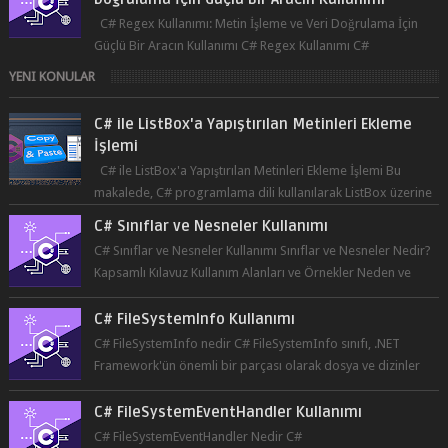
C# Regex Kullanımı: Metin İşleme ve Veri Doğrulama İçin
Güçlü Bir Aracın Kullanımı C# Regex Kullanımı C#
programlama dilinde, düzenli ifad...
YENI KONULAR
C# ile ListBox'a Yapıştırılan Metinleri Ekleme
İşlemi
C# ile ListBox'a Yapıştırılan Metinleri Ekleme İşlemi Bu
makalede, C# programlama dili kullanılarak ListBox üzerine
yapıştırılan metin...
C# Sınıflar ve Nesneler Kullanımı
C# Sınıflar ve Nesneler Kullanımı Sınıflar ve Nesneler Nedir?
Kapsamlı Kılavuz Kullanım Alanları ve Örnekler Neden ve
Nasıl ...
C# FileSystemInfo Kullanımı
C# FileSystemInfo nedir C# FileSystemInfo sınıfı, .NET
Framework'ün önemli bir parçası olarak dosya ve dizinler
hakkında bil...
C# FileSystemEventHandler Kullanımı
C# FileSystemEventHandler Nedir C#