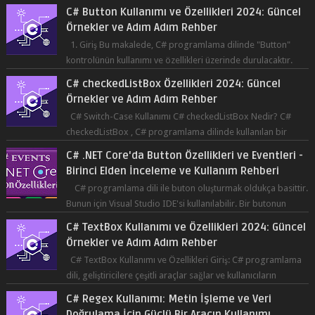
C# Button Kullanımı ve Özellikleri 2024: Güncel
Örnekler ve Adım Adım Rehber
1. Giriş Bu makalede, C# programlama dilinde "Button"
kontrolünün kullanımı ve özellikleri üzerinde durulacaktır.
Button, bir ku...
C# checkedListBox Özellikleri 2024: Güncel
Örnekler ve Adım Adım Rehber
C# Switch-Case Kullanımı C# checkedListBox Nedir? C#
checkedListBox , C# programlama dilinde kullanılan bir
bileşendir. checkedListBox, ku...
C# .NET Core'da Button Özellikleri ve Eventleri -
Birinci Elden İnceleme ve Kullanım Rehberi
C# programlama dili ile buton oluşturmak oldukça basittir.
Bunun için Visual Studio IDE'si kullanılabilir. Bir butonun
tıklanma olay...
C# TextBox Kullanımı ve Özellikleri 2024: Güncel
Örnekler ve Adım Adım Rehber
C# TextBox Kullanımı ve Özellikleri Giriş: C# programlama
dili, geliştiricilere çeşitli araçlar sağlar ve kullanıcıların
etkileşimde bulun...
C# Regex Kullanımı: Metin İşleme ve Veri
Doğrulama İçin Güçlü Bir Aracın Kullanımı