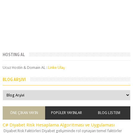
HOSTING AL
Ucuz Hostin & Domain AL :
Linke Ulaş
BLOG ARŞIVI
ÖNE ÇIKAN YAYIN
POPÜLER YAYINLAR
BLOG LISTEM
C# Diyabet Risk Hesaplama Algoritması ve Uygulaması
Diyabet Risk Faktörleri Diyabet gelişiminde rol oynayan temel faktörler