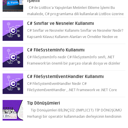
İşlemi
C# ile ListBox'a Yapıştırılan Metinleri Ekleme İşlemi Bu
makalede, C# programlama dili kullanılarak ListBox üzerine
yapıştırılan metin...
C# Sınıflar ve Nesneler Kullanımı
C# Sınıflar ve Nesneler Kullanımı Sınıflar ve Nesneler Nedir?
Kapsamlı Kılavuz Kullanım Alanları ve Örnekler Neden ve
Nasıl ...
C# FileSystemInfo Kullanımı
C# FileSystemInfo nedir C# FileSystemInfo sınıfı, .NET
Framework'ün önemli bir parçası olarak dosya ve dizinler
hakkında bil...
C# FileSystemEventHandler Kullanımı
C# FileSystemEventHandler Nedir C#
FileSystemEventHandler , .NET Framework ve .NET Core
platformlarında kullanılan bir delegedi...
Tip Dönüşümleri
Tip Dönüşümleri BİLİNÇSİZ (IMPLICIT) TİP DÖNÜŞÜMÜ
Herhangi bir operatör kullanmadan derleyicinin kendisinin
yaptığı tip dönüşümüne bil...