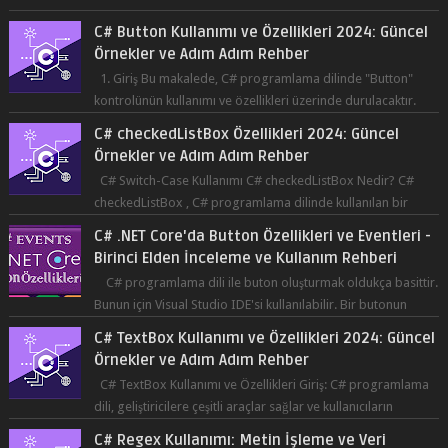
Co...
C# Button Kullanımı ve Özellikleri 2024: Güncel
Örnekler ve Adım Adım Rehber
1. Giriş Bu makalede, C# programlama dilinde "Button"
kontrolünün kullanımı ve özellikleri üzerinde durulacaktır.
Button, bir ku...
C# checkedListBox Özellikleri 2024: Güncel
Örnekler ve Adım Adım Rehber
C# Switch-Case Kullanımı C# checkedListBox Nedir? C#
checkedListBox , C# programlama dilinde kullanılan bir
bileşendir. checkedListBox, ku...
C# .NET Core'da Button Özellikleri ve Eventleri -
Birinci Elden İnceleme ve Kullanım Rehberi
C# programlama dili ile buton oluşturmak oldukça basittir.
Bunun için Visual Studio IDE'si kullanılabilir. Bir butonun
tıklanma olay...
C# TextBox Kullanımı ve Özellikleri 2024: Güncel
Örnekler ve Adım Adım Rehber
C# TextBox Kullanımı ve Özellikleri Giriş: C# programlama
dili, geliştiricilere çeşitli araçlar sağlar ve kullanıcıların
etkileşimde bulun...
C# Regex Kullanımı: Metin İşleme ve Veri