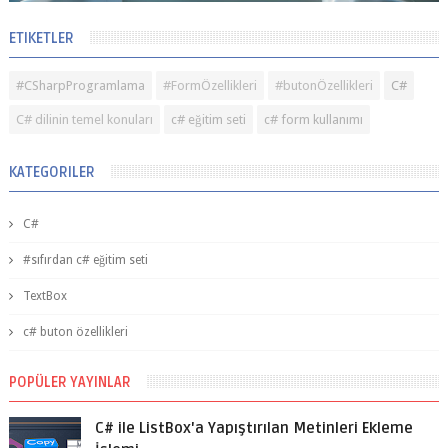
ETIKETLER
#CSharpProgramlama
#FormÖzellikleri
#butonÖzellikleri
C#
C# dilinin temel konuları
c# eğitim seti
c# form kullanımı
KATEGORILER
C#
#sıfırdan c# eğitim seti
TextBox
c# buton özellikleri
POPÜLER YAYINLAR
C# ile ListBox'a Yapıştırılan Metinleri Ekleme