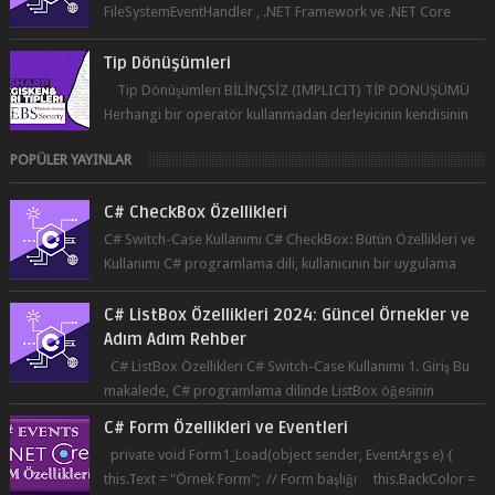
FileSystemEventHandler , .NET Framework ve .NET Core
platformlarında kullanılan bir delegedi...
Tip Dönüşümleri
Tip Dönüşümleri BİLİNÇSİZ (IMPLICIT) TİP DÖNÜŞÜMÜ
Herhangi bir operatör kullanmadan derleyicinin kendisinin
yaptığı tip dönüşümüne bil...
POPÜLER YAYINLAR
C# CheckBox Özellikleri
C# Switch-Case Kullanımı C# CheckBox: Bütün Özellikleri ve
Kullanımı C# programlama dili, kullanıcının bir uygulama
üzerinde seçim yapma...
C# ListBox Özellikleri 2024: Güncel Örnekler ve
Adım Adım Rehber
C# ListBox Özellikleri C# Switch-Case Kullanımı 1. Giriş Bu
makalede, C# programlama dilinde ListBox öğesinin
özelliklerine ve kullanımına...
C# Form Özellikleri ve Eventleri
private void Form1_Load(object sender, EventArgs e) {
this.Text = "Örnek Form"; // Form başlığı this.BackColor =