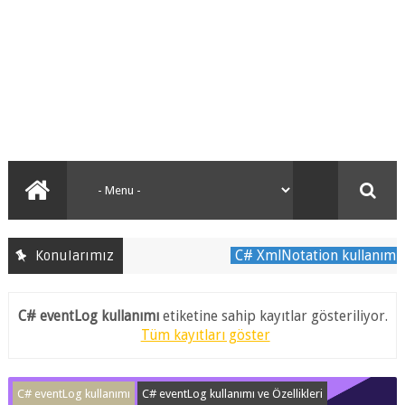
C# XmlNotation kullanımı
Konularımız
C#
C# eventLog kullanımı
etiketine sahip kayıtlar gösteriliyor.
Tüm kayıtları göster
C# eventLog kullanımı
C# eventLog kullanımı ve Özellikleri