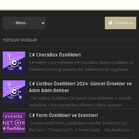
Contact us
POPÜLER YAYINLAR
C# CheckBox Özellikleri
C# Switch-Case Kullanımı C# CheckBox: Bütün Özellikleri ve
Kullanımı C# programlama dili, kullanıcının bir uygulama
üzerinde seçim yapma...
C# ListBox Özellikleri 2024: Güncel Örnekler ve
Adım Adım Rehber
C# ListBox Özellikleri C# Switch-Case Kullanımı 1. Giriş Bu
makalede, C# programlama dilinde ListBox öğesinin
özelliklerine ve kullanımına...
C# Form Özellikleri ve Eventleri
private void Form1_Load(object sender, EventArgs e) {
this.Text = "Örnek Form"; // Form başlığı this.BackColor =
Co...