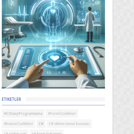
ETIKETLER
#CSharpProgramlama
#FormÖzellikleri
#butonÖzellikleri
C#
C# dilinin temel konuları
c# eğitim seti
c# form kullanımı