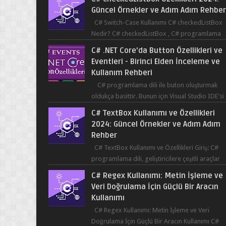
Güncel Örnekler ve Adım Adım Rehbe
C# Switch-Case Kullanımı C# checkedListBox
Nedir? C# checkedListBox , C# programlama
dilinde kullanılan bir bileşendir. checkedListBox
C# .NET Core'da Button Özellikleri ve
ku...
Eventleri - Birinci Elden İnceleme ve
Kullanım Rehberi
C# programlama dili ile buton oluşturmak
oldukça basittir. Bunun için Visual Studio IDE'si
kullanılabilir. Bir butonun tıklanma olay...
C# TextBox Kullanımı ve Özellikleri
2024: Güncel Örnekler ve Adım Adım
Rehber
C# TextBox Kullanımı ve Özellikleri Giriş: C#
programlama dili, geliştiricilere çeşitli araçlar
sağlar ve kullanıcıların etkileşimde bulun...
C# Regex Kullanımı: Metin İşleme ve
Veri Doğrulama İçin Güçlü Bir Aracın
Kullanımı
C# Regex Kullanımı: Metin İşleme ve Veri
Doğrulama İçin Güçlü Bir Aracın Kullanımı C#