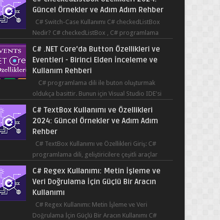
Güncel Örnekler ve Adım Adım Rehber
C# Switch-Case Kullanımı C# checkedListBox
Nedir? C# checkedListBox , C# programlama
dilinde kullanılan bir bileşendir. checkedListBox,
C# .NET Core'da Button Özellikleri ve
ku...
Eventleri - Birinci Elden İnceleme ve
Kullanım Rehberi
C# programlama dili ile buton oluşturmak
oldukça basittir. Bunun için Visual Studio IDE'si
kullanılabilir. Bir butonun tıklanma olay...
C# TextBox Kullanımı ve Özellikleri
2024: Güncel Örnekler ve Adım Adım
Rehber
C# TextBox Kullanımı ve Özellikleri Giriş: C#
programlama dili, geliştiricilere çeşitli araçlar
sağlar ve kullanıcıların etkileşimde bulun...
C# Regex Kullanımı: Metin İşleme ve
Veri Doğrulama İçin Güçlü Bir Aracın
Kullanımı
C# Regex Kullanımı: Metin İşleme ve Veri
Doğrulama İçin Güçlü Bir Aracın Kullanımı C#