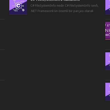
r
C# FileSystemInfo nedir C# FileSystemInfo sınıfı,
.NET Framework'ün önemli bir parçası olarak
dosya ve dizinler hakkında bil...
,