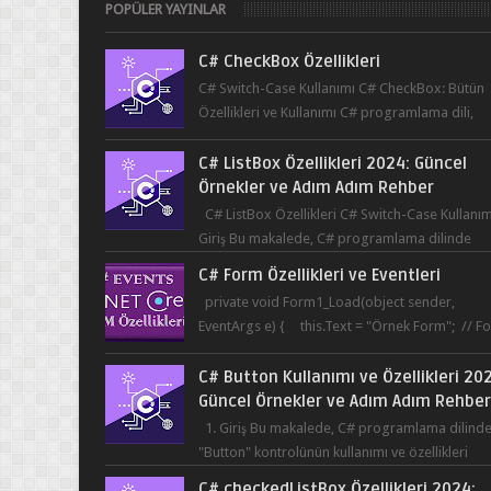
POPÜLER YAYINLAR
C# CheckBox Özellikleri
C# Switch-Case Kullanımı C# CheckBox: Bütün
Özellikleri ve Kullanımı C# programlama dili,
kullanıcının bir uygulama üzerinde seçim yapma
C# ListBox Özellikleri 2024: Güncel
Örnekler ve Adım Adım Rehber
C# ListBox Özellikleri C# Switch-Case Kullanım
Giriş Bu makalede, C# programlama dilinde
ListBox öğesinin özelliklerine ve kullanımına...
C# Form Özellikleri ve Eventleri
private void Form1_Load(object sender,
EventArgs e) { this.Text = "Örnek Form"; // F
başlığı this.BackColor = Co...
C# Button Kullanımı ve Özellikleri 20
Güncel Örnekler ve Adım Adım Rehbe
1. Giriş Bu makalede, C# programlama dilind
"Button" kontrolünün kullanımı ve özellikleri
üzerinde durulacaktır. Button, bir ku...
C# checkedListBox Özellikleri 2024: