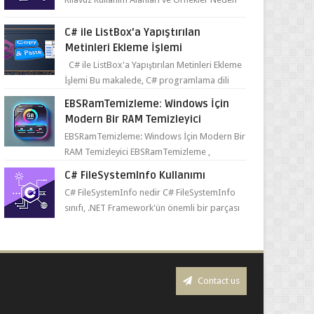
ve Nasıl Kullanılmalı? ...
C# ile ListBox'a Yapıştırılan
Metinleri Ekleme İşlemi
C# ile ListBox'a Yapıştırılan Metinleri Ekleme
İşlemi Bu makalede, C# programlama dili
kullanılarak ListBox üzerine yapıştırılan
EBSRamTemizleme: Windows İçin
metin...
Modern Bir RAM Temizleyici
EBSRamTemizleme: Windows İçin Modern Bir
RAM Temizleyici EBSRamTemizleme ,
kullanıcıların sistemlerindeki RAM kullanı...
C# FileSystemInfo Kullanımı
C# FileSystemInfo nedir C# FileSystemInfo
sınıfı, .NET Framework'ün önemli bir parçası
olarak dosya ve dizinler hakkında bil...
Contact us