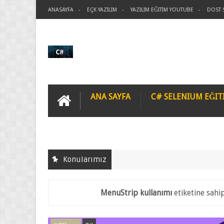
ANASAYFA
EÇK YAZILIM
YAZILIM EĞITIM YOUTUBE
DOST 
ANA SAYFA
C# SELENIUM EĞIT
Konularımız
MenuStrip kullanımı
etiketine sahip