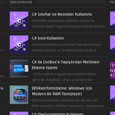
YENI KONULAR
PO
C# Sınıflar ve Nesneler Kullanımı
C# Sınıflar ve Nesneler Kullanımı Sınıflar ve
Nesneler Nedir? Kapsamlı Kılavuz Kullanım Alanları
...
ve Örnekler Neden ve Nasıl ...
C# bool Kullanımı
C# bool Kullanımı bool Nedir? Kapsamlı Kılavuz
ı 1.
Kullanım Alanları ve Örnekler Neden ve Nasıl
Kullanılmalı? ...
C# ile ListBox'a Yapıştırılan Metinleri
Ekleme İşlemi
C# ile ListBox'a Yapıştırılan Metinleri Ekleme
orm
İşlemi Bu makalede, C# programlama dili
kullanılarak ListBox üzerine yapıştırılan metin...
24:
EBSRamTemizleme: Windows İçin
r
Modern Bir RAM Temizleyici
e
EBSRamTemizleme: Windows İçin Modern Bir
RAM Temizleyici EBSRamTemizleme , kullanıcıların
sistemlerindeki RAM kullanı...
C# FileSystemInfo Kullanımı