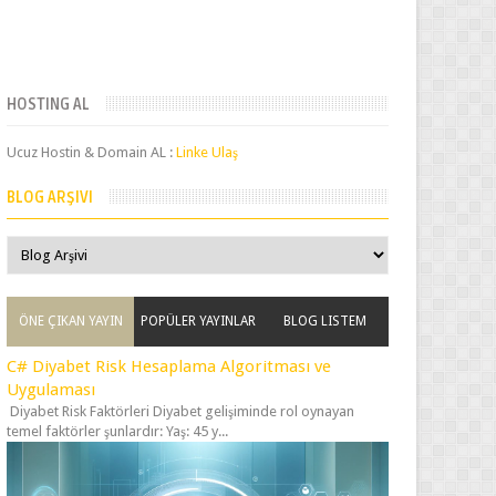
HOSTING AL
Ucuz Hostin & Domain AL :
Linke Ulaş
BLOG ARŞIVI
ÖNE ÇIKAN YAYIN
POPÜLER YAYINLAR
BLOG LISTEM
C# Diyabet Risk Hesaplama Algoritması ve
Uygulaması
Diyabet Risk Faktörleri Diyabet gelişiminde rol oynayan
temel faktörler şunlardır: Yaş: 45 y...