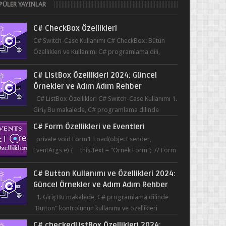
PÜLER YAYINLAR
C# CheckBox Özellikleri
C# Switch-Case Kullanımı C# CheckBox: Bütün
Özellikleri ve Kullanımı C# programlama dili,
kullanıcının bir uygulama üzerinde seçim yapma...
C# ListBox Özellikleri 2024: Güncel
Örnekler ve Adım Adım Rehber
C# ListBox Özellikleri C# Switch-Case Kullanımı 1.
Giriş Bu makalede, C# programlama dilinde
ListBox öğesinin özelliklerine ve kullanımına...
C# Form Özellikleri ve Eventleri
private void Form1_Load(object sender,
EventArgs e) { this.Text = "Örnek Form"; // Form
başlığı this.BackColor = Co...
C# Button Kullanımı ve Özellikleri 2024:
Güncel Örnekler ve Adım Adım Rehber
1. Giriş Bu makalede, C# programlama dilinde
"Button" kontrolünün kullanımı ve özellikleri
üzerinde durulacaktır. Button, bir ku...
C# checkedListBox Özellikleri 2024: