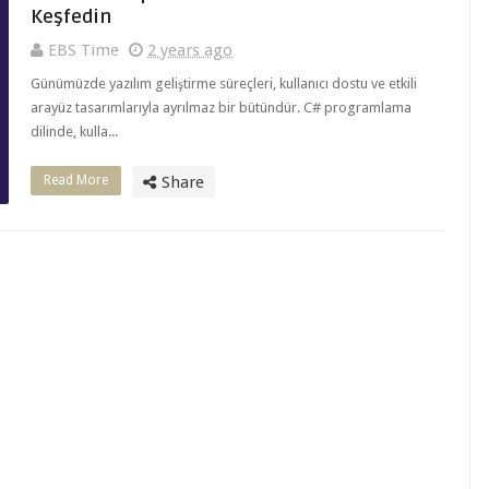
Keşfedin
EBS Time
2 years ago
Günümüzde yazılım geliştirme süreçleri, kullanıcı dostu ve etkili
arayüz tasarımlarıyla ayrılmaz bir bütündür. C# programlama
dilinde, kulla...
Read More
Share