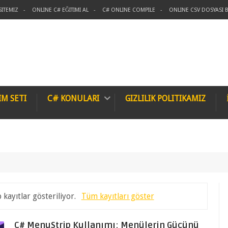
SITEMIZ
ONLINE C# EĞITIMI AL
C# ONLINE COMPILE
ONLINE CSV DOSYASI B
IM SETI
C# KONULARI
GIZLILIK POLITIKAMIZ
 kayıtlar gösteriliyor.
Tüm kayıtları göster
C# MenuStrip Kullanımı: Menülerin Gücünü