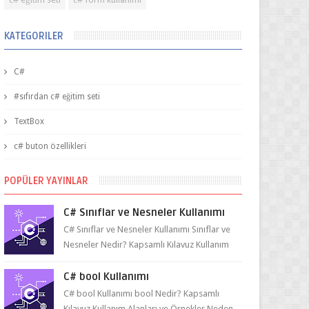
KATEGORILER
C#
#sıfırdan c# eğitim seti
TextBox
c# buton özellikleri
POPÜLER YAYINLAR
C# Sınıflar ve Nesneler Kullanımı
C# Sınıflar ve Nesneler Kullanımı Sınıflar ve
Nesneler Nedir? Kapsamlı Kılavuz Kullanım
Alanları ve Örnekler Neden ve Nasıl ...
C# bool Kullanımı
C# bool Kullanımı bool Nedir? Kapsamlı
Kılavuz Kullanım Alanları ve Örnekler Neden