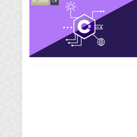
#CSharp
C#