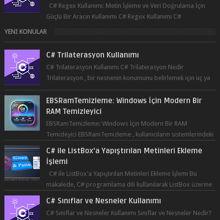
C# Regex Kullanımı: Metin İşleme ve Veri Doğrulama İçin
Güçlü Bir Aracın Kullanımı C# Regex Kullanımı C#
programlama dilinde, düzenli ifad...
YENI KONULAR
C# Trilaterasyon Kullanımı
C# Trilaterasyon Kullanımı C# Trilaterasyon Nedir
Trilaterasyon , bir nesnenin konumunu belirlemek için üç ya
da daha fazla refer...
EBSRamTemizleme: Windows İçin Modern Bir
RAM Temizleyici
EBSRamTemizleme: Windows İçin Modern Bir RAM
Temizleyici EBSRamTemizleme , kullanıcıların sistemlerindeki
RAM kullanı...
C# ile ListBox'a Yapıştırılan Metinleri Ekleme
İşlemi
C# ile ListBox'a Yapıştırılan Metinleri Ekleme İşlemi Bu
makalede, C# programlama dili kullanılarak ListBox üzerine
yapıştırılan metin...
C# Sınıflar ve Nesneler Kullanımı
C# Sınıflar ve Nesneler Kullanımı Sınıflar ve Nesneler Nedir?