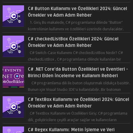
Co...
C# Button Kullanımı ve Özellikleri 2024: Güncel
Örnekler ve Adım Adım Rehber
1. Giriş Bu makalede, C# programlama dilinde "Button"
kontrolünün kullanımı ve özellikleri üzerinde durulacaktır.
Button, bir ku...
C# checkedListBox Özellikleri 2024: Güncel
Örnekler ve Adım Adım Rehber
C# Switch-Case Kullanımı C# checkedListBox Nedir? C#
checkedListBox , C# programlama dilinde kullanılan bir
bileşendir. checkedListBox, ku...
C# .NET Core'da Button Özellikleri ve Eventleri -
Birinci Elden İnceleme ve Kullanım Rehberi
C# programlama dili ile buton oluşturmak oldukça basittir.
Bunun için Visual Studio IDE'si kullanılabilir. Bir butonun
tıklanma olay...
C# TextBox Kullanımı ve Özellikleri 2024: Güncel
Örnekler ve Adım Adım Rehber
C# TextBox Kullanımı ve Özellikleri Giriş: C# programlama
dili, geliştiricilere çeşitli araçlar sağlar ve kullanıcıların
etkileşimde bulun...
C# Regex Kullanımı: Metin İşleme ve Veri