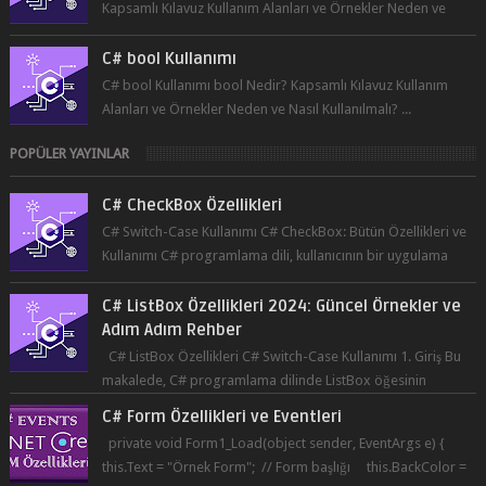
Kapsamlı Kılavuz Kullanım Alanları ve Örnekler Neden ve
Nasıl ...
C# bool Kullanımı
C# bool Kullanımı bool Nedir? Kapsamlı Kılavuz Kullanım
Alanları ve Örnekler Neden ve Nasıl Kullanılmalı? ...
POPÜLER YAYINLAR
C# CheckBox Özellikleri
C# Switch-Case Kullanımı C# CheckBox: Bütün Özellikleri ve
Kullanımı C# programlama dili, kullanıcının bir uygulama
üzerinde seçim yapma...
C# ListBox Özellikleri 2024: Güncel Örnekler ve
Adım Adım Rehber
C# ListBox Özellikleri C# Switch-Case Kullanımı 1. Giriş Bu
makalede, C# programlama dilinde ListBox öğesinin
özelliklerine ve kullanımına...
C# Form Özellikleri ve Eventleri
private void Form1_Load(object sender, EventArgs e) {
this.Text = "Örnek Form"; // Form başlığı this.BackColor =