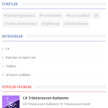
ETIKETLER
#CSharpProgramlama
#FormÖzellikleri
#butonÖzellikleri
C#
C# dilinin temel konuları
c# eğitim seti
c# form kullanımı
KATEGORILER
C#
#sıfırdan c# eğitim seti
TextBox
c# buton özellikleri
POPÜLER YAYINLAR
C# Trilaterasyon Kullanımı
C# Trilaterasyon Kullanımı C# Trilaterasyon Nedir