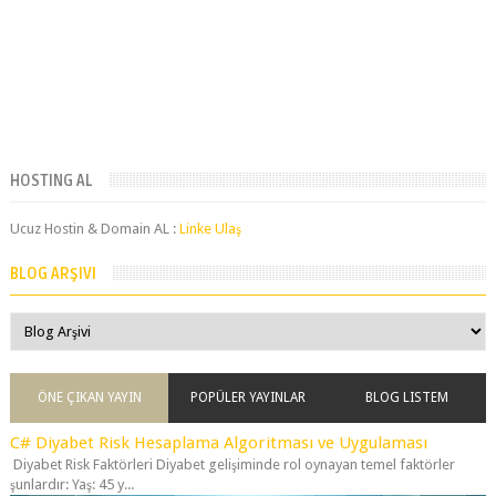
HOSTING AL
Ucuz Hostin & Domain AL :
Linke Ulaş
BLOG ARŞIVI
ÖNE ÇIKAN YAYIN
POPÜLER YAYINLAR
BLOG LISTEM
C# Diyabet Risk Hesaplama Algoritması ve Uygulaması
Diyabet Risk Faktörleri Diyabet gelişiminde rol oynayan temel faktörler
şunlardır: Yaş: 45 y...