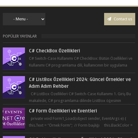
Contact us
POPÜLER YAYINLAR
C# CheckBox Özellikleri
C# Switch-Case Kullanımı C# CheckBox: Bütün Özellikleri ve
Kullanımı C# programlama dili, kullanıcının bir uygulama
üzerinde seçim yapma...
C# ListBox Özellikleri 2024: Güncel Örnekler ve
Adım Adım Rehber
C# ListBox Özellikleri C# Switch-Case Kullanımı 1. Giriş Bu
makalede, C# programlama dilinde ListBox öğesinin
özelliklerine ve kullanımına...
C# Form Özellikleri ve Eventleri
private void Form1_Load(object sender, EventArgs e) {
this.Text = "Örnek Form"; // Form başlığı this.BackColor =
Co...