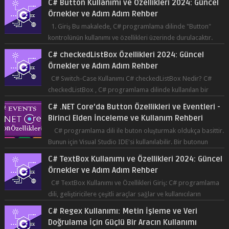
C# Button Kullanımı ve Özellikleri 2024: Güncel
Örnekler ve Adım Adım Rehber
1. Giriş Bu makalede, C# programlama dilinde "Button"
kontrolünün kullanımı ve özellikleri üzerinde durulacaktır.
Button, bir ku...
C# checkedListBox Özellikleri 2024: Güncel
Örnekler ve Adım Adım Rehber
C# Switch-Case Kullanımı C# checkedListBox Nedir? C#
checkedListBox , C# programlama dilinde kullanılan bir
bileşendir. checkedListBox, ku...
C# .NET Core'da Button Özellikleri ve Eventleri -
Birinci Elden İnceleme ve Kullanım Rehberi
C# programlama dili ile buton oluşturmak oldukça basittir.
Bunun için Visual Studio IDE'si kullanılabilir. Bir butonun
tıklanma olay...
C# TextBox Kullanımı ve Özellikleri 2024: Güncel
Örnekler ve Adım Adım Rehber
C# TextBox Kullanımı ve Özellikleri Giriş: C# programlama
dili, geliştiricilere çeşitli araçlar sağlar ve kullanıcıların
etkileşimde bulun...
C# Regex Kullanımı: Metin İşleme ve Veri
Doğrulama İçin Güçlü Bir Aracın Kullanımı