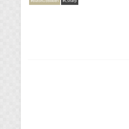
#butonÖzellikleri
#CSharp