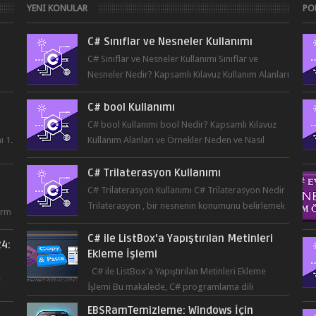
YENI KONULAR
PO
C# Sınıflar ve Nesneler Kullanımı
C# Sınıflar ve Nesneler Kullanımı Sınıflar ve
Nesneler Nedir? Kapsamlı Kılavuz Kullanım Alanları
...
ve Örnekler Neden ve Nasıl ...
C# bool Kullanımı
C# bool Kullanımı bool Nedir? Kapsamlı Kılavuz
ı 1.
Kullanım Alanları ve Örnekler Neden ve Nasıl
Kullanılmalı? ...
C# Trilaterasyon Kullanımı
C# Trilaterasyon Kullanımı C# Trilaterasyon Nedir
Trilaterasyon , bir nesnenin konumunu belirlemek
orm
için üç ya da daha fazla refer...
C# ile ListBox'a Yapıştırılan Metinleri
24:
Ekleme İşlemi
r
C# ile ListBox'a Yapıştırılan Metinleri Ekleme
e
İşlemi Bu makalede, C# programlama dili
kullanılarak ListBox üzerine yapıştırılan metin...
EBSRamTemizleme: Windows İçin