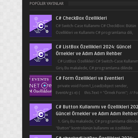
POPÜLER YAYINLAR
C# CheckBox Özellikleri
C# Switch-Case Kullanımı C# CheckBox: Bütün
Özellikleri ve Kullanımı C# programlama dili,
kullanıcının bir uygulama üzerinde seçim yapma
C# ListBox Özellikleri 2024: Güncel
Örnekler ve Adım Adım Rehber
C# ListBox Özellikleri C# Switch-Case Kullanım
Giriş Bu makalede, C# programlama dilinde
ListBox öğesinin özelliklerine ve kullanımına...
C# Form Özellikleri ve Eventleri
private void Form1_Load(object sender,
EventArgs e) { this.Text = "Örnek Form"; // F
başlığı this.BackColor = Co...
C# Button Kullanımı ve Özellikleri 20
Güncel Örnekler ve Adım Adım Rehbe
1. Giriş Bu makalede, C# programlama dilind
"Button" kontrolünün kullanımı ve özellikleri
üzerinde durulacaktır. Button, bir ku...