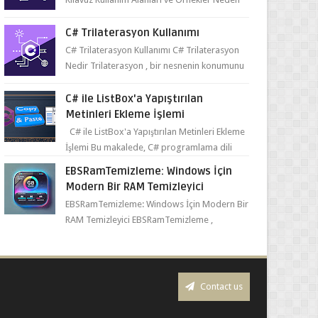
ve Nasıl Kullanılmalı? ...
C# Trilaterasyon Kullanımı
C# Trilaterasyon Kullanımı C# Trilaterasyon
Nedir Trilaterasyon , bir nesnenin konumunu
belirlemek için üç ya da daha fazla refer...
C# ile ListBox'a Yapıştırılan
Metinleri Ekleme İşlemi
C# ile ListBox'a Yapıştırılan Metinleri Ekleme
İşlemi Bu makalede, C# programlama dili
kullanılarak ListBox üzerine yapıştırılan
EBSRamTemizleme: Windows İçin
metin...
Modern Bir RAM Temizleyici
EBSRamTemizleme: Windows İçin Modern Bir
RAM Temizleyici EBSRamTemizleme ,
kullanıcıların sistemlerindeki RAM kullanı...
Contact us