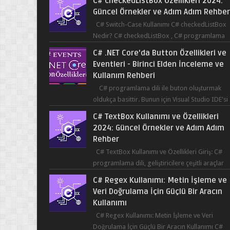
C# checkedListBox Özellikleri 2024:
Güncel Örnekler ve Adım Adım Rehbe
C# Switch-Case Kullanımı C# checkedListBox
Nedir? C# checkedListBox , C# programlama
dilinde kullanılan bir bileşendir. checkedListBox
C# .NET Core'da Button Özellikleri ve
ku...
Eventleri - Birinci Elden İnceleme ve
Kullanım Rehberi
C# programlama dili ile buton oluşturmak
oldukça basittir. Bunun için Visual Studio IDE'si
kullanılabilir. Bir butonun tıklanma olay...
C# TextBox Kullanımı ve Özellikleri
2024: Güncel Örnekler ve Adım Adım
Rehber
C# TextBox Kullanımı ve Özellikleri Giriş: C#
programlama dili, geliştiricilere çeşitli araçlar
sağlar ve kullanıcıların etkileşimde bulun...
C# Regex Kullanımı: Metin İşleme ve
Veri Doğrulama İçin Güçlü Bir Aracın
Kullanımı
C# Regex Kullanımı: Metin İşleme ve Veri
Doğrulama İçin Güçlü Bir Aracın Kullanımı C#