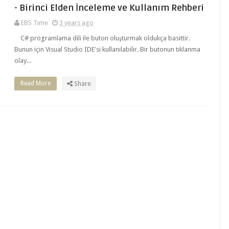
- Birinci Elden İnceleme ve Kullanım Rehberi
EBS Time
3 years ago
C# programlama dili ile buton oluşturmak oldukça basittir.
Bunun için Visual Studio IDE'si kullanılabilir. Bir butonun tıklanma
olay...
Read More
Share