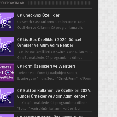
PÜLER YAYINLAR
C# CheckBox Özellikleri
C# Switch-Case Kullanımı C# CheckBox: Bütün
Özellikleri ve Kullanımı C# programlama dili,
kullanıcının bir uygulama üzerinde seçim yapma...
C# ListBox Özellikleri 2024: Güncel
Örnekler ve Adım Adım Rehber
C# ListBox Özellikleri C# Switch-Case Kullanımı 1.
Giriş Bu makalede, C# programlama dilinde
ListBox öğesinin özelliklerine ve kullanımına...
C# Form Özellikleri ve Eventleri
private void Form1_Load(object sender,
EventArgs e) { this.Text = "Örnek Form"; // Form
başlığı this.BackColor = Co...
C# Button Kullanımı ve Özellikleri 2024:
Güncel Örnekler ve Adım Adım Rehber
1. Giriş Bu makalede, C# programlama dilinde
"Button" kontrolünün kullanımı ve özellikleri
üzerinde durulacaktır. Button, bir ku...