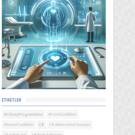
ETIKETLER
#CSharpProgramlama
#FormÖzellikleri
#butonÖzellikleri
C#
C# dilinin temel konuları
c# eğitim seti
c# form kullanımı