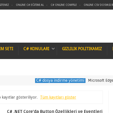
SITEMIZ
ONLINE C# EĞITIMI AL
C# ONLINE COMPILE
ONLINE CSV DOSYASI B
IM SETI
C# KONULARI
GIZLILIK POLITIKAMIZ
C# dosya indirme yönetimi
Microsoft Edge WebVi
 kayıtlar gösteriliyor.
Tüm kayıtları göster
C# .NET Core'da Button Özellikleri ve Eventleri