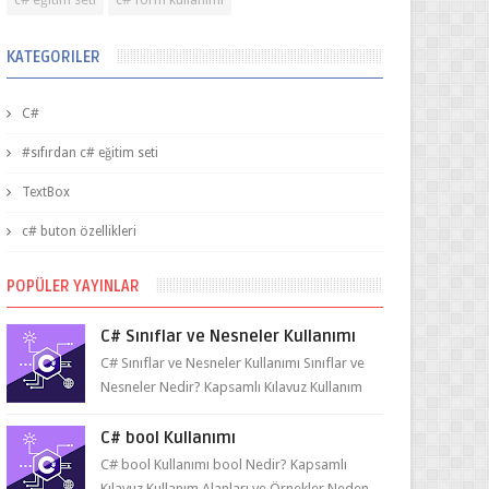
KATEGORILER
C#
#sıfırdan c# eğitim seti
TextBox
c# buton özellikleri
POPÜLER YAYINLAR
C# Sınıflar ve Nesneler Kullanımı
C# Sınıflar ve Nesneler Kullanımı Sınıflar ve
Nesneler Nedir? Kapsamlı Kılavuz Kullanım
Alanları ve Örnekler Neden ve Nasıl ...
C# bool Kullanımı
C# bool Kullanımı bool Nedir? Kapsamlı
Kılavuz Kullanım Alanları ve Örnekler Neden