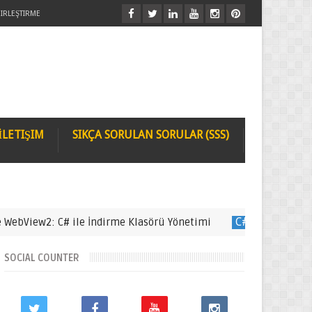
IRLEŞTIRME
İLETIŞIM
SIKÇA SORULAN SORULAR (SSS)
ew2: C# ile İndirme Klasörü Yönetimi
C#
C# Fare ile Yeni
SOCIAL COUNTER