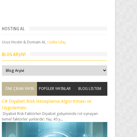
HOSTING AL
Ucuz Hostin & Domain AL :
Linke Ulaş
BLOG ARŞIVI
ÖNE ÇIKAN YAYIN
POPÜLER YAYINLAR
BLOG LISTEM
C# Diyabet Risk Hesaplama Algoritması ve
Uygulaması
Diyabet Risk Faktörleri Diyabet gelişiminde rol oynayan
temel faktörler şunlardır: Yaş: 45 y...