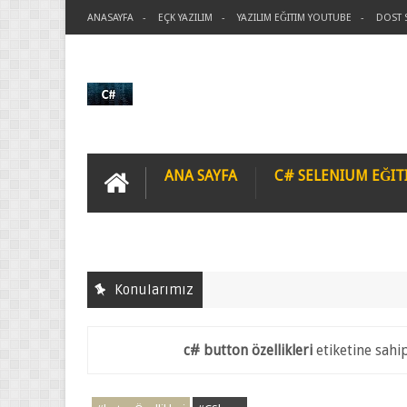
ANASAYFA
EÇK YAZILIM
YAZILIM EĞITIM YOUTUBE
DOST 
ANA SAYFA
C# SELENIUM EĞIT
Konularımız
c# button özellikleri
etiketine sahip