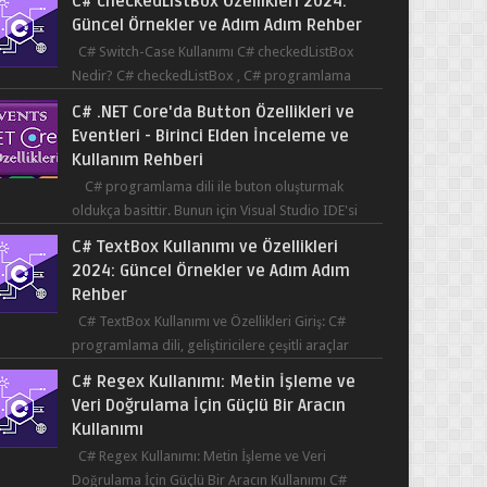
C# checkedListBox Özellikleri 2024:
Güncel Örnekler ve Adım Adım Rehber
C# Switch-Case Kullanımı C# checkedListBox
Nedir? C# checkedListBox , C# programlama
dilinde kullanılan bir bileşendir. checkedListBox,
C# .NET Core'da Button Özellikleri ve
ku...
Eventleri - Birinci Elden İnceleme ve
Kullanım Rehberi
C# programlama dili ile buton oluşturmak
oldukça basittir. Bunun için Visual Studio IDE'si
kullanılabilir. Bir butonun tıklanma olay...
C# TextBox Kullanımı ve Özellikleri
2024: Güncel Örnekler ve Adım Adım
Rehber
C# TextBox Kullanımı ve Özellikleri Giriş: C#
programlama dili, geliştiricilere çeşitli araçlar
sağlar ve kullanıcıların etkileşimde bulun...
C# Regex Kullanımı: Metin İşleme ve
Veri Doğrulama İçin Güçlü Bir Aracın
Kullanımı
C# Regex Kullanımı: Metin İşleme ve Veri
Doğrulama İçin Güçlü Bir Aracın Kullanımı C#