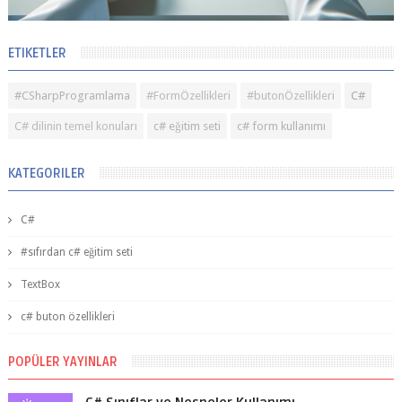
ETIKETLER
#CSharpProgramlama
#FormÖzellikleri
#butonÖzellikleri
C#
C# dilinin temel konuları
c# eğitim seti
c# form kullanımı
KATEGORILER
C#
#sıfırdan c# eğitim seti
TextBox
c# buton özellikleri
POPÜLER YAYINLAR