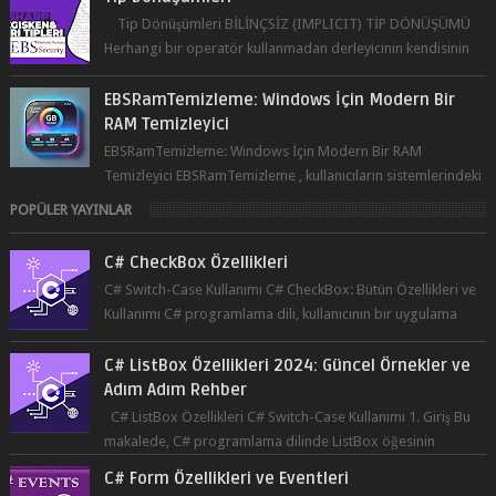
Tip Dönüşümleri BİLİNÇSİZ (IMPLICIT) TİP DÖNÜŞÜMÜ
Herhangi bir operatör kullanmadan derleyicinin kendisinin
yaptığı tip dönüşümüne bil...
EBSRamTemizleme: Windows İçin Modern Bir
RAM Temizleyici
EBSRamTemizleme: Windows İçin Modern Bir RAM
Temizleyici EBSRamTemizleme , kullanıcıların sistemlerindeki
RAM kullanı...
POPÜLER YAYINLAR
C# CheckBox Özellikleri
C# Switch-Case Kullanımı C# CheckBox: Bütün Özellikleri ve
Kullanımı C# programlama dili, kullanıcının bir uygulama
üzerinde seçim yapma...
C# ListBox Özellikleri 2024: Güncel Örnekler ve
Adım Adım Rehber
C# ListBox Özellikleri C# Switch-Case Kullanımı 1. Giriş Bu
makalede, C# programlama dilinde ListBox öğesinin
özelliklerine ve kullanımına...
C# Form Özellikleri ve Eventleri