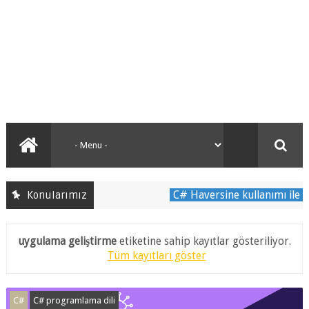
C# Haversine kullanımı ile coğr
Konularımız
uygulama geliştirme
etiketine sahip kayıtlar gösteriliyor.
Tüm kayıtları göster
C#
C# programlama dili