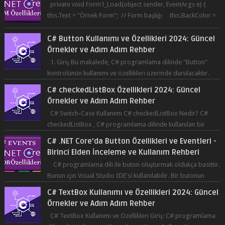
private void Form1_Load(object sender, EventArgs e) {
this.Text = "Örnek Form"; // Form başlığı this.BackColor =
Co...
C# Button Kullanımı ve Özellikleri 2024: Güncel
Örnekler ve Adım Adım Rehber
1. Giriş Bu makalede, C# programlama dilinde "Button"
kontrolünün kullanımı ve özellikleri üzerinde durulacaktır.
Button, bir ku...
C# checkedListBox Özellikleri 2024: Güncel
Örnekler ve Adım Adım Rehber
C# Switch-Case Kullanımı C# checkedListBox Nedir? C#
checkedListBox , C# programlama dilinde kullanılan bir
bileşendir. checkedListBox, ku...
C# .NET Core'da Button Özellikleri ve Eventleri -
Birinci Elden İnceleme ve Kullanım Rehberi
C# programlama dili ile buton oluşturmak oldukça basittir.
Bunun için Visual Studio IDE'si kullanılabilir. Bir butonun
tıklanma olay...
C# TextBox Kullanımı ve Özellikleri 2024: Güncel
Örnekler ve Adım Adım Rehber
C# TextBox Kullanımı ve Özellikleri Giriş: C# programlama