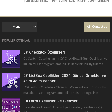
Temizleyici EBSRamTemizleme , kullanıcıların sistemlerindeki
RAM kullanı...
Contact us
POPÜLER YAYINLAR
C# CheckBox Özellikleri
C# Switch-Case Kullanımı C# CheckBox: Bütün Özellikleri ve
Kullanımı C# programlama dili, kullanıcının bir uygulama
üzerinde seçim yapma...
C# ListBox Özellikleri 2024: Güncel Örnekler ve
Adım Adım Rehber
C# ListBox Özellikleri C# Switch-Case Kullanımı 1. Giriş Bu
makalede, C# programlama dilinde ListBox öğesinin
özelliklerine ve kullanımına...
C# Form Özellikleri ve Eventleri
private void Form1_Load(object sender, EventArgs e) {