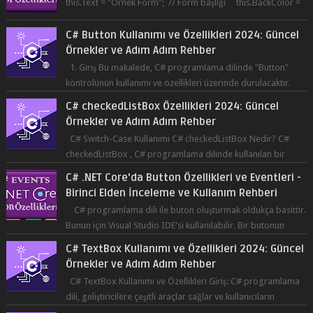
this.Text = "Örnek Form"; // Form başlığı this.BackColor =
Co...
C# Button Kullanımı ve Özellikleri 2024: Güncel
Örnekler ve Adım Adım Rehber
1. Giriş Bu makalede, C# programlama dilinde "Button"
kontrolünün kullanımı ve özellikleri üzerinde durulacaktır.
Button, bir ku...
C# checkedListBox Özellikleri 2024: Güncel
Örnekler ve Adım Adım Rehber
C# Switch-Case Kullanımı C# checkedListBox Nedir? C#
checkedListBox , C# programlama dilinde kullanılan bir
bileşendir. checkedListBox, ku...
C# .NET Core'da Button Özellikleri ve Eventleri -
Birinci Elden İnceleme ve Kullanım Rehberi
C# programlama dili ile buton oluşturmak oldukça basittir.
Bunun için Visual Studio IDE'si kullanılabilir. Bir butonun
tıklanma olay...
C# TextBox Kullanımı ve Özellikleri 2024: Güncel
Örnekler ve Adım Adım Rehber
C# TextBox Kullanımı ve Özellikleri Giriş: C# programlama
dili, geliştiricilere çeşitli araçlar sağlar ve kullanıcıların
etkileşimde bulun...