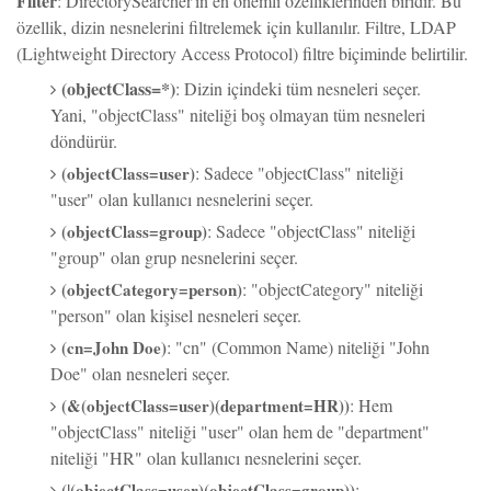
özellik, dizin nesnelerini filtrelemek için kullanılır. Filtre, LDAP
(Lightweight Directory Access Protocol) filtre biçiminde belirtilir.
(objectClass=*)
: Dizin içindeki tüm nesneleri seçer.
Yani, "objectClass" niteliği boş olmayan tüm nesneleri
döndürür.
(objectClass=user)
: Sadece "objectClass" niteliği
"user" olan kullanıcı nesnelerini seçer.
(objectClass=group)
: Sadece "objectClass" niteliği
"group" olan grup nesnelerini seçer.
(objectCategory=person)
: "objectCategory" niteliği
"person" olan kişisel nesneleri seçer.
(cn=John Doe)
: "cn" (Common Name) niteliği "John
Doe" olan nesneleri seçer.
(&(objectClass=user)(department=HR))
: Hem
"objectClass" niteliği "user" olan hem de "department"
niteliği "HR" olan kullanıcı nesnelerini seçer.
(|(objectClass=user)(objectClass=group))
: