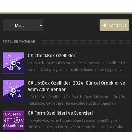
Contact us
POPÜLER YAYINLAR
C# CheckBox Özellikleri
C# Switch-Case Kullanımı C# CheckBox: Bütün Özellikleri ve
Kullanımı C# programlama dili, kullanıcının bir uygulama
üzerinde seçim yapma...
C# ListBox Özellikleri 2024: Güncel Örnekler ve
Adım Adım Rehber
C# ListBox Özellikleri C# Switch-Case Kullanımı 1. Giriş Bu
makalede, C# programlama dilinde ListBox öğesinin
özelliklerine ve kullanımına...
C# Form Özellikleri ve Eventleri
private void Form1_Load(object sender, EventArgs e) {
this.Text = "Örnek Form"; // Form başlığı this.BackColor =
Co...
C# Button Kullanımı ve Özellikleri 2024: Güncel