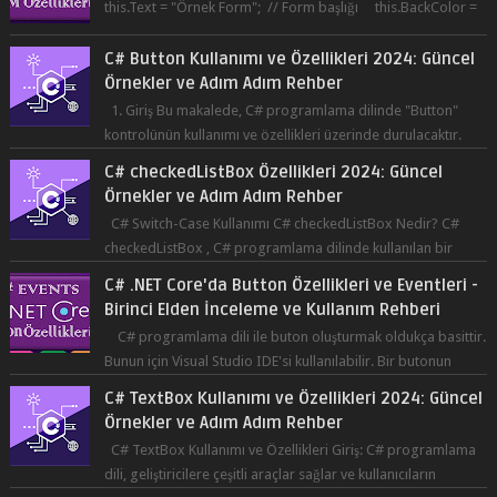
C# Button Kullanımı ve Özellikleri 2024: Güncel
Örnekler ve Adım Adım Rehber
1. Giriş Bu makalede, C# programlama dilinde "Button"
kontrolünün kullanımı ve özellikleri üzerinde durulacaktır.
Button, bir ku...
C# checkedListBox Özellikleri 2024: Güncel
Örnekler ve Adım Adım Rehber
C# Switch-Case Kullanımı C# checkedListBox Nedir? C#
checkedListBox , C# programlama dilinde kullanılan bir
bileşendir. checkedListBox, ku...
C# .NET Core'da Button Özellikleri ve Eventleri -
Birinci Elden İnceleme ve Kullanım Rehberi
C# programlama dili ile buton oluşturmak oldukça basittir.
Bunun için Visual Studio IDE'si kullanılabilir. Bir butonun
tıklanma olay...
C# TextBox Kullanımı ve Özellikleri 2024: Güncel
Örnekler ve Adım Adım Rehber
C# TextBox Kullanımı ve Özellikleri Giriş: C# programlama
dili, geliştiricilere çeşitli araçlar sağlar ve kullanıcıların
etkileşimde bulun...
C# Regex Kullanımı: Metin İşleme ve Veri
Doğrulama İçin Güçlü Bir Aracın Kullanımı