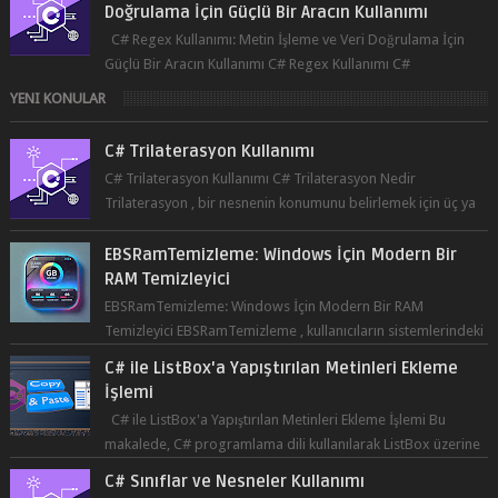
Güçlü Bir Aracın Kullanımı C# Regex Kullanımı C#
programlama dilinde, düzenli ifad...
YENI KONULAR
C# Trilaterasyon Kullanımı
C# Trilaterasyon Kullanımı C# Trilaterasyon Nedir
Trilaterasyon , bir nesnenin konumunu belirlemek için üç ya
da daha fazla refer...
EBSRamTemizleme: Windows İçin Modern Bir
RAM Temizleyici
EBSRamTemizleme: Windows İçin Modern Bir RAM
Temizleyici EBSRamTemizleme , kullanıcıların sistemlerindeki
RAM kullanı...
C# ile ListBox'a Yapıştırılan Metinleri Ekleme
İşlemi
C# ile ListBox'a Yapıştırılan Metinleri Ekleme İşlemi Bu
makalede, C# programlama dili kullanılarak ListBox üzerine
yapıştırılan metin...
C# Sınıflar ve Nesneler Kullanımı
C# Sınıflar ve Nesneler Kullanımı Sınıflar ve Nesneler Nedir?
Kapsamlı Kılavuz Kullanım Alanları ve Örnekler Neden ve