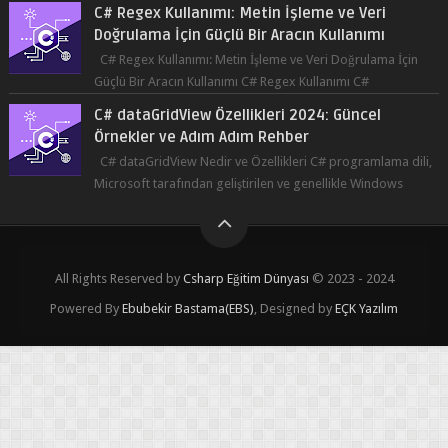
C# Regex Kullanımı: Metin İşleme ve Veri Doğrulama İçin
Güçlü Bir Aracın Kullanımı C# Regex Kullanımı C#
programlama dilinde, düzenli ifad...
C# dataGridView Özellikleri 2024: Güncel
Örnekler ve Adım Adım Rehber
C# dataGridView Nedir ve Özellikleri C# programlama dili,
Microsoft tarafından geliştirilen ve genellikle Windows
tabanlı uygulama gelişti...
All Rights Reserved by
Csharp Eğitim Dünyası
© 2023 - 2024
Powered By
Ebubekir Bastama(EBS)
, Designed by
EÇK Yazılım