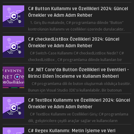
Örnekler ve Adım Adım Rehber
1. Giriş Bu makalede, C# programlama dilinde "Button"
kontrolünün kullanımı ve özellikleri üzerinde durulacaktır.
Button, bir ku...
C# checkedListBox Özellikleri 2024: Güncel
Örnekler ve Adım Adım Rehber
C# Switch-Case Kullanımı C# checkedListBox Nedir? C#
checkedListBox , C# programlama dilinde kullanılan bir
bileşendir. checkedListBox, ku...
C# .NET Core'da Button Özellikleri ve Eventleri -
Birinci Elden İnceleme ve Kullanım Rehberi
C# programlama dili ile buton oluşturmak oldukça basittir.
Bunun için Visual Studio IDE'si kullanılabilir. Bir butonun
tıklanma olay...
C# TextBox Kullanımı ve Özellikleri 2024: Güncel
Örnekler ve Adım Adım Rehber
C# TextBox Kullanımı ve Özellikleri Giriş: C# programlama
dili, geliştiricilere çeşitli araçlar sağlar ve kullanıcıların
etkileşimde bulun...
C# Regex Kullanımı: Metin İşleme ve Veri
Doğrulama İçin Güçlü Bir Aracın Kullanımı
C# Regex Kullanımı: Metin İşleme ve Veri Doğrulama İçin