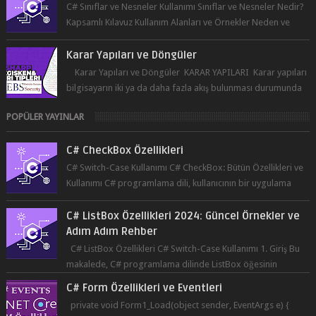
Nasıl ...
Karar Yapıları ve Döngüler
Karar Yapıları ve Döngüler KARAR YAPILARI Karar yapıları
bilgisayarın iki ya da daha fazla akış bulunması durumunda
seçim yapabilmesin...
POPÜLER YAYINLAR
C# CheckBox Özellikleri
C# Switch-Case Kullanımı C# CheckBox: Bütün Özellikleri ve
Kullanımı C# programlama dili, kullanıcının bir uygulama
üzerinde seçim yapma...
C# ListBox Özellikleri 2024: Güncel Örnekler ve
Adım Adım Rehber
C# ListBox Özellikleri C# Switch-Case Kullanımı 1. Giriş Bu
makalede, C# programlama dilinde ListBox öğesinin
özelliklerine ve kullanımına...
C# Form Özellikleri ve Eventleri
private void Form1_Load(object sender, EventArgs e) {
this.Text = "Örnek Form"; // Form başlığı this.BackColor =
Co...