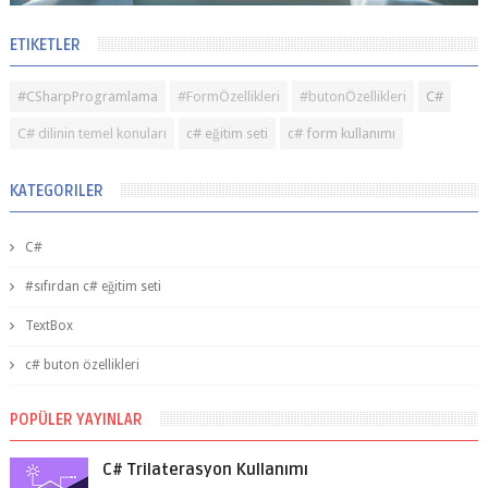
#CSharpProgramlama
#FormÖzellikleri
#butonÖzellikleri
C#
C# dilinin temel konuları
c# eğitim seti
c# form kullanımı
KATEGORILER
C#
#sıfırdan c# eğitim seti
TextBox
c# buton özellikleri
POPÜLER YAYINLAR
C# Trilaterasyon Kullanımı
C# Trilaterasyon Kullanımı C# Trilaterasyon Nedir
Trilaterasyon , bir nesnenin konumunu belirlemek için üç ya