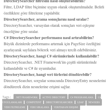
Filtre, LDAP filtre biçimine uygun olarak oluşturulmalıdır. Belirli
özelliklere göre filtreleme yapılabilir.
DirectorySearcher, arama sonuçlarını nasıl sıralar?
DirectorySearcher, varsayılan olarak sonuçları veri eşleşme
önceliğine göre sıralar.
C# DirectorySearcher performansı nasıl artırabilirim?
Büyük dizinlerde performansı artırmak için PageSize özelliğini
ayarlayarak sayfalara bölerek veri almayı tercih edebilirsiniz.
DirectorySearcher, hangi C# sürümlerinde kullanılabilir?
DirectorySearcher, .NET Framework'ün çeşitli sürümlerinde
kullanılabilir ve C# ile uyumludur.
DirectorySearcher, hangi veri türlerini döndürebilir?
DirectorySearcher, sorgular sonucunda DirectoryEntry nesnelerini
döndürerek dizin nesnelerine erişimi sağlar.
Tags :
.NET FRAMEWORK
ACTIVE DIRECTORY
C# PROGRAMLAMA
C#
UYGULAMALARI
COMPETENT
DIRECTORYSEARCHER
LDAP
NEWSEBS
VERI FILTRELEME
VERI SIRALAMA
VERITABANI ERIŞIMI