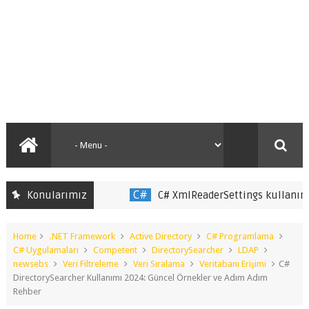
C#
Ank
Konularımız
C# XmlReaderSettings kullanımı
Home
.NET Framework
Active Directory
C# Programlama
C# Uygulamaları
Competent
DirectorySearcher
LDAP
newsebs
Veri Filtreleme
Veri Sıralama
Veritabanı Erişimi
C#
DirectorySearcher Kullanımı 2024: Güncel Örnekler ve Adım Adım
Rehber