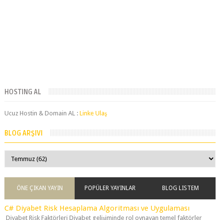
HOSTING AL
Ucuz Hostin & Domain AL :
Linke Ulaş
BLOG ARŞIVI
ÖNE ÇIKAN YAYIN
POPÜLER YAYINLAR
BLOG LISTEM
C# Diyabet Risk Hesaplama Algoritması ve Uygulaması
Diyabet Risk Faktörleri Diyabet gelişiminde rol oynayan temel faktörler
şunlardır: Yaş: 45 y...