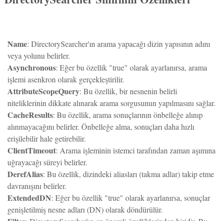
Name
: DirectorySearcher'ın arama yapacağı dizin yapısının adını
veya yolunu belirler.
Asynchronous
: Eğer bu özellik "true" olarak ayarlanırsa, arama
işlemi asenkron olarak gerçekleştirilir.
AttributeScopeQuery
: Bu özellik, bir nesnenin belirli
niteliklerinin dikkate alınarak arama sorgusunun yapılmasını sağlar.
CacheResults
: Bu özellik, arama sonuçlarının önbelleğe alınıp
alınmayacağını belirler. Önbelleğe alma, sonuçları daha hızlı
erişilebilir hale getirebilir.
ClientTimeout
: Arama işleminin istemci tarafından zaman aşımına
uğrayacağı süreyi belirler.
DerefAlias
: Bu özellik, dizindeki aliasları (takma adlar) takip etme
davranışını belirler.
ExtendedDN
: Eğer bu özellik "true" olarak ayarlanırsa, sonuçlar
genişletilmiş nesne adları (DN) olarak döndürülür.
Filter
: DirectorySearcher'ın en önemli özelliklerinden biridir. Bu