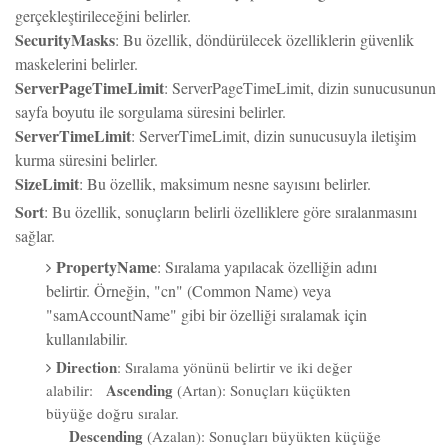
SecurityMasks
: Bu özellik, döndürülecek özelliklerin güvenlik
maskelerini belirler.
ServerPageTimeLimit
: ServerPageTimeLimit, dizin sunucusunun
sayfa boyutu ile sorgulama süresini belirler.
ServerTimeLimit
: ServerTimeLimit, dizin sunucusuyla iletişim
kurma süresini belirler.
SizeLimit
: Bu özellik, maksimum nesne sayısını belirler.
Sort
: Bu özellik, sonuçların belirli özelliklere göre sıralanmasını
sağlar.
PropertyName
: Sıralama yapılacak özelliğin adını
belirtir. Örneğin, "cn" (Common Name) veya
"samAccountName" gibi bir özelliği sıralamak için
kullanılabilir.
Direction
: Sıralama yönünü belirtir ve iki değer
Ascending
alabilir:
(Artan): Sonuçları küçükten
büyüğe doğru sıralar.
Descending
(Azalan): Sonuçları büyükten küçüğe
doğru sıralar.