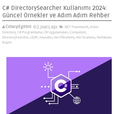
C# DirectorySearcher Kullanımı 2024:
Güncel Örnekler ve Adım Adım Rehber
CsharpEgitimi
3 years ago
.NET Framework
,
Active Directory
,
C# Programlama
,
C# Uygulamaları
,
Competent
,
DirectorySearcher
,
LDAP
,
newsebs
,
Veri Filtreleme
,
Veri Sıralama
,
Veritabanı Erişimi