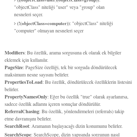
"objectClass" niteliği "user" veya "group" olan
nesneleri seçer.
(!(objectClass=computer))
: "objectClass" niteliği
"computer" olmayan nesneleri seçer
Modifiers
: Bu özellik, arama sorgusuna ek olarak ek bilgiler
eklemek için kullanılır.
PageSize
: PageSize özelliği, tek bir sorguda döndürülecek
maksimum nesne sayısını belirler.
PropertiesToLoad
: Bu özellik, döndürülecek özelliklerin listesini
belirler.
PropertyNamesOnly
: Eğer bu özellik "true" olarak ayarlanırsa,
sadece özellik adlarını içeren sonuçlar döndürülür.
ReferralChasing
: Bu özellik, yönlendirmeleri (referrals) takip
etme davranışını belirler.
SearchRoot
: Aramanın başlayacağı dizin konumunu belirler.
SearchScope
: SearchScope, dizin yapısında sorgunun nasıl
gerçekleştirileceğini belirler.