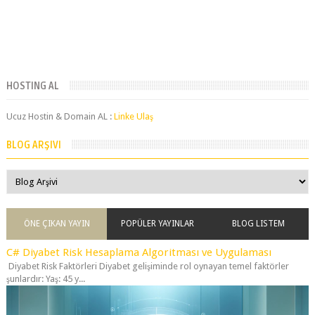
HOSTING AL
Ucuz Hostin & Domain AL :
Linke Ulaş
BLOG ARŞIVI
ÖNE ÇIKAN YAYIN
POPÜLER YAYINLAR
BLOG LISTEM
C# Diyabet Risk Hesaplama Algoritması ve Uygulaması
Diyabet Risk Faktörleri Diyabet gelişiminde rol oynayan temel faktörler
şunlardır: Yaş: 45 y...