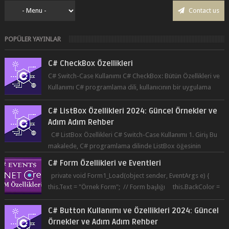
Contact us
POPÜLER YAYINLAR
C# CheckBox Özellikleri
C# Switch-Case Kullanımı C# CheckBox: Bütün Özellikleri ve
Kullanımı C# programlama dili, kullanıcının bir uygulama
üzerinde seçim yapma...
C# ListBox Özellikleri 2024: Güncel Örnekler ve
Adım Adım Rehber
C# ListBox Özellikleri C# Switch-Case Kullanımı 1. Giriş Bu
makalede, C# programlama dilinde ListBox öğesinin
özelliklerine ve kullanımına...
C# Form Özellikleri ve Eventleri
private void Form1_Load(object sender, EventArgs e) {
this.Text = "Örnek Form"; // Form başlığı this.BackColor =
Co...
C# Button Kullanımı ve Özellikleri 2024: Güncel
Örnekler ve Adım Adım Rehber