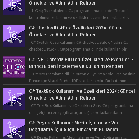
Örnekler ve Adım Adım Rehber
1. Giriş Bu makalede, C# programlama dilinde "Button"
kontrolünün kullanımı ve özellikleri üzerinde durulacaktır.
Button, bir ku...
C# checkedListBox Özellikleri 2024: Güncel
Örnekler ve Adım Adım Rehber
C# Switch-Case Kullanımı C# checkedListBox Nedir? C#
checkedListBox , C# programlama dilinde kullanılan bir
bileşendir. checkedListBox, ku...
C# .NET Core'da Button Özellikleri ve Eventleri -
Birinci Elden İnceleme ve Kullanım Rehberi
C# programlama dili ile buton oluşturmak oldukça basittir.
Bunun için Visual Studio IDE'si kullanılabilir. Bir butonun
tıklanma olay...
C# TextBox Kullanımı ve Özellikleri 2024: Güncel
Örnekler ve Adım Adım Rehber
C# TextBox Kullanımı ve Özellikleri Giriş: C# programlama
dili, geliştiricilere çeşitli araçlar sağlar ve kullanıcıların
etkileşimde bulun...
C# Regex Kullanımı: Metin İşleme ve Veri
Doğrulama İçin Güçlü Bir Aracın Kullanımı
C# Regex Kullanımı: Metin İşleme ve Veri Doğrulama İçin