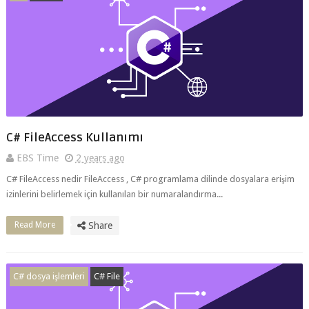
C# FileAccess Kullanımı
EBS Time
2 years ago
C# FileAccess nedir FileAccess , C# programlama dilinde dosyalara erişim
izinlerini belirlemek için kullanılan bir numaralandırma...
Read More
Share
C# dosya işlemleri
C# File