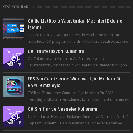
programlama dilinde, düzenli ifad...
YENI KONULAR
C# ile ListBox'a Yapıştırılan Metinleri Ekleme
İşlemi
C# ile ListBox'a Yapıştırılan Metinleri Ekleme İşlemi Bu
makalede, C# programlama dili kullanılarak ListBox üzerine
yapıştırılan metin...
C# Trilaterasyon Kullanımı
C# Trilaterasyon Kullanımı C# Trilaterasyon Nedir
Trilaterasyon , bir nesnenin konumunu belirlemek için üç ya
da daha fazla refer...
EBSRamTemizleme: Windows İçin Modern Bir
RAM Temizleyici
EBSRamTemizleme: Windows İçin Modern Bir RAM
Temizleyici EBSRamTemizleme , kullanıcıların sistemlerindeki
RAM kullanı...
C# Sınıflar ve Nesneler Kullanımı
C# Sınıflar ve Nesneler Kullanımı Sınıflar ve Nesneler Nedir?
Kapsamlı Kılavuz Kullanım Alanları ve Örnekler Neden ve
Nasıl ...