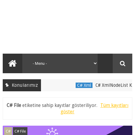
Konularımız
C# XmlNodeList Kullan
C# Xml
C# File
etiketine sahip kayıtlar gösteriliyor.
Tüm kayıtları
göster
C#
C# File