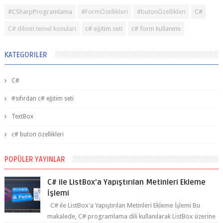
#CSharpProgramlama
#FormÖzellikleri
#butonÖzellikleri
C#
C# dilinin temel konuları
c# eğitim seti
c# form kullanımı
KATEGORILER
C#
#sıfırdan c# eğitim seti
TextBox
c# buton özellikleri
POPÜLER YAYINLAR
C# ile ListBox'a Yapıştırılan Metinleri Ekleme
İşlemi
C# ile ListBox'a Yapıştırılan Metinleri Ekleme İşlemi Bu
makalede, C# programlama dili kullanılarak ListBox üzerine