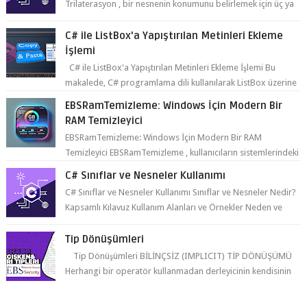
Trilaterasyon , bir nesnenin konumunu belirlemek için üç ya
da daha fazla refer...
C# ile ListBox'a Yapıştırılan Metinleri Ekleme
İşlemi
C# ile ListBox'a Yapıştırılan Metinleri Ekleme İşlemi Bu
makalede, C# programlama dili kullanılarak ListBox üzerine
yapıştırılan metin...
EBSRamTemizleme: Windows İçin Modern Bir
RAM Temizleyici
EBSRamTemizleme: Windows İçin Modern Bir RAM
Temizleyici EBSRamTemizleme , kullanıcıların sistemlerindeki
RAM kullanı...
C# Sınıflar ve Nesneler Kullanımı
C# Sınıflar ve Nesneler Kullanımı Sınıflar ve Nesneler Nedir?
Kapsamlı Kılavuz Kullanım Alanları ve Örnekler Neden ve
Nasıl ...
Tip Dönüşümleri
Tip Dönüşümleri BİLİNÇSİZ (IMPLICIT) TİP DÖNÜŞÜMÜ
Herhangi bir operatör kullanmadan derleyicinin kendisinin
yaptığı tip dönüşümüne bil...