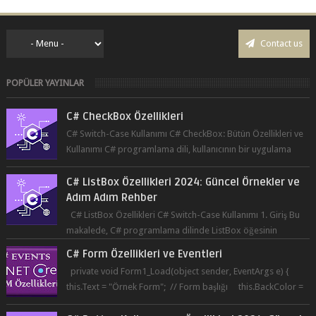
Contact us
POPÜLER YAYINLAR
C# CheckBox Özellikleri
C# Switch-Case Kullanımı C# CheckBox: Bütün Özellikleri ve
Kullanımı C# programlama dili, kullanıcının bir uygulama
üzerinde seçim yapma...
C# ListBox Özellikleri 2024: Güncel Örnekler ve
Adım Adım Rehber
C# ListBox Özellikleri C# Switch-Case Kullanımı 1. Giriş Bu
makalede, C# programlama dilinde ListBox öğesinin
özelliklerine ve kullanımına...
C# Form Özellikleri ve Eventleri
private void Form1_Load(object sender, EventArgs e) {
this.Text = "Örnek Form"; // Form başlığı this.BackColor =
Co...