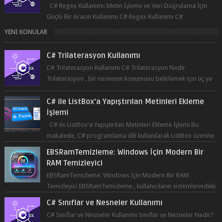
C# Regex Kullanımı: Metin İşleme ve Veri Doğrulama İçin
Güçlü Bir Aracın Kullanımı C# Regex Kullanımı C#
programlama dilinde, düzenli ifad...
YENI KONULAR
C# Trilaterasyon Kullanımı
C# Trilaterasyon Kullanımı C# Trilaterasyon Nedir
Trilaterasyon , bir nesnenin konumunu belirlemek için üç ya
da daha fazla refer...
C# ile ListBox'a Yapıştırılan Metinleri Ekleme
İşlemi
C# ile ListBox'a Yapıştırılan Metinleri Ekleme İşlemi Bu
makalede, C# programlama dili kullanılarak ListBox üzerine
yapıştırılan metin...
EBSRamTemizleme: Windows İçin Modern Bir
RAM Temizleyici
EBSRamTemizleme: Windows İçin Modern Bir RAM
Temizleyici EBSRamTemizleme , kullanıcıların sistemlerindeki
RAM kullanı...
C# Sınıflar ve Nesneler Kullanımı
C# Sınıflar ve Nesneler Kullanımı Sınıflar ve Nesneler Nedir?