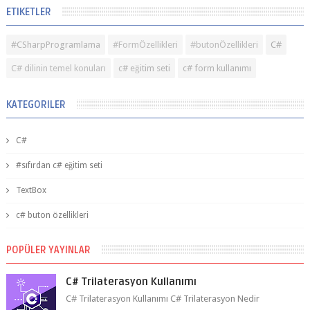
ETIKETLER
#CSharpProgramlama
#FormÖzellikleri
#butonÖzellikleri
C#
C# dilinin temel konuları
c# eğitim seti
c# form kullanımı
KATEGORILER
C#
#sıfırdan c# eğitim seti
TextBox
c# buton özellikleri
POPÜLER YAYINLAR
C# Trilaterasyon Kullanımı
C# Trilaterasyon Kullanımı C# Trilaterasyon Nedir