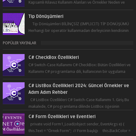
Kapsamlı Kılavuz Kullanım Alanları ve Örnekler Neden ve
Nasıl ...
Tip Dönüşümleri
Tip Dönüşümleri BİLİNÇSİZ (IMPLICIT) TİP DÖNÜŞÜMÜ
Herhangi bir operatör kullanmadan derleyicinin kendisinin
yaptığı tip dönüşümüne bil...
POPÜLER YAYINLAR
C# CheckBox Özellikleri
C# Switch-Case Kullanımı C# CheckBox: Bütün Özellikleri ve
Kullanımı C# programlama dili, kullanıcının bir uygulama
üzerinde seçim yapma...
C# ListBox Özellikleri 2024: Güncel Örnekler ve
Adım Adım Rehber
C# ListBox Özellikleri C# Switch-Case Kullanımı 1. Giriş Bu
makalede, C# programlama dilinde ListBox öğesinin
özelliklerine ve kullanımına...
C# Form Özellikleri ve Eventleri
private void Form1_Load(object sender, EventArgs e) {
this.Text = "Örnek Form"; // Form başlığı this.BackColor =