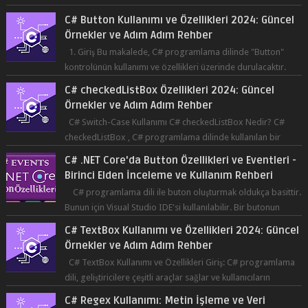
Co...
C# Button Kullanımı ve Özellikleri 2024: Güncel
Örnekler ve Adım Adım Rehber
1. Giriş Bu makalede, C# programlama dilinde "Button"
kontrolünün kullanımı ve özellikleri üzerinde durulacaktır.
Button, bir ku...
C# checkedListBox Özellikleri 2024: Güncel
Örnekler ve Adım Adım Rehber
C# Switch-Case Kullanımı C# checkedListBox Nedir? C#
checkedListBox , C# programlama dilinde kullanılan bir
bileşendir. checkedListBox, ku...
C# .NET Core'da Button Özellikleri ve Eventleri -
Birinci Elden İnceleme ve Kullanım Rehberi
C# programlama dili ile buton oluşturmak oldukça basittir.
Bunun için Visual Studio IDE'si kullanılabilir. Bir butonun
tıklanma olay...
C# TextBox Kullanımı ve Özellikleri 2024: Güncel
Örnekler ve Adım Adım Rehber
C# TextBox Kullanımı ve Özellikleri Giriş: C# programlama
dili, geliştiricilere çeşitli araçlar sağlar ve kullanıcıların
etkileşimde bulun...
C# Regex Kullanımı: Metin İşleme ve Veri