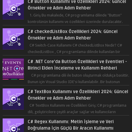
C# Button Kullanımı ve Özellikleri 2024: Güncel
Örnekler ve Adım Adım Rehber
1. Giriş Bu makalede, C# programlama dilinde "Button"
kontrolünün kullanımı ve özellikleri üzerinde durulacaktır.
Button, bir ku...
C# checkedListBox Özellikleri 2024: Güncel
Örnekler ve Adım Adım Rehber
C# Switch-Case Kullanımı C# checkedListBox Nedir? C#
checkedListBox , C# programlama dilinde kullanılan bir
bileşendir. checkedListBox, ku...
C# .NET Core'da Button Özellikleri ve Eventleri -
Birinci Elden İnceleme ve Kullanım Rehberi
C# programlama dili ile buton oluşturmak oldukça basittir.
Bunun için Visual Studio IDE'si kullanılabilir. Bir butonun
tıklanma olay...
C# TextBox Kullanımı ve Özellikleri 2024: Güncel
Örnekler ve Adım Adım Rehber
C# TextBox Kullanımı ve Özellikleri Giriş: C# programlama
dili, geliştiricilere çeşitli araçlar sağlar ve kullanıcıların
etkileşimde bulun...
C# Regex Kullanımı: Metin İşleme ve Veri
Doğrulama İçin Güçlü Bir Aracın Kullanımı