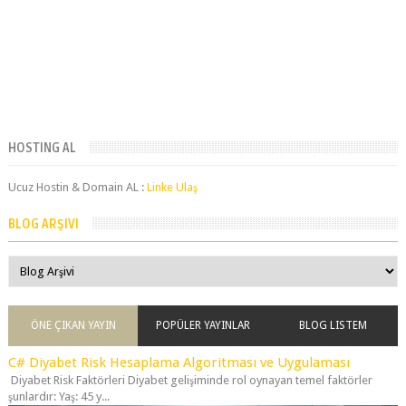
HOSTING AL
Ucuz Hostin & Domain AL :
Linke Ulaş
BLOG ARŞIVI
ÖNE ÇIKAN YAYIN
POPÜLER YAYINLAR
BLOG LISTEM
C# Diyabet Risk Hesaplama Algoritması ve Uygulaması
Diyabet Risk Faktörleri Diyabet gelişiminde rol oynayan temel faktörler
şunlardır: Yaş: 45 y...