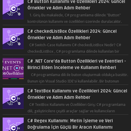
C# Button Kullanımı ve Özellikleri 2024: Güncel
Örnekler ve Adım Adım Rehber
1. Giriş Bu makalede, C# programlama dilinde "Button"
kontrolünün kullanımı ve özellikleri üzerinde durulacaktır.
Button, bir ku...
C# checkedListBox Özellikleri 2024: Güncel
Örnekler ve Adım Adım Rehber
C# Switch-Case Kullanımı C# checkedListBox Nedir? C#
checkedListBox , C# programlama dilinde kullanılan bir
bileşendir. checkedListBox, ku...
C# .NET Core'da Button Özellikleri ve Eventleri -
Birinci Elden İnceleme ve Kullanım Rehberi
C# programlama dili ile buton oluşturmak oldukça basittir.
Bunun için Visual Studio IDE'si kullanılabilir. Bir butonun
tıklanma olay...
C# TextBox Kullanımı ve Özellikleri 2024: Güncel
Örnekler ve Adım Adım Rehber
C# TextBox Kullanımı ve Özellikleri Giriş: C# programlama
dili, geliştiricilere çeşitli araçlar sağlar ve kullanıcıların
etkileşimde bulun...
C# Regex Kullanımı: Metin İşleme ve Veri
Doğrulama İçin Güçlü Bir Aracın Kullanımı