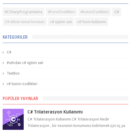
#CSharpProgramlama
#FormÖzellikleri
#butonÖzellikleri
C#
C# dilinin temel konuları
c# eğitim seti
c# form kullanımı
KATEGORILER
C#
#sıfırdan c# eğitim seti
TextBox
c# buton özellikleri
POPÜLER YAYINLAR
C# Trilaterasyon Kullanımı
C# Trilaterasyon Kullanımı C# Trilaterasyon Nedir
Trilaterasyon , bir nesnenin konumunu belirlemek için üç ya