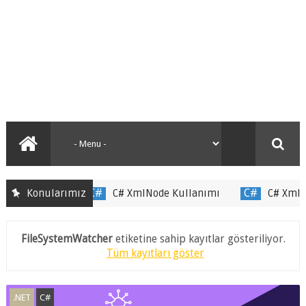
Konularımız
C#
C# XmlNode Kullanımı
C#
C# XmlName
FileSystemWatcher
etiketine sahip kayıtlar gösteriliyor.
Tüm kayıtları göster
.NET
C#