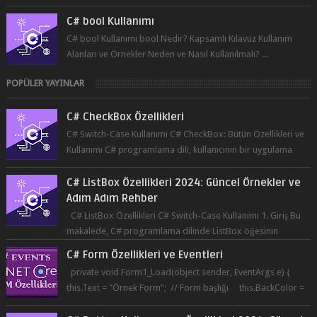
Nasıl ...
C# bool Kullanımı
C# bool Kullanımı bool Nedir? Kapsamlı Kılavuz Kullanım
Alanları ve Örnekler Neden ve Nasıl Kullanılmalı? ...
POPÜLER YAYINLAR
C# CheckBox Özellikleri
C# Switch-Case Kullanımı C# CheckBox: Bütün Özellikleri ve
Kullanımı C# programlama dili, kullanıcının bir uygulama
üzerinde seçim yapma...
C# ListBox Özellikleri 2024: Güncel Örnekler ve
Adım Adım Rehber
C# ListBox Özellikleri C# Switch-Case Kullanımı 1. Giriş Bu
makalede, C# programlama dilinde ListBox öğesinin
özelliklerine ve kullanımına...
C# Form Özellikleri ve Eventleri
private void Form1_Load(object sender, EventArgs e) {
this.Text = "Örnek Form"; // Form başlığı this.BackColor =
Co...