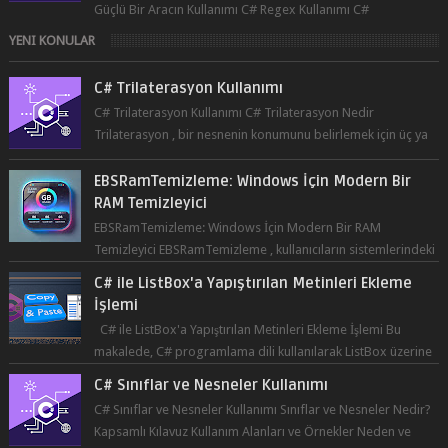
Güçlü Bir Aracın Kullanımı C# Regex Kullanımı C#
programlama dilinde, düzenli ifad...
YENI KONULAR
C# Trilaterasyon Kullanımı
C# Trilaterasyon Kullanımı C# Trilaterasyon Nedir
Trilaterasyon , bir nesnenin konumunu belirlemek için üç ya
da daha fazla refer...
EBSRamTemizleme: Windows İçin Modern Bir
RAM Temizleyici
EBSRamTemizleme: Windows İçin Modern Bir RAM
Temizleyici EBSRamTemizleme , kullanıcıların sistemlerindeki
RAM kullanı...
C# ile ListBox'a Yapıştırılan Metinleri Ekleme
İşlemi
C# ile ListBox'a Yapıştırılan Metinleri Ekleme İşlemi Bu
makalede, C# programlama dili kullanılarak ListBox üzerine
yapıştırılan metin...
C# Sınıflar ve Nesneler Kullanımı
C# Sınıflar ve Nesneler Kullanımı Sınıflar ve Nesneler Nedir?
Kapsamlı Kılavuz Kullanım Alanları ve Örnekler Neden ve