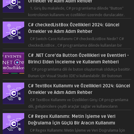
Örnekler ve Adım Adım Rehber
1. Giriş Bu makalede, C# programlama dilinde "Button"
kontrolünün kullanımı ve özellikleri üzerinde durulacaktır.
Button, bir ku...
C# checkedListBox Özellikleri 2024: Güncel
Örnekler ve Adım Adım Rehber
C# Switch-Case Kullanımı C# checkedListBox Nedir? C#
checkedListBox , C# programlama dilinde kullanılan bir
bileşendir. checkedListBox, ku...
C# .NET Core'da Button Özellikleri ve Eventleri -
Birinci Elden İnceleme ve Kullanım Rehberi
C# programlama dili ile buton oluşturmak oldukça basittir.
Bunun için Visual Studio IDE'si kullanılabilir. Bir butonun
tıklanma olay...
C# TextBox Kullanımı ve Özellikleri 2024: Güncel
Örnekler ve Adım Adım Rehber
C# TextBox Kullanımı ve Özellikleri Giriş: C# programlama
dili, geliştiricilere çeşitli araçlar sağlar ve kullanıcıların
etkileşimde bulun...
C# Regex Kullanımı: Metin İşleme ve Veri
Doğrulama İçin Güçlü Bir Aracın Kullanımı
C# Regex Kullanımı: Metin İşleme ve Veri Doğrulama İçin