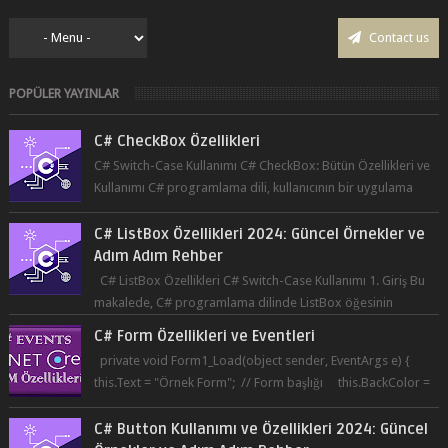
Contact us
POPÜLER YAYINLAR
C# CheckBox Özellikleri
C# Switch-Case Kullanımı C# CheckBox: Bütün Özellikleri ve
Kullanımı C# programlama dili, kullanıcının bir uygulama
üzerinde seçim yapma...
C# ListBox Özellikleri 2024: Güncel Örnekler ve
Adım Adım Rehber
C# ListBox Özellikleri C# Switch-Case Kullanımı 1. Giriş Bu
makalede, C# programlama dilinde ListBox öğesinin
özelliklerine ve kullanımına...
C# Form Özellikleri ve Eventleri
private void Form1_Load(object sender, EventArgs e) {
this.Text = "Örnek Form"; // Form başlığı this.BackColor =
Co...
C# Button Kullanımı ve Özellikleri 2024: Güncel