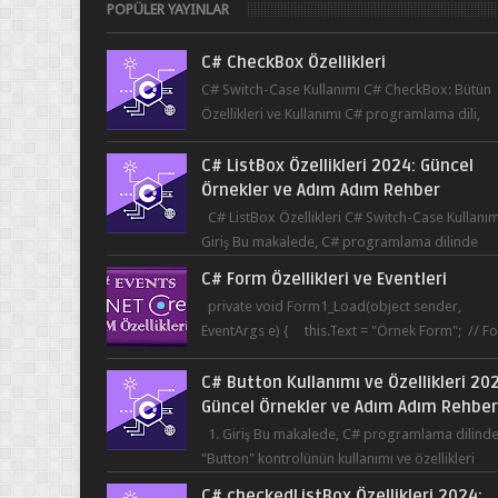
POPÜLER YAYINLAR
C# CheckBox Özellikleri
C# Switch-Case Kullanımı C# CheckBox: Bütün
Özellikleri ve Kullanımı C# programlama dili,
kullanıcının bir uygulama üzerinde seçim yapma
C# ListBox Özellikleri 2024: Güncel
Örnekler ve Adım Adım Rehber
C# ListBox Özellikleri C# Switch-Case Kullanım
Giriş Bu makalede, C# programlama dilinde
ListBox öğesinin özelliklerine ve kullanımına...
C# Form Özellikleri ve Eventleri
private void Form1_Load(object sender,
EventArgs e) { this.Text = "Örnek Form"; // F
başlığı this.BackColor = Co...
C# Button Kullanımı ve Özellikleri 20
Güncel Örnekler ve Adım Adım Rehbe
1. Giriş Bu makalede, C# programlama dilind
"Button" kontrolünün kullanımı ve özellikleri
üzerinde durulacaktır. Button, bir ku...
C# checkedListBox Özellikleri 2024: