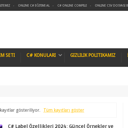
SITEMIZ
ONLINE C# EĞITIMI AL
C# ONLINE COMPILE
ONLINE CSV DOSYASI B
IM SETI
C# KONULARI
GIZLILIK POLITIKAMIZ
kayıtlar gösteriliyor.
Tüm kayıtları göster
C# Label Özellikleri 2024: Güncel Örnekler ve