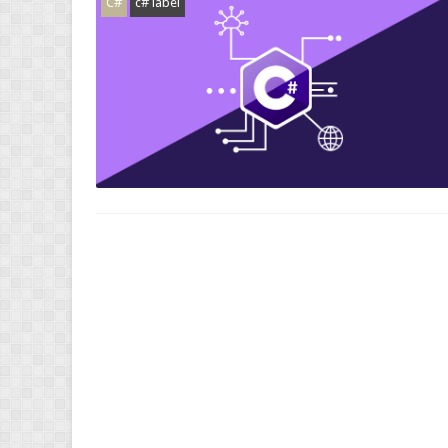
C#
c# label