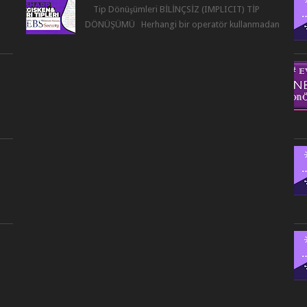
Tip Dönüşümleri BİLİNÇSİZ (IMPLICIT) TİP
r
DÖNÜŞÜMÜ Herhangi bir operatör kullanmadan
derleyicinin kendisinin yaptığı tip dönüşümüne
bil...
,