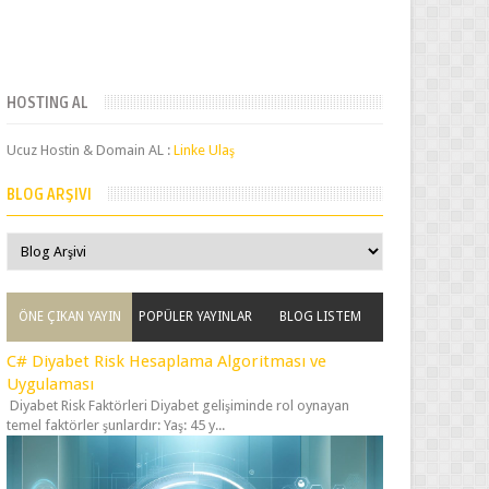
HOSTING AL
Ucuz Hostin & Domain AL :
Linke Ulaş
BLOG ARŞIVI
ÖNE ÇIKAN YAYIN
POPÜLER YAYINLAR
BLOG LISTEM
C# Diyabet Risk Hesaplama Algoritması ve
Uygulaması
Diyabet Risk Faktörleri Diyabet gelişiminde rol oynayan
temel faktörler şunlardır: Yaş: 45 y...