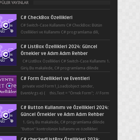
PÜLER YAYINLAR
C# CheckBox Özellikleri
C# Switch-Case Kullanımı C# CheckBox: Bütün
Özellikleri ve Kullanımı C# programlama dili,
kullanıcının bir uygulama üzerinde seçim yapma...
C# ListBox Özellikleri 2024: Güncel
Örnekler ve Adım Adım Rehber
C# ListBox Özellikleri C# Switch-Case Kullanımı 1.
Giriş Bu makalede, C# programlama dilinde
ListBox öğesinin özelliklerine ve kullanımına...
C# Form Özellikleri ve Eventleri
private void Form1_Load(object sender,
EventArgs e) { this.Text = "Örnek Form"; // Form
başlığı this.BackColor = Co...
C# Button Kullanımı ve Özellikleri 2024:
Güncel Örnekler ve Adım Adım Rehber
1. Giriş Bu makalede, C# programlama dilinde
"Button" kontrolünün kullanımı ve özellikleri
üzerinde durulacaktır. Button, bir ku...
C# checkedListBox Özellikleri 2024: