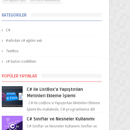
KATEGORILER
C#
#sıfırdan c# eğitim seti
TextBox
c# buton özellikleri
POPÜLER YAYINLAR
C# ile ListBox'a Yapıştırılan
Metinleri Ekleme İşlemi
C# ile ListBox'a Yapıştırılan Metinleri Ekleme
İşlemi Bu makalede, C# programlama dili
kullanılarak ListBox üzerine yapıştırılan
C# Sınıflar ve Nesneler Kullanımı
metin...
C# Sınıflar ve Nesneler Kullanımı Sınıflar ve