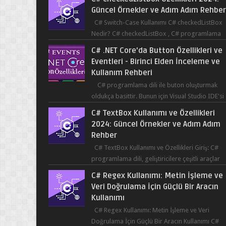
Güncel Örnekler ve Adım Adım Rehbe
C# Switch-Case Kullanımı C# checkedListBox
Nedir? C# checkedListBox , C# programlama
dilinde kullanılan bir bileşendir. checkedListBox
C# .NET Core'da Button Özellikleri ve
ku...
Eventleri - Birinci Elden İnceleme ve
Kullanım Rehberi
C# programlama dili ile buton oluşturmak
oldukça basittir. Bunun için Visual Studio IDE'si
kullanılabilir. Bir butonun tıklanma olay...
C# TextBox Kullanımı ve Özellikleri
2024: Güncel Örnekler ve Adım Adım
Rehber
C# TextBox Kullanımı ve Özellikleri Giriş: C#
programlama dili, geliştiricilere çeşitli araçlar
sağlar ve kullanıcıların etkileşimde bulun...
C# Regex Kullanımı: Metin İşleme ve
Veri Doğrulama İçin Güçlü Bir Aracın
Kullanımı
C# Regex Kullanımı: Metin İşleme ve Veri
Doğrulama İçin Güçlü Bir Aracın Kullanımı C#