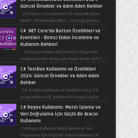
Güncel Örnekler ve Adım Adım Rehber
C# Switch-Case Kullanımı C# checkedListBox
Nedir? C# checkedListBox , C# programlama
dilinde kullanılan bir bileşendir. checkedListBox,
C# .NET Core'da Button Özellikleri ve
ku...
Eventleri - Birinci Elden İnceleme ve
Kullanım Rehberi
C# programlama dili ile buton oluşturmak
oldukça basittir. Bunun için Visual Studio IDE'si
kullanılabilir. Bir butonun tıklanma olay...
C# TextBox Kullanımı ve Özellikleri
2024: Güncel Örnekler ve Adım Adım
Rehber
C# TextBox Kullanımı ve Özellikleri Giriş: C#
programlama dili, geliştiricilere çeşitli araçlar
sağlar ve kullanıcıların etkileşimde bulun...
C# Regex Kullanımı: Metin İşleme ve
Veri Doğrulama İçin Güçlü Bir Aracın
Kullanımı
C# Regex Kullanımı: Metin İşleme ve Veri
Doğrulama İçin Güçlü Bir Aracın Kullanımı C#