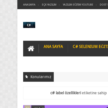
ANASAYFA
EÇK YAZILIM
YAZILIM EĞITIM YOUTUBE
DOST 
ANA SAYFA
C# SELENIUM EĞIT
Konularımız
c# label özellikleri
etiketine sahip 