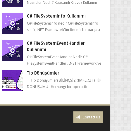
Nesneler Nedir? Kapsamlı Kılavuz Kullanım
Alanları ve Örnekler Neden ve Nasıl ...
C# FileSystemInfo Kullanımı
C# FileSystemInfo nedir C# FileSystemInfo
sınıfı, .NET Framework'ün önemli bir parçası
olarak dosya ve dizinler hakkında bil...
C# FileSystemEventHandler
Kullanımı
C# FileSystemEventHandler Nedir C#
FileSystemEventHandler , .NET Framework ve
.NET Core platformlarında kullanılan bir
Tip Dönüşümleri
delegedi...
Tip Dönüşümleri BİLİNÇSİZ (IMPLICIT) TİP
DÖNÜŞÜMÜ Herhangi bir operatör
kullanmadan derleyicinin kendisinin yaptığı
tip dönüşümüne bil...
Contact us