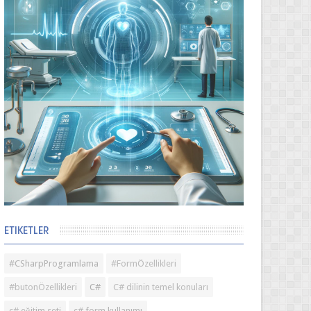
ETIKETLER
#CSharpProgramlama
#FormÖzellikleri
#butonÖzellikleri
C#
C# dilinin temel konuları
c# eğitim seti
c# form kullanımı