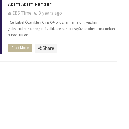
Adım Adım Rehber
EBS Time
3 years ago
C# Label Özellikleri Giriş C# programlama dili, yazılım
geliştiricilerine zengin özelliklere sahip arayüzler oluşturma imkanı
sunar. Bu ar...
Read More
Share