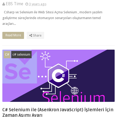
geliştirme süreçlerinde otomasyon senaryoları oluşturmanın temel
araçları...
Read More
Share
C#
c# selenium
C# Selenium ile (Asenkron JavaScript) İşlemleri İçin
Zaman Aşımı Ayarı
EBS Time
3 years ago
C# Selenium Tarayıcı Otomasyonunda Asenkron JavaScript İşlemleri İçin