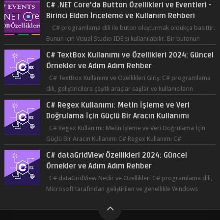
Bunun için Visual Studio IDE'si kullanılabilir. Bir butonun
tıklanma olay...
C# TextBox Kullanımı ve Özellikleri 2024: Güncel
Örnekler ve Adım Adım Rehber
C# TextBox Kullanımı ve Özellikleri Giriş: C# programlama
dili, geliştiricilere çeşitli araçlar sağlar ve kullanıcıların
etkileşimde bulun...
C# Regex Kullanımı: Metin İşleme ve Veri
Doğrulama İçin Güçlü Bir Aracın Kullanımı
C# Regex Kullanımı: Metin İşleme ve Veri Doğrulama İçin
Güçlü Bir Aracın Kullanımı C# Regex Kullanımı C#
programlama dilinde, düzenli ifad...
C# dataGridView Özellikleri 2024: Güncel
Örnekler ve Adım Adım Rehber
C# dataGridView Nedir ve Özellikleri C# programlama dili,
Microsoft tarafından geliştirilen ve genellikle Windows
tabanlı uygulama gelişti...
All Rights Reserved by
Csharp Eğitim Dünyası
© 2023 - 2024
Powered By
Ebubekir Bastama(EBS)
, Designed by
EÇK Yazılım