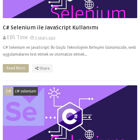
C# Selenium ile JavaScript Kullanımı
EBS Time
3 years ago
C# Selenium ve JavaScript: İki Güçlü Teknolojinin Birleşimi Günümüzde, web
uygulamalarını test etmek ve otomatize etmek...
Read More
Share
C#
c# selenium