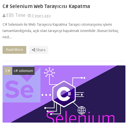
EBS Time
3 years ago
C# Selenium ile Web Tarayıcısı Kapatma Tarayıcı otomasyonu işlemi
tamamlandığında, açık olan tarayıcıyı kapatmak önemlidir. Bunun birkaç
ned...
Read More
Share
C#
c# selenium
C# ile Selenium Kullanarak Tarayıcıya Eklenti