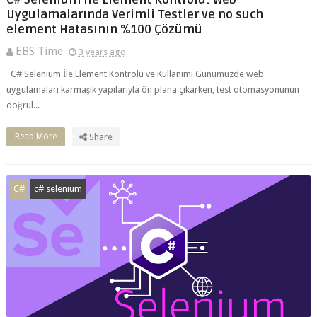
element Hatasının %100 Çözümü
EBS Time
3 years ago
C# Selenium İle Element Kontrolü ve Kullanımı Günümüzde web
uygulamaları karmaşık yapılarıyla ön plana çıkarken, test otomasyonunun
doğrul...
Read More
Share
C#
c# selenium
C# ve Selenium Kullanarak SelectBox Seçme