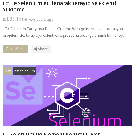
Yükleme
EBS Time
3 years ago
C# Selenium Tarayıcıya Eklenti Yükleme Web geliştirme ve otomasyon
projelerinde, tarayıcıya eklenti entegrasyonu oldukça önemli bir rol oy...
Read More
Share
C#
c# selenium
C# Selenium ile Element Kontrolü: Web
Uygulamalarında Verimli Testler ve no such