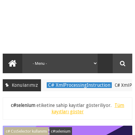
C# XmlProcessingInstruction
Konularımız
C# XmlProcessingIn
c#selenium
etiketine sahip kayıtlar gösteriliyor.
Tüm
kayıtları göster
c# CssSelector kullanımı
c#selenium