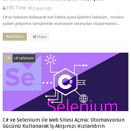
C# ve Selenium Kullanarak Yeni Sekme Açma İşlemleri Selenium , modern
yazılım geliştirme süreçlerinde otomasyon senaryoları oluşturmanın t...
Read More
Share
C#
c# selenium
C# ve Selenium ile Web Sitesi Açma: Otomasyonun
Gücünü Kullanarak İş Akışınızı Hızlandırın
EBS Time
3 years ago
Csharp ve Selenium ile Web Sitesi Açma Selenium , modern yazılım