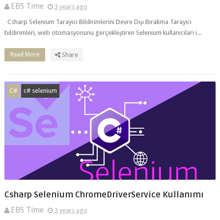
bildirimleri, web otomasyonunu gerçekleştiren Selenium kullanıcıları i...
Read More
Share
C#
c# selenium
Csharp Selenium ChromeDriverService Kullanımı
EBS Time
3 years ago
ChromeDriverService , Selenium ile web tarayıcılarını otomatize etmek için
kullanılan bir bileşendir. Özellikle Google Chrome tarayıcısı...