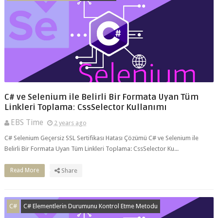
C# ve Selenium ile Belirli Bir Formata Uyan Tüm
Linkleri Toplama: CssSelector Kullanımı
EBS Time
2 years ago
C# Selenium Geçersiz SSL Sertifikası Hatası Çözümü C# ve Selenium ile
Belirli Bir Formata Uyan Tüm Linkleri Toplama: CssSelector Ku...
Read More
Share
C#
C# Elementlerin Durumunu Kontrol Etme Metodu