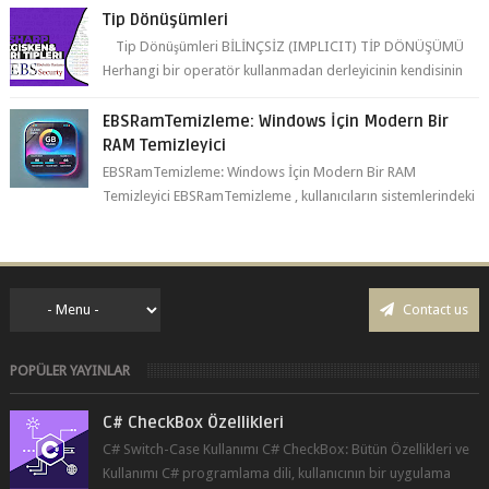
yaptığı tip dönüşümüne bil...
EBSRamTemizleme: Windows İçin Modern Bir
RAM Temizleyici
EBSRamTemizleme: Windows İçin Modern Bir RAM
Temizleyici EBSRamTemizleme , kullanıcıların sistemlerindeki
RAM kullanı...
Contact us
POPÜLER YAYINLAR
C# CheckBox Özellikleri
C# Switch-Case Kullanımı C# CheckBox: Bütün Özellikleri ve
Kullanımı C# programlama dili, kullanıcının bir uygulama
üzerinde seçim yapma...
C# ListBox Özellikleri 2024: Güncel Örnekler ve
Adım Adım Rehber