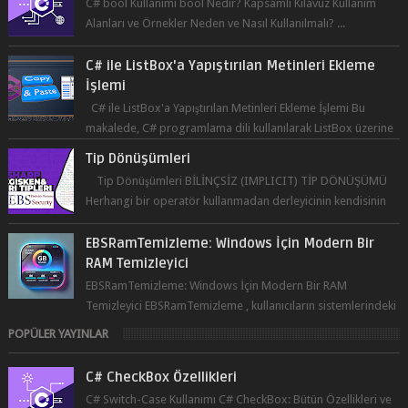
İşlemi
C# ile ListBox'a Yapıştırılan Metinleri Ekleme İşlemi Bu
makalede, C# programlama dili kullanılarak ListBox üzerine
yapıştırılan metin...
Tip Dönüşümleri
Tip Dönüşümleri BİLİNÇSİZ (IMPLICIT) TİP DÖNÜŞÜMÜ
Herhangi bir operatör kullanmadan derleyicinin kendisinin
yaptığı tip dönüşümüne bil...
EBSRamTemizleme: Windows İçin Modern Bir
RAM Temizleyici
EBSRamTemizleme: Windows İçin Modern Bir RAM
Temizleyici EBSRamTemizleme , kullanıcıların sistemlerindeki
RAM kullanı...
POPÜLER YAYINLAR
C# CheckBox Özellikleri
C# Switch-Case Kullanımı C# CheckBox: Bütün Özellikleri ve
Kullanımı C# programlama dili, kullanıcının bir uygulama
üzerinde seçim yapma...
C# ListBox Özellikleri 2024: Güncel Örnekler ve