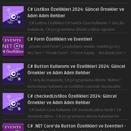
C# ListBox Özellikleri C# Switch-Case Kullanımı 1. Giriş Bu
makalede, C# programlama dilinde ListBox öğesinin
özelliklerine ve kullanımına...
C# Form Özellikleri ve Eventleri
private void Form1_Load(object sender, EventArgs e) {
this.Text = "Örnek Form"; // Form başlığı this.BackColor =
Co...
C# Button Kullanımı ve Özellikleri 2024: Güncel
Örnekler ve Adım Adım Rehber
1. Giriş Bu makalede, C# programlama dilinde "Button"
kontrolünün kullanımı ve özellikleri üzerinde durulacaktır.
Button, bir ku...
C# checkedListBox Özellikleri 2024: Güncel
Örnekler ve Adım Adım Rehber
C# Switch-Case Kullanımı C# checkedListBox Nedir? C#
checkedListBox , C# programlama dilinde kullanılan bir
bileşendir. checkedListBox, ku...
C# .NET Core'da Button Özellikleri ve Eventleri -
Birinci Elden İnceleme ve Kullanım Rehberi
C# programlama dili ile buton oluşturmak oldukça basittir.
Bunun için Visual Studio IDE'si kullanılabilir. Bir butonun