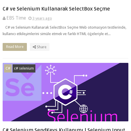
EBS Time
3 years ago
C# ve Selenium Kullanarak SelectBox Seçme Web otomasyon testlerinde,
kullanıcı etkileşimlerini simüle etmek ve farklı HTML öğeleriyle et...
Read More
Share
C#
c# selenium
C# Selenium SendKeys Kullanımı | Selenium Input
Veri Yazma