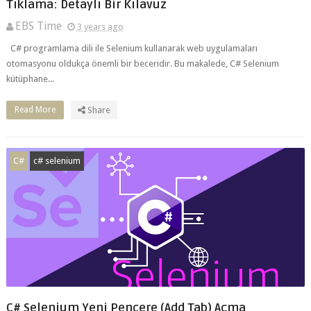
C# programlama dili ile Selenium kullanarak web uygulamaları
otomasyonu oldukça önemli bir beceridir. Bu makalede, C# Selenium
kütüphane...
Read More
Share
C#
c# selenium
C# Selenium Yeni Pencere (Add Tab) Açma
EBS Time
3 years ago