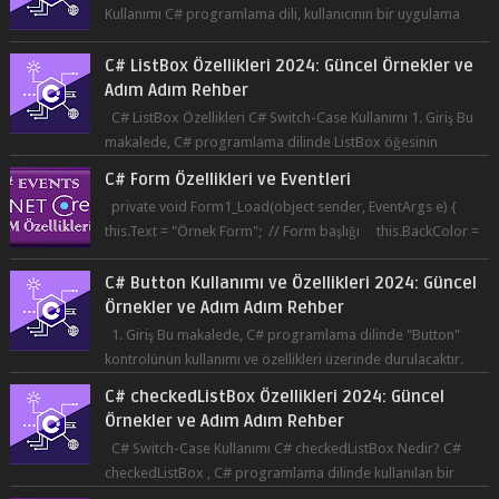
Adım Adım Rehber
C# ListBox Özellikleri C# Switch-Case Kullanımı 1. Giriş Bu
makalede, C# programlama dilinde ListBox öğesinin
özelliklerine ve kullanımına...
C# Form Özellikleri ve Eventleri
private void Form1_Load(object sender, EventArgs e) {
this.Text = "Örnek Form"; // Form başlığı this.BackColor =
Co...
C# Button Kullanımı ve Özellikleri 2024: Güncel
Örnekler ve Adım Adım Rehber
1. Giriş Bu makalede, C# programlama dilinde "Button"
kontrolünün kullanımı ve özellikleri üzerinde durulacaktır.
Button, bir ku...
C# checkedListBox Özellikleri 2024: Güncel
Örnekler ve Adım Adım Rehber
C# Switch-Case Kullanımı C# checkedListBox Nedir? C#
checkedListBox , C# programlama dilinde kullanılan bir
bileşendir. checkedListBox, ku...
C# .NET Core'da Button Özellikleri ve Eventleri -
Birinci Elden İnceleme ve Kullanım Rehberi
C# programlama dili ile buton oluşturmak oldukça basittir.