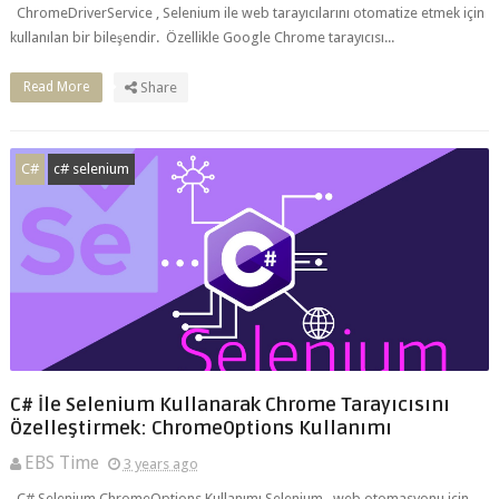
Read More
Share
C#
c# selenium
C# İle Selenium Kullanarak Chrome Tarayıcısını
Özelleştirmek: ChromeOptions Kullanımı
EBS Time
3 years ago
C# Selenium ChromeOptions Kullanımı Selenium , web otomasyonu için
popüler bir araçtır ve C# ile kullanarak web tarayıcılarını otomatik...
Read More
Share