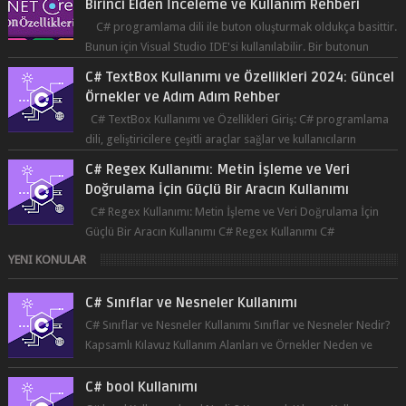
tıklanma olay...
C# TextBox Kullanımı ve Özellikleri 2024: Güncel
Örnekler ve Adım Adım Rehber
C# TextBox Kullanımı ve Özellikleri Giriş: C# programlama
dili, geliştiricilere çeşitli araçlar sağlar ve kullanıcıların
etkileşimde bulun...
C# Regex Kullanımı: Metin İşleme ve Veri
Doğrulama İçin Güçlü Bir Aracın Kullanımı
C# Regex Kullanımı: Metin İşleme ve Veri Doğrulama İçin
Güçlü Bir Aracın Kullanımı C# Regex Kullanımı C#
programlama dilinde, düzenli ifad...
YENI KONULAR
C# Sınıflar ve Nesneler Kullanımı
C# Sınıflar ve Nesneler Kullanımı Sınıflar ve Nesneler Nedir?
Kapsamlı Kılavuz Kullanım Alanları ve Örnekler Neden ve
Nasıl ...
C# bool Kullanımı
C# bool Kullanımı bool Nedir? Kapsamlı Kılavuz Kullanım
Alanları ve Örnekler Neden ve Nasıl Kullanılmalı? ...
C# ile ListBox'a Yapıştırılan Metinleri Ekleme