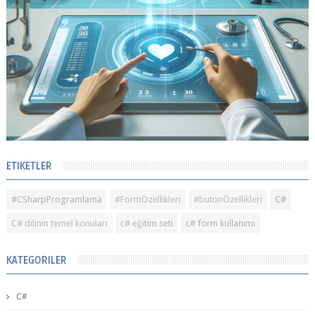
ETIKETLER
#CSharpProgramlama
#FormÖzellikleri
#butonÖzellikleri
C#
C# dilinin temel konuları
c# eğitim seti
c# form kullanımı
KATEGORILER
C#
#sıfırdan c# eğitim seti
TextBox