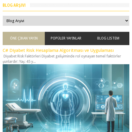
ÖNE ÇIKAN YAYIN
POPÜLER YAYINLAR
BLOG LISTEM
C# Diyabet Risk Hesaplama Algoritması ve Uygulaması
Diyabet Risk Faktörleri Diyabet gelişiminde rol oynayan temel faktörler
şunlardır: Yaş: 45 y...