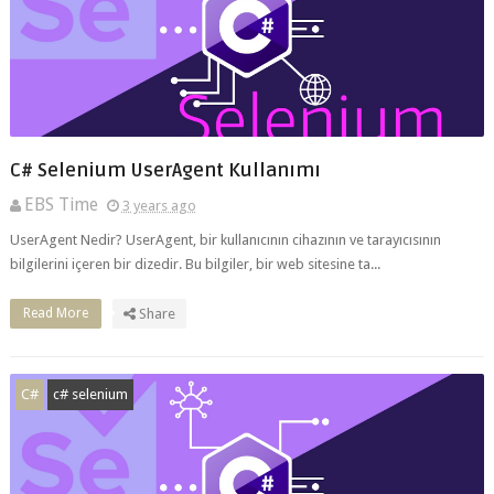
C# Selenium UserAgent Kullanımı
EBS Time
3 years ago
UserAgent Nedir? UserAgent, bir kullanıcının cihazının ve tarayıcısının
bilgilerini içeren bir dizedir. Bu bilgiler, bir web sitesine ta...
Read More
Share
C#
c# selenium