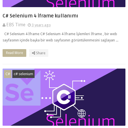
C# Selenium 4 İframe kullanımı
EBS Time
3 years ago
C# Selenium 4 İframe C# Selenium 4 İframe İşlemleri İframe , bir web
sayfasının içinde başka bir web sayfasının görüntülenmesini sağlayan ...
Read More
Share
C#
c# selenium
C# Selenium Web Tarayıcısı Kapatma