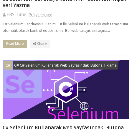
EBS Time
3 years ago
C# Selenium SendKeys Kullanımı C# ile Selenium kullanarak web tarayıcısını
otomatik olarak kontrol edebilirsiniz. Bu, web tarayıcısını açma...
Read More
Share
C#
C# C# Selenium Kullanarak Web Sayfasındaki Butona Tıklama
C# Selenium Kullanarak Web Sayfasındaki Butona
Tıklama: Detaylı Bir Kılavuz
EBS Time
3 years ago