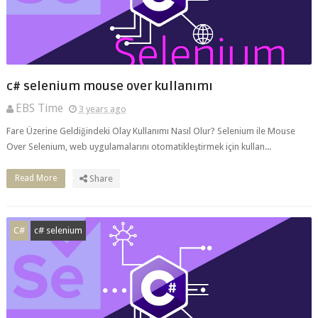
c# selenium mouse over kullanımı
EBS Time
3 years ago
Fare Üzerine Geldiğindeki Olay Kullanımı Nasıl Olur? Selenium ile Mouse
Over Selenium, web uygulamalarını otomatikleştirmek için kullan...
Read More
Share
C#
c# selenium