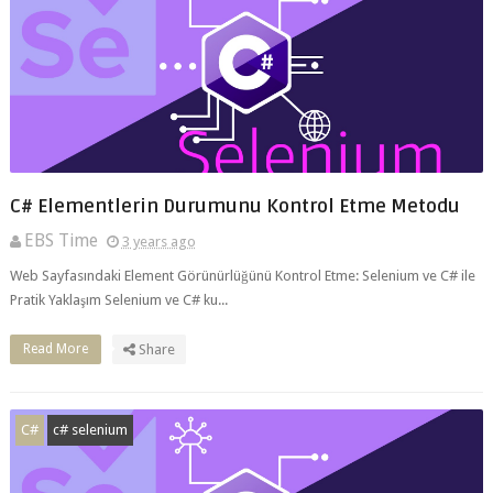
C# Elementlerin Durumunu Kontrol Etme Metodu
EBS Time
3 years ago
Web Sayfasındaki Element Görünürlüğünü Kontrol Etme: Selenium ve C# ile
Pratik Yaklaşım Selenium ve C# ku...
Read More
Share
C#
c# selenium