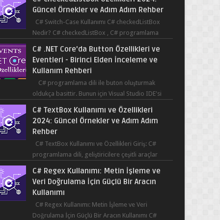
Güncel Örnekler ve Adım Adım Rehber
C# Switch-Case Kullanımı C# checkedListBox
Nedir? C# checkedListBox , C# programlama
dilinde kullanılan bir bileşendir. checkedListBox,
C# .NET Core'da Button Özellikleri ve
ku...
Eventleri - Birinci Elden İnceleme ve
Kullanım Rehberi
C# programlama dili ile buton oluşturmak
oldukça basittir. Bunun için Visual Studio IDE'si
kullanılabilir. Bir butonun tıklanma olay...
C# TextBox Kullanımı ve Özellikleri
2024: Güncel Örnekler ve Adım Adım
Rehber
C# TextBox Kullanımı ve Özellikleri Giriş: C#
programlama dili, geliştiricilere çeşitli araçlar
sağlar ve kullanıcıların etkileşimde bulun...
C# Regex Kullanımı: Metin İşleme ve
Veri Doğrulama İçin Güçlü Bir Aracın
Kullanımı
C# Regex Kullanımı: Metin İşleme ve Veri
Doğrulama İçin Güçlü Bir Aracın Kullanımı C#