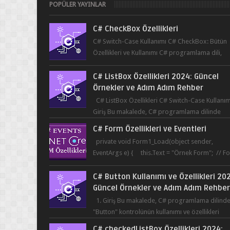
POPÜLER YAYINLAR
C# CheckBox Özellikleri
C# Switch-Case Kullanımı C# CheckBox: Bütün
Özellikleri ve Kullanımı C# programlama dili,
kullanıcının bir uygulama üzerinde seçim yapma
C# ListBox Özellikleri 2024: Güncel
Örnekler ve Adım Adım Rehber
C# ListBox Özellikleri C# Switch-Case Kullanım
Giriş Bu makalede, C# programlama dilinde
ListBox öğesinin özelliklerine ve kullanımına...
C# Form Özellikleri ve Eventleri
private void Form1_Load(object sender,
EventArgs e) { this.Text = "Örnek Form"; // F
başlığı this.BackColor = Co...
C# Button Kullanımı ve Özellikleri 20
Güncel Örnekler ve Adım Adım Rehbe
1. Giriş Bu makalede, C# programlama dilind
"Button" kontrolünün kullanımı ve özellikleri
üzerinde durulacaktır. Button, bir ku...
C# checkedListBox Özellikleri 2024: