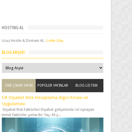
HOSTING AL
Ucuz Hostin & Domain AL :
Linke Ulaş
BLOG ARŞIVI
ÖNE ÇIKAN YAYIN
POPÜLER YAYINLAR
BLOG LISTEM
C# Diyabet Risk Hesaplama Algoritması ve
Uygulaması
Diyabet Risk Faktörleri Diyabet gelişiminde rol oynayan
temel faktörler şunlardır: Yaş: 45 y...