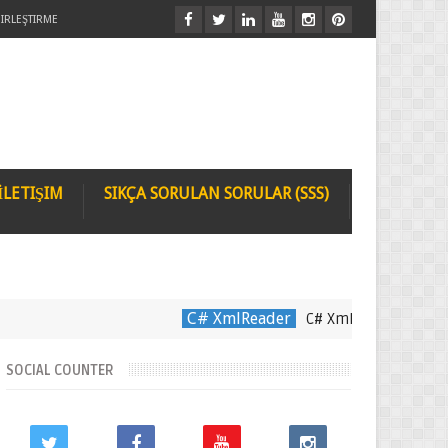
IRLEŞTIRME
İLETIŞIM
SIKÇA SORULAN SORULAR (SSS)
C# XmlReader
C# XmlReader Kullanımı
SOCIAL COUNTER