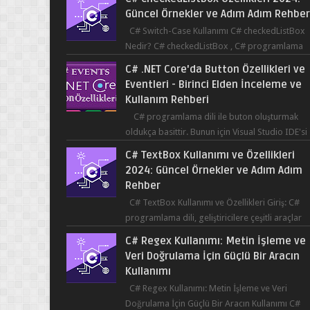
Güncel Örnekler ve Adım Adım Rehbe
C# Switch-Case Kullanımı C# checkedListBox
Nedir? C# checkedListBox , C# programlama
dilinde kullanılan bir bileşendir. checkedListBox
C# .NET Core'da Button Özellikleri ve
ku...
Eventleri - Birinci Elden İnceleme ve
Kullanım Rehberi
C# programlama dili ile buton oluşturmak
oldukça basittir. Bunun için Visual Studio IDE'si
kullanılabilir. Bir butonun tıklanma olay...
C# TextBox Kullanımı ve Özellikleri
2024: Güncel Örnekler ve Adım Adım
Rehber
C# TextBox Kullanımı ve Özellikleri Giriş: C#
programlama dili, geliştiricilere çeşitli araçlar
sağlar ve kullanıcıların etkileşimde bulun...
C# Regex Kullanımı: Metin İşleme ve
Veri Doğrulama İçin Güçlü Bir Aracın
Kullanımı
C# Regex Kullanımı: Metin İşleme ve Veri
Doğrulama İçin Güçlü Bir Aracın Kullanımı C#