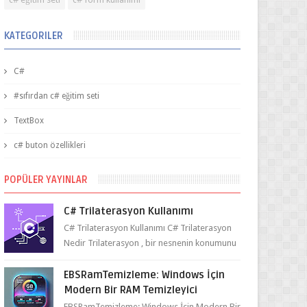
KATEGORILER
C#
#sıfırdan c# eğitim seti
TextBox
c# buton özellikleri
POPÜLER YAYINLAR
C# Trilaterasyon Kullanımı
C# Trilaterasyon Kullanımı C# Trilaterasyon
Nedir Trilaterasyon , bir nesnenin konumunu
belirlemek için üç ya da daha fazla refer...
EBSRamTemizleme: Windows İçin
Modern Bir RAM Temizleyici
EBSRamTemizleme: Windows İçin Modern Bir