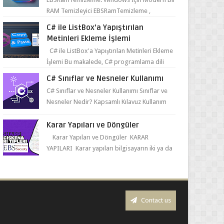
RAM Temizleyici EBSRamTemizleme ,
kullanıcıların sistemlerindeki RAM kullanı...
C# ile ListBox'a Yapıştırılan
Metinleri Ekleme İşlemi
C# ile ListBox'a Yapıştırılan Metinleri Ekleme
İşlemi Bu makalede, C# programlama dili
kullanılarak ListBox üzerine yapıştırılan
C# Sınıflar ve Nesneler Kullanımı
metin...
C# Sınıflar ve Nesneler Kullanımı Sınıflar ve
Nesneler Nedir? Kapsamlı Kılavuz Kullanım
Alanları ve Örnekler Neden ve Nasıl ...
Karar Yapıları ve Döngüler
Karar Yapıları ve Döngüler KARAR
YAPILARI Karar yapıları bilgisayarın iki ya da
daha fazla akış bulunması durumunda seçim
yapabilmesin...
Contact us