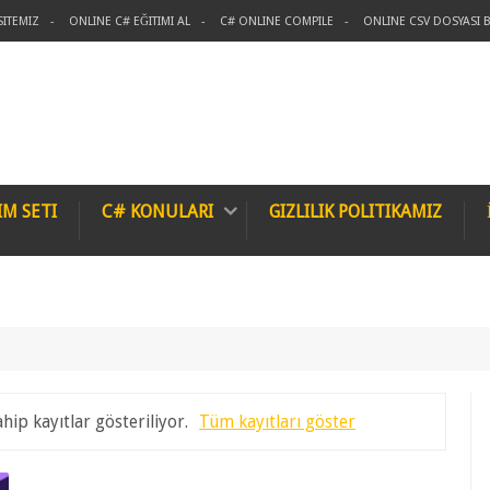
SITEMIZ
ONLINE C# EĞITIMI AL
C# ONLINE COMPILE
ONLINE CSV DOSYASI B
IM SETI
C# KONULARI
GIZLILIK POLITIKAMIZ
ahip kayıtlar gösteriliyor.
Tüm kayıtları göster