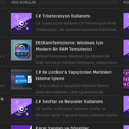
YENI KONULAR
PO
C# Trilaterasyon Kullanımı
C# Trilaterasyon Kullanımı C# Trilaterasyon Nedir
Trilaterasyon , bir nesnenin konumunu belirlemek
...
için üç ya da daha fazla refer...
EBSRamTemizleme: Windows İçin
Modern Bir RAM Temizleyici
ı 1.
EBSRamTemizleme: Windows İçin Modern Bir
RAM Temizleyici EBSRamTemizleme , kullanıcıların
sistemlerindeki RAM kullanı...
C# ile ListBox'a Yapıştırılan Metinleri
Ekleme İşlemi
orm
C# ile ListBox'a Yapıştırılan Metinleri Ekleme
İşlemi Bu makalede, C# programlama dili
kullanılarak ListBox üzerine yapıştırılan metin...
24:
C# Sınıflar ve Nesneler Kullanımı
r
C# Sınıflar ve Nesneler Kullanımı Sınıflar ve
e
Nesneler Nedir? Kapsamlı Kılavuz Kullanım Alanları
ve Örnekler Neden ve Nasıl ...
Karar Yapıları ve Döngüler