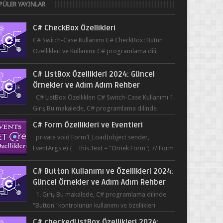
PÜLER YAYINLAR
C# CheckBox Özellikleri
C# Switch-Case Kullanımı C# CheckBox: Bütün
Özellikleri ve Kullanımı C# programlama dili,
kullanıcının bir uygulama üzerinde seçim yapma...
C# ListBox Özellikleri 2024: Güncel
Örnekler ve Adım Adım Rehber
C# ListBox Özellikleri C# Switch-Case Kullanımı 1.
Giriş Bu makalede, C# programlama dilinde
ListBox öğesinin özelliklerine ve kullanımına...
C# Form Özellikleri ve Eventleri
private void Form1_Load(object sender,
EventArgs e) { this.Text = "Örnek Form"; // Form
başlığı this.BackColor = Co...
C# Button Kullanımı ve Özellikleri 2024:
Güncel Örnekler ve Adım Adım Rehber
1. Giriş Bu makalede, C# programlama dilinde
"Button" kontrolünün kullanımı ve özellikleri
üzerinde durulacaktır. Button, bir ku...
C# checkedListBox Özellikleri 2024: