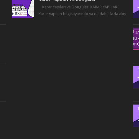
r
Karar Yapıları ve Döngüler KARAR YAPILARI
Karar yapıları bilgisayarın iki ya da daha fazla akış
bulunması durumunda seçim yapabilmesin...
,