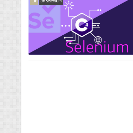
C#
c# selenium