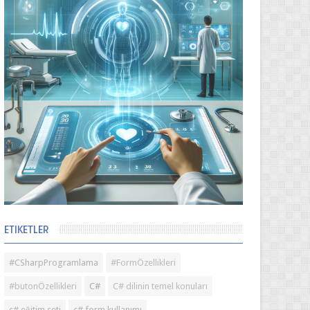
ETIKETLER
#CSharpProgramlama
#FormÖzellikleri
#butonÖzellikleri
C#
C# dilinin temel konuları
c# eğitim seti
c# form kullanımı