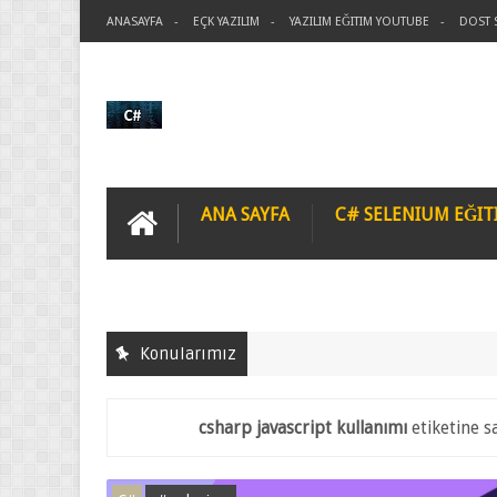
ANASAYFA
EÇK YAZILIM
YAZILIM EĞITIM YOUTUBE
DOST 
ANA SAYFA
C# SELENIUM EĞIT
Konularımız
csharp javascript kullanımı
etiketine s