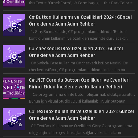
this.Text = "Örnek Form"; // Form başlığı this.BackColor =
Co...
C# Button Kullanımı ve Özellikleri 2024: Güncel
Örnekler ve Adım Adım Rehber
1. Giriş Bu makalede, C# programlama dilinde "Button"
kontrolünün kullanımı ve özellikleri üzerinde durulacaktır.
Button, bir ku...
C# checkedListBox Özellikleri 2024: Güncel
Örnekler ve Adım Adım Rehber
C# Switch-Case Kullanımı C# checkedListBox Nedir? C#
checkedListBox , C# programlama dilinde kullanılan bir
bileşendir. checkedListBox, ku...
C# .NET Core'da Button Özellikleri ve Eventleri -
Birinci Elden İnceleme ve Kullanım Rehberi
C# programlama dili ile buton oluşturmak oldukça basittir.
Bunun için Visual Studio IDE'si kullanılabilir. Bir butonun
tıklanma olay...
C# TextBox Kullanımı ve Özellikleri 2024: Güncel
Örnekler ve Adım Adım Rehber
C# TextBox Kullanımı ve Özellikleri Giriş: C# programlama
dili, geliştiricilere çeşitli araçlar sağlar ve kullanıcıların