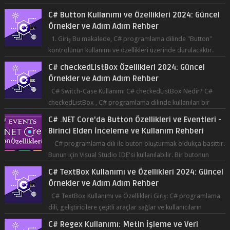
Co...
C# Button Kullanımı ve Özellikleri 2024: Güncel
Örnekler ve Adım Adım Rehber
1. Giriş Bu makalede, C# programlama dilinde "Button"
kontrolünün kullanımı ve özellikleri üzerinde durulacaktır.
Button, bir ku...
C# checkedListBox Özellikleri 2024: Güncel
Örnekler ve Adım Adım Rehber
C# Switch-Case Kullanımı C# checkedListBox Nedir? C#
checkedListBox , C# programlama dilinde kullanılan bir
bileşendir. checkedListBox, ku...
C# .NET Core'da Button Özellikleri ve Eventleri -
Birinci Elden İnceleme ve Kullanım Rehberi
C# programlama dili ile buton oluşturmak oldukça basittir.
Bunun için Visual Studio IDE'si kullanılabilir. Bir butonun
tıklanma olay...
C# TextBox Kullanımı ve Özellikleri 2024: Güncel
Örnekler ve Adım Adım Rehber
C# TextBox Kullanımı ve Özellikleri Giriş: C# programlama
dili, geliştiricilere çeşitli araçlar sağlar ve kullanıcıların
etkileşimde bulun...
C# Regex Kullanımı: Metin İşleme ve Veri