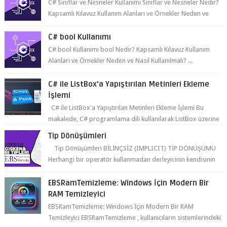
C# Sınıflar ve Nesneler Kullanımı Sınıflar ve Nesneler Nedir?
Kapsamlı Kılavuz Kullanım Alanları ve Örnekler Neden ve
Nasıl ...
C# bool Kullanımı
C# bool Kullanımı bool Nedir? Kapsamlı Kılavuz Kullanım
Alanları ve Örnekler Neden ve Nasıl Kullanılmalı? ...
C# ile ListBox'a Yapıştırılan Metinleri Ekleme
İşlemi
C# ile ListBox'a Yapıştırılan Metinleri Ekleme İşlemi Bu
makalede, C# programlama dili kullanılarak ListBox üzerine
yapıştırılan metin...
Tip Dönüşümleri
Tip Dönüşümleri BİLİNÇSİZ (IMPLICIT) TİP DÖNÜŞÜMÜ
Herhangi bir operatör kullanmadan derleyicinin kendisinin
yaptığı tip dönüşümüne bil...
EBSRamTemizleme: Windows İçin Modern Bir
RAM Temizleyici
EBSRamTemizleme: Windows İçin Modern Bir RAM
Temizleyici EBSRamTemizleme , kullanıcıların sistemlerindeki