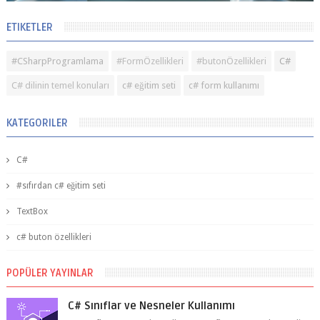
ETIKETLER
#CSharpProgramlama
#FormÖzellikleri
#butonÖzellikleri
C#
C# dilinin temel konuları
c# eğitim seti
c# form kullanımı
KATEGORILER
C#
#sıfırdan c# eğitim seti
TextBox
c# buton özellikleri
POPÜLER YAYINLAR
C# Sınıflar ve Nesneler Kullanımı