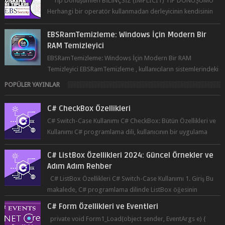
Tip Dönüşümleri BİLİNÇSİZ (IMPLICIT) TİP DÖNÜŞÜMÜ
Herhangi bir operatör kullanmadan derleyicinin kendisinin
yaptığı tip dönüşümüne bil...
EBSRamTemizleme: Windows İçin Modern Bir
RAM Temizleyici
EBSRamTemizleme: Windows İçin Modern Bir RAM
Temizleyici EBSRamTemizleme , kullanıcıların sistemlerindeki
RAM kullanı...
POPÜLER YAYINLAR
C# CheckBox Özellikleri
C# Switch-Case Kullanımı C# CheckBox: Bütün Özellikleri ve
Kullanımı C# programlama dili, kullanıcının bir uygulama
üzerinde seçim yapma...
C# ListBox Özellikleri 2024: Güncel Örnekler ve
Adım Adım Rehber
C# ListBox Özellikleri C# Switch-Case Kullanımı 1. Giriş Bu
makalede, C# programlama dilinde ListBox öğesinin
özelliklerine ve kullanımına...
C# Form Özellikleri ve Eventleri
private void Form1_Load(object sender, EventArgs e) {