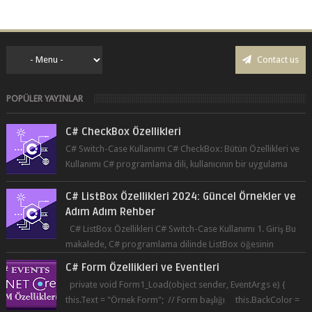
RAM kullanı...
Contact us
POPÜLER YAYINLAR
C# CheckBox Özellikleri
C# Switch-Case Kullanımı C# CheckBox: Bütün Özellikleri ve
Kullanımı C# programlama dili, kullanıcının bir uygulama
üzerinde seçim yapma...
C# ListBox Özellikleri 2024: Güncel Örnekler ve
Adım Adım Rehber
C# ListBox Özellikleri C# Switch-Case Kullanımı 1. Giriş Bu
makalede, C# programlama dilinde ListBox öğesinin
özelliklerine ve kullanımına...
C# Form Özellikleri ve Eventleri
private void Form1_Load(object sender, EventArgs e) {
this.Text = "Örnek Form"; // Form başlığı this.BackColor =