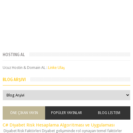
HOSTING AL
Ucuz Hostin & Domain AL :
Linke Ulaş
BLOG ARŞIVI
ÖNE ÇIKAN YAYIN
POPÜLER YAYINLAR
BLOG LISTEM
C# Diyabet Risk Hesaplama Algoritması ve Uygulaması
Diyabet Risk Faktörleri Diyabet gelişiminde rol oynayan temel faktörler