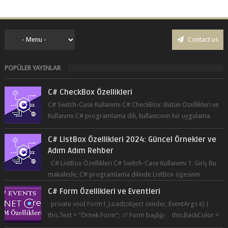
Contact us
POPÜLER YAYINLAR
C# CheckBox Özellikleri
C# Switch-Case Kullanımı C# CheckBox: Bütün Özellikleri ve
Kullanımı C# programlama dili, kullanıcının bir uygulama
üzerinde seçim yapma...
C# ListBox Özellikleri 2024: Güncel Örnekler ve
Adım Adım Rehber
C# ListBox Özellikleri C# Switch-Case Kullanımı 1. Giriş Bu
makalede, C# programlama dilinde ListBox öğesinin
özelliklerine ve kullanımına...
C# Form Özellikleri ve Eventleri
private void Form1_Load(object sender, EventArgs e) {
this.Text = "Örnek Form"; // Form başlığı this.BackColor =
Co...