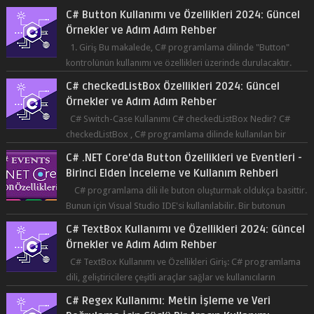
C# Button Kullanımı ve Özellikleri 2024: Güncel
Örnekler ve Adım Adım Rehber
1. Giriş Bu makalede, C# programlama dilinde "Button"
kontrolünün kullanımı ve özellikleri üzerinde durulacaktır.
Button, bir ku...
C# checkedListBox Özellikleri 2024: Güncel
Örnekler ve Adım Adım Rehber
C# Switch-Case Kullanımı C# checkedListBox Nedir? C#
checkedListBox , C# programlama dilinde kullanılan bir
bileşendir. checkedListBox, ku...
C# .NET Core'da Button Özellikleri ve Eventleri -
Birinci Elden İnceleme ve Kullanım Rehberi
C# programlama dili ile buton oluşturmak oldukça basittir.
Bunun için Visual Studio IDE'si kullanılabilir. Bir butonun
tıklanma olay...
C# TextBox Kullanımı ve Özellikleri 2024: Güncel
Örnekler ve Adım Adım Rehber
C# TextBox Kullanımı ve Özellikleri Giriş: C# programlama
dili, geliştiricilere çeşitli araçlar sağlar ve kullanıcıların
etkileşimde bulun...
C# Regex Kullanımı: Metin İşleme ve Veri