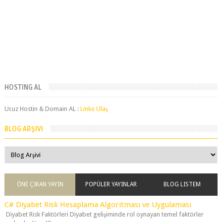
HOSTING AL
Ucuz Hostin & Domain AL :
Linke Ulaş
BLOG ARŞIVI
ÖNE ÇIKAN YAYIN
POPÜLER YAYINLAR
BLOG LISTEM
C# Diyabet Risk Hesaplama Algoritması ve Uygulaması
Diyabet Risk Faktörleri Diyabet gelişiminde rol oynayan temel faktörler