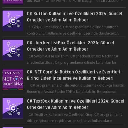
this.Text = "Örnek Form"; // Form başlığı this.BackColor =
Co...
C# Button Kullanımı ve Özellikleri 2024: Güncel
Örnekler ve Adım Adım Rehber
1. Giriş Bu makalede, C# programlama dilinde "Button"
kontrolünün kullanımı ve özellikleri üzerinde durulacaktır.
Button, bir ku...
C# checkedListBox Özellikleri 2024: Güncel
Örnekler ve Adım Adım Rehber
C# Switch-Case Kullanımı C# checkedListBox Nedir? C#
checkedListBox , C# programlama dilinde kullanılan bir
bileşendir. checkedListBox, ku...
C# .NET Core'da Button Özellikleri ve Eventleri -
Birinci Elden İnceleme ve Kullanım Rehberi
C# programlama dili ile buton oluşturmak oldukça basittir.
Bunun için Visual Studio IDE'si kullanılabilir. Bir butonun
tıklanma olay...
C# TextBox Kullanımı ve Özellikleri 2024: Güncel
Örnekler ve Adım Adım Rehber
C# TextBox Kullanımı ve Özellikleri Giriş: C# programlama
dili, geliştiricilere çeşitli araçlar sağlar ve kullanıcıların
etkileşimde bulun...