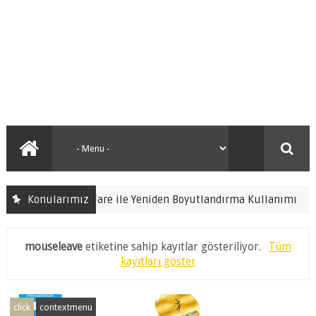
C#
C#
Konularımız
C# Fare ile Yeniden Boyutlandırma Kullanımı
mouseleave
etiketine sahip kayıtlar gösteriliyor.
Tüm
kayıtları göster
click
contextmenu