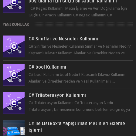
Doğrulama İçin Güçlü Bir Aracın Kullanımı
C# Regex Kullanımı: Metin İşleme ve Veri Doğrulama İçin
Güçlü Bir Aracın Kullanımı C# Regex Kullanımı C#
programlama dilinde, düzenli ifad...
YENI KONULAR
C# Sınıflar ve Nesneler Kullanımı
C# Sınıflar ve Nesneler Kullanımı Sınıflar ve Nesneler Nedir?
Kapsamlı Kılavuz Kullanım Alanları ve Örnekler Neden ve
Nasıl ...
C# bool Kullanımı
C# bool Kullanımı bool Nedir? Kapsamlı Kılavuz Kullanım
Alanları ve Örnekler Neden ve Nasıl Kullanılmalı? ...
C# Trilaterasyon Kullanımı
C# Trilaterasyon Kullanımı C# Trilaterasyon Nedir
Trilaterasyon , bir nesnenin konumunu belirlemek için üç ya
da daha fazla refer...
C# ile ListBox'a Yapıştırılan Metinleri Ekleme
İşlemi