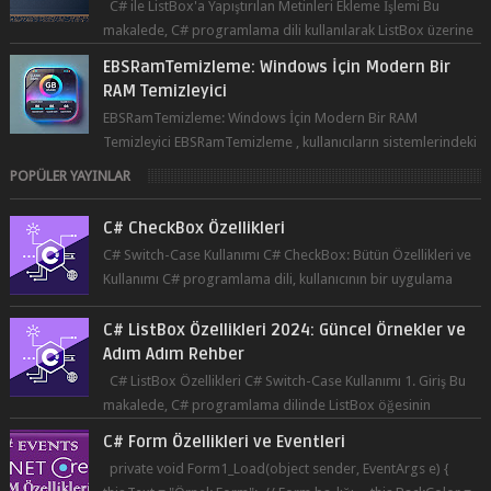
C# ile ListBox'a Yapıştırılan Metinleri Ekleme İşlemi Bu
makalede, C# programlama dili kullanılarak ListBox üzerine
yapıştırılan metin...
EBSRamTemizleme: Windows İçin Modern Bir
RAM Temizleyici
EBSRamTemizleme: Windows İçin Modern Bir RAM
Temizleyici EBSRamTemizleme , kullanıcıların sistemlerindeki
RAM kullanı...
POPÜLER YAYINLAR
C# CheckBox Özellikleri
C# Switch-Case Kullanımı C# CheckBox: Bütün Özellikleri ve
Kullanımı C# programlama dili, kullanıcının bir uygulama
üzerinde seçim yapma...
C# ListBox Özellikleri 2024: Güncel Örnekler ve
Adım Adım Rehber
C# ListBox Özellikleri C# Switch-Case Kullanımı 1. Giriş Bu
makalede, C# programlama dilinde ListBox öğesinin
özelliklerine ve kullanımına...
C# Form Özellikleri ve Eventleri
private void Form1_Load(object sender, EventArgs e) {