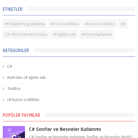
ETIKETLER
#CSharpProgramlama
#FormÖzellikleri
#butonÖzellikleri
C#
C# dilinin temel konuları
c# eğitim seti
c# form kullanımı
KATEGORILER
C#
#sıfırdan c# eğitim seti
TextBox
c# buton özellikleri
POPÜLER YAYINLAR
C# Sınıflar ve Nesneler Kullanımı
C# Sınıflar ve Nesneler Kullanımı Sınıflar ve Nesneler Nedir?